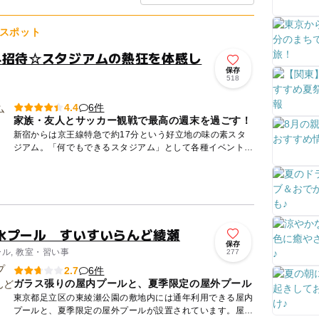
スポット
料招待☆スタジアムの熱狂を体感し
保存
518
6件
4.4
家族・友人とサッカー観戦で最高の週末を過ごす！
新宿からは京王線特急で約17分という好立地の味の素スタ
ジアム。「何でもできるスタジアム」として各種イベントが
開催されているほか、JリーグのFC東京・東京ヴェルディの
ホームスタ...
水プール すいすいらんど綾瀬
保存
ール, 教室・習い事
277
6件
2.7
ガラス張りの屋内プールと、夏季限定の屋外プール
東京都足立区の東綾瀬公園の敷地内には通年利用できる屋内
プールと、夏季限定の屋外プールが設置されています。屋内