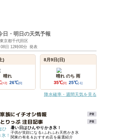
今日・明日の天気予報
東京都千代田区
月08日 12時00分
発表
土)
8月9日(日)
晴れ
晴れ のち 雨
℃
26℃
35℃
25℃
[+2]
[0]
[0]
[-1]
降水確率・週間天気を見る
け家族にイチオシ情報
とりっぷ 注目記事
暑い日はひんやりかき氷！
子供が笑顔になる♪ふわふわ天然かき氷
関東の有名＆おすすめ店を厳選紹介