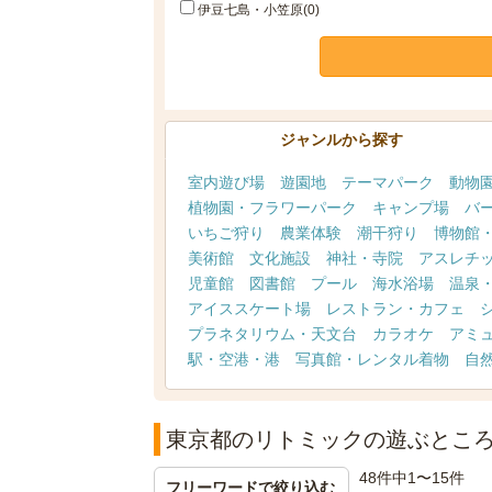
伊豆七島・小笠原(0)
ジャンルから探す
室内遊び場
遊園地
テーマパーク
動物
植物園・フラワーパーク
キャンプ場
バ
いちご狩り
農業体験
潮干狩り
博物館
美術館
文化施設
神社・寺院
アスレチ
児童館
図書館
プール
海水浴場
温泉
アイススケート場
レストラン・カフェ
プラネタリウム・天文台
カラオケ
アミ
駅・空港・港
写真館・レンタル着物
自
東京都のリトミックの遊ぶとこ
48件中1〜15件
フリーワードで絞り込む