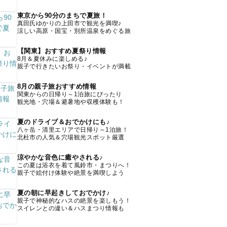
東京から90分のまちで夏旅！
真田氏ゆかりの上田市で観光を満喫♪
涼しい高原・国宝・別所温泉をめぐる旅
【関東】おすすめ夏祭り情報
8月＆夏休みに楽しめる♪
親子で行きたいお祭り・イベントが満載
8月の親子旅おすすめ情報
関東からの日帰り～1泊旅にぴったり
観光地・穴場＆避暑地や収穫体験も！
夏のドライブ＆おでかけにも♪
八ヶ岳・清里エリアで日帰り～1泊旅！
北杜市の人気＆穴場観光スポット厳選
涼やかな音色に癒やされる♪
この夏は浴衣を着て風鈴市・まつりへ！
親子で絵付け体験や絶景を満喫しよう
夏の朝に早起きしておでかけ♪
親子で神秘的なハスの絶景を楽しもう！
スイレンとの違い＆ハスまつり情報も