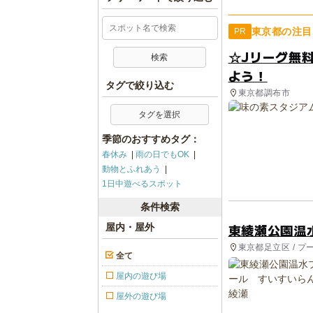
東京都の注目
PR
☆Jリーグ無
よう！
タグで絞り込む
東京都調布市
タグを選択
季節のおすすめタグ：
春休み
雨の日でもOK
動物とふれあう
1日中遊べるスポット
条件検索
東綾瀬公園温
屋内・屋外
東京都足立区 / プ
全て
屋内の遊び場
屋外の遊び場