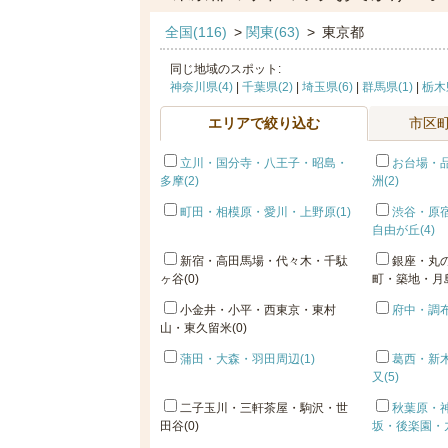
全国(116)
>
関東(63)
>
東京都
同じ地域のスポット:
神奈川県(4)
|
千葉県(2)
|
埼玉県(6)
|
群馬県(1)
|
栃木県
エリアで絞り込む
市区
立川・国分寺・八王子・昭島・
お台場・
多摩(2)
洲(2)
町田・相模原・愛川・上野原(1)
渋谷・原
自由が丘(4)
新宿・高田馬場・代々木・千駄
銀座・丸
ヶ谷(0)
町・築地・月島
小金井・小平・西東京・東村
府中・調布
山・東久留米(0)
蒲田・大森・羽田周辺(1)
葛西・新
又(5)
二子玉川・三軒茶屋・駒沢・世
秋葉原・
田谷(0)
坂・後楽園・九