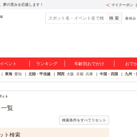
、夢の育みを応援します！
マイクーポン
春休み
イベント
ランキング
年齢別おでかけ
おで
東海
愛知
北陸・甲信越
関西
大阪
京都
兵庫
中国・四国
九州・
ポット
ろ一覧
検索条件をすべてリセット
ット検索