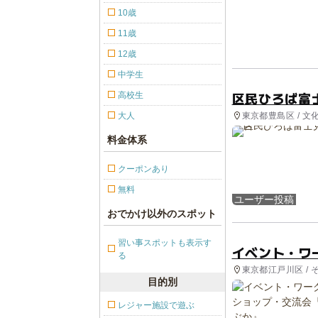
10歳
11歳
12歳
中学生
区民ひろば富
高校生
東京都豊島区 / 文
大人
料金体系
クーポンあり
無料
ユーザー投稿
おでかけ以外のスポット
習い事スポットも表示す
イベント・ワ
る
東京都江戸川区 / 
目的別
レジャー施設で遊ぶ