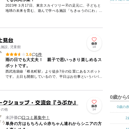
2023年３月17日、東京スカイツリー🄬の足元に、子どもと
地球の未来を育む、遊んで学べる施設「ちきゅうのにわ」が
オープン！！ 飛んだり、跳ねたり、滑ったりと身体を思い
っきり...
士見台
保存
化施設, 児童館
19
1件
3.6
雨の日でも大丈夫！ 親子で思いっきり楽しめるス
ポットです。
西武池袋線「椎名町駅」より徒歩7分の位置にあるスポット
です。土日も開館しているので、平日はお仕事というパパと
ママでも安心。 こちらの2階では、乳幼児向けプログラムも
多く実施...
0歳から
ークショップ・交流会『うぶか』
保存
0歳の
その他
14
未評価
口コミ募集中！
2
単身の方はもちろん☆赤ちゃん連れからシニアの方