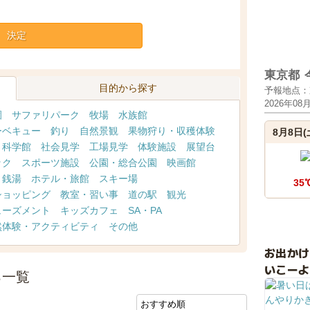
決定
東京都
目的から探す
予報地点：
2026年08
園
サファリパーク
牧場
水族館
ーベキュー
釣り
自然景観
果物狩り・収穫体験
8月8日(
・科学館
社会見学
工場見学
体験施設
展望台
ック
スポーツ施設
公園・総合公園
映画館
・銭湯
ホテル・旅館
スキー場
35
ショッピング
教室・習い事
道の駅
観光
ューズメント
キッズカフェ
SA・PA
然体験・アクティビティ
その他
お出か
いこーよ
ろ一覧