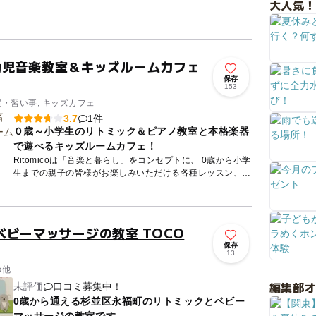
大人気！
プールには、25メートル×13メートル（6コース、水深：
100から...
o～幼児音楽教室＆キッズルームカフェ
保存
153
室・習い事, キッズカフェ
1件
3.7
０歳～小学生のリトミック＆ピアノ教室と本格楽器
で遊べるキッズルームカフェ！
Ritomicoは「音楽と暮らし」をコンセプトに、 0歳から小学
生までの親子の皆様がお楽しみいただける各種レッスン、ラ
ンチが楽しめるキッズルームカフェなど、親子で楽しめる
『...
ベビーマッサージの教室 TOCO
保存
13
の他
編集部
未評価
口コミ募集中！
0歳から通える杉並区永福町のリトミックとベビー