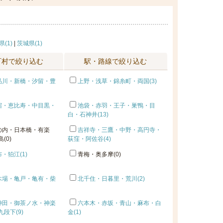
(1)
|
茨城県(1)
町村で絞り込む
駅・路線で絞り込む
品川・新橋・汐留・豊
上野・浅草・錦糸町・両国(3)
宿・恵比寿・中目黒・
池袋・赤羽・王子・巣鴨・目
白・石神井(13)
の内・日本橋・有楽
吉祥寺・三鷹・中野・高円寺・
(0)
荻窪・阿佐谷(4)
・狛江(1)
青梅・奥多摩(0)
木場・亀戸・亀有・柴
北千住・日暮里・荒川(2)
神田・御茶ノ水・神楽
六本木・赤坂・青山・麻布・白
段下(9)
金(1)