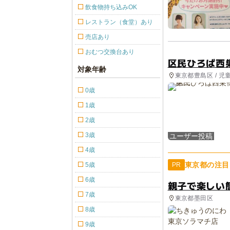
飲食物持ち込みOK
レストラン（食堂）あり
売店あり
おむつ交換台あり
区民ひろば西
対象年齢
東京都豊島区 / 児
0歳
1歳
2歳
3歳
ユーザー投稿
4歳
東京都の注目
5歳
PR
6歳
親子で楽しい
7歳
東京都墨田区
8歳
9歳