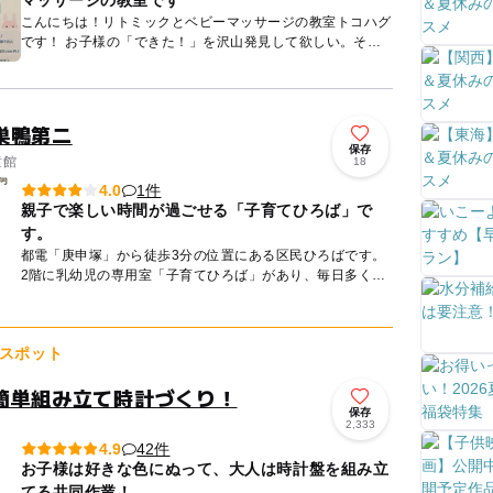
マッサージの教室です
こんにちは！リトミックとベビーマッサージの教室トコハグ
です！ お子様の「できた！」を沢山発見して欲しい。そん
な想いを持って親子で楽しめるレッスンをご提供していま
す。 ...
巣鴨第二
保存
童館
18
1件
4.0
親子で楽しい時間が過ごせる「子育てひろば」で
す。
都電「庚申塚」から徒歩3分の位置にある区民ひろばです。
2階に乳幼児の専用室「子育てひろば」があり、毎日多くの
親子が訪れています。3階にあるホールでは三輪車やコンビ
カーなど...
スポット
簡単組み立て時計づくり！
保存
2,333
42件
4.9
お子様は好きな色にぬって、大人は時計盤を組み立
てる共同作業！