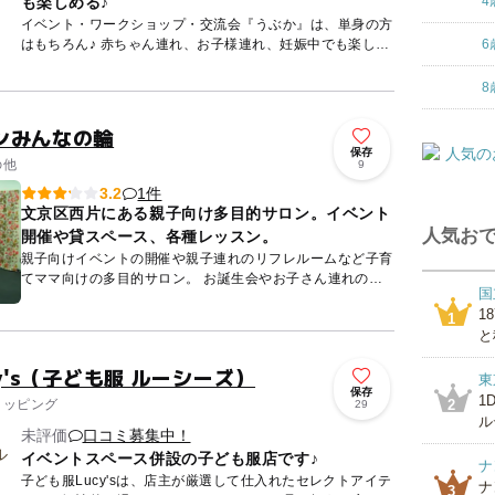
も楽しめる♪
4
イベント・ワークショップ・交流会『うぶか』は、単身の方
はもちろん♪ 赤ちゃん連れ、お子様連れ、妊娠中でも楽しめ
6
るイベントやワークショップ、交流会などを開催しておりま
す☆ ...
8
ンみんなの輪
保存
の他
9
1件
3.2
文京区西片にある親子向け多目的サロン。イベント
人気おで
開催や貸スペース、各種レッスン。
親子向けイベントの開催や親子連れのリフレルームなど子育
てママ向けの多目的サロン。 お誕生会やお子さん連れの持
国
ち寄りパーティーでの貸切りも出来ます。 その他、ピアノ
1
やリトミ...
1
と
cy's（子ども服 ルーシーズ）
東
保存
1
ョッピング
2
29
ル
未評価
口コミ募集中！
イベントスペース併設の子ども服店です♪
ナ
子ども服Lucy'sは、店主が厳選して仕入れたセレクトアイテ
ナ
3