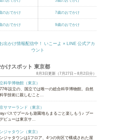
歳のおでかけ
5歳のおでかけ
歳のおでかけ
7歳のおでかけ
歳のおでかけ
9歳のおでかけ
かけスポット 東京都
8月3日更新（7月27日～8月2日分）
立科学博物館（東京）
877年設立の、国立では唯一の総合科学博物館。自然
科学技術に親しむこと...
京サマーランド（東京）
Dayパスでプールも遊園地もまるごと楽しもう♪ プー
デビューは東京サ...
ンジャタウン（東京）
ンジャタウンは1フロア、4つの街区で構成された屋