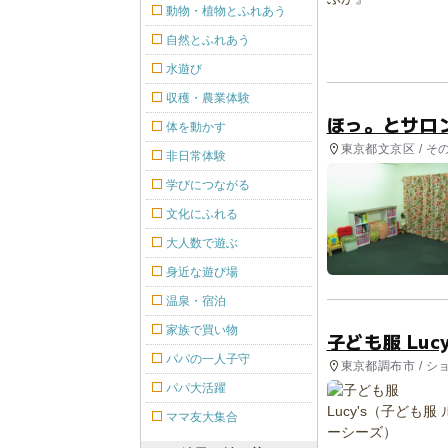
動物・植物とふれあう
自然とふれあう
水遊び
収穫・農業体験
ほっ。とサロ
体を動かす
東京都文京区 / そ
非日常体験
学びにつながる
文化にふれる
大人数で遊ぶ
身近な遊び場
温泉・宿泊
家族で買い物
子ども服 Lu
パパの一人子守
東京都調布市 / シ
パパ大活躍
ママ友大集合