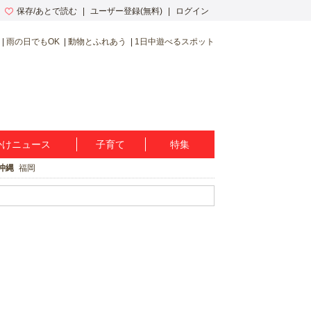
保存/あとで読む
ユーザー登録(無料)
ログイン
雨の日でもOK
動物とふれあう
1日中遊べるスポット
かけニュース
子育て
特集
沖縄
福岡