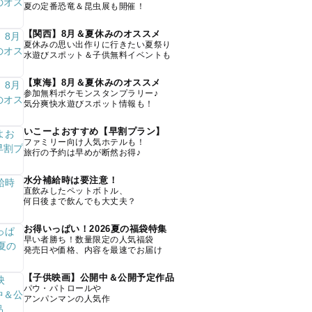
夏の定番恐竜＆昆虫展も開催！
【関西】8月＆夏休みのオススメ
夏休みの思い出作りに行きたい夏祭り
水遊びスポット＆子供無料イベントも
【東海】8月＆夏休みのオススメ
参加無料ポケモンスタンプラリー♪
気分爽快水遊びスポット情報も！
いこーよおすすめ【早割プラン】
ファミリー向け人気ホテルも！
旅行の予約は早めが断然お得♪
水分補給時は要注意！
直飲みしたペットボトル、
何日後まで飲んでも大丈夫？
お得いっぱい！2026夏の福袋特集
早い者勝ち！数量限定の人気福袋
発売日や価格、内容を最速でお届け
【子供映画】公開中＆公開予定作品
パウ・パトロールや
アンパンマンの人気作