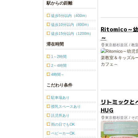
駅からの距離
徒歩5分以内（400m）
徒歩10分以内（800m）
Ritomic
徒歩15分以内（1200m）
～
滞在時間
東京都杉並区 / 教
1～2時間
2～4時間
4時間～
こだわり条件
駐車場あり
リトミックと
授乳スペースあり
HUG
託児所あり
東京都杉並区 / そ
雨の日でもOK
ベビーカーOK