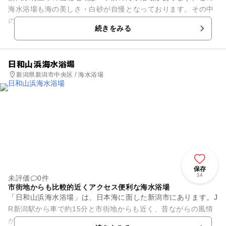
海水浴場も海の美しさ・白砂が自慢となっております。その中
のひとつ桑川にあるのが「 桑川海水浴場 」です。浜の砂
続きをみる
は、とても細かく、釣りも楽し...
日和山浜海水浴場
新潟県新潟市中央区 / 海水浴場
保存
14
未評価
0件
市街地からも比較的近くアクセス便利な海水浴場
「日和山浜海水浴場」は、日本海に面した新潟市にあります。J
R新潟駅から車で約15分と市街地からも近く、昔ながらの風情
が残る下町エリアにあって、透明度の高いきれいな水質の海水