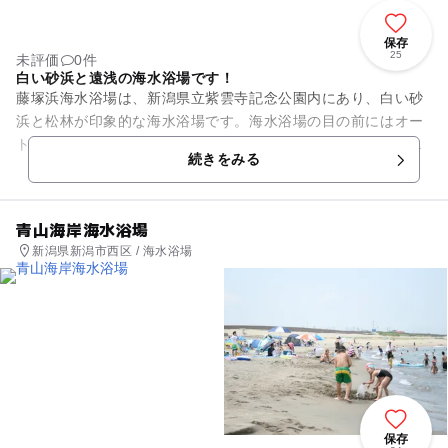
保存
25
未評価
0件
白い砂浜と遠浅の海水浴場です！
藤塚浜海水浴場は、新潟県立紫雲寺記念公園内にあり、白い砂
浜と松林が印象的な海水浴場です。海水浴場の目の前にはオー
トキャンプ場もありますので、毎年多くの観光客でにぎわいま
続きをみる
す。海は遠浅で水質も良好で...
青山海岸海水浴場
新潟県新潟市西区 / 海水浴場
保存