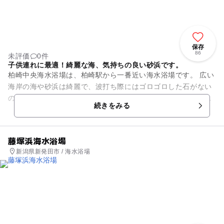
保存
86
未評価
0件
子供連れに最適！綺麗な海、気持ちの良い砂浜です。
柏崎中央海水浴場は、柏崎駅から一番近い海水浴場です。 広い
海岸の海や砂浜は綺麗で、波打ち際にはゴロゴロした石がない
ので気持ちよく裸足で過ごせます。岩場もあり磯遊びも楽しめ
続きをみる
ます。海の家には温水シ...
藤塚浜海水浴場
新潟県新発田市 / 海水浴場