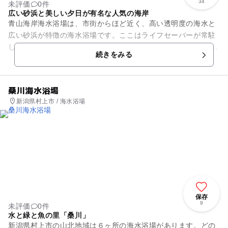
34
未評価
0件
広い砂浜と美しい夕日が有名な人気の海岸
青山海岸海水浴場は、市街からほど近く、高い透明度の海水と
広い砂浜が特徴の海水浴場です。ここはライフセーバーが常駐
しているので、いざという時に安心です。 また夕日の鑑賞スポ
続きをみる
ットとしても有名な...
桑川海水浴場
新潟県村上市 / 海水浴場
保存
9
未評価
0件
水と緑と魚の里「桑川」
新潟県村上市の山北地域は６ヶ所の海水浴場があります。どの