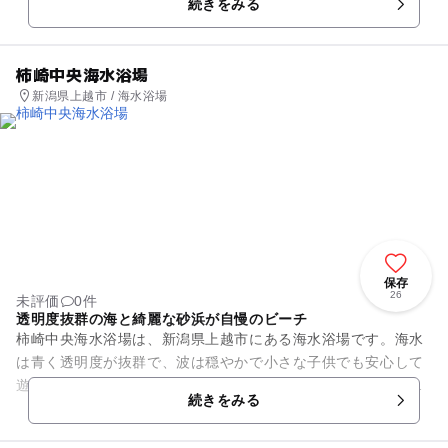
続きをみる
浴場です。遠浅で、波も...
柿崎中央海水浴場
新潟県上越市 / 海水浴場
保存
26
未評価
0件
透明度抜群の海と綺麗な砂浜が自慢のビーチ
柿崎中央海水浴場は、新潟県上越市にある海水浴場です。海水
は青く透明度が抜群で、波は穏やかで小さな子供でも安心して
遊べます。砂浜は、砂の粒が大きめなので、体にまとわりつき
続きをみる
にくく、気持ちよく過ごす事...