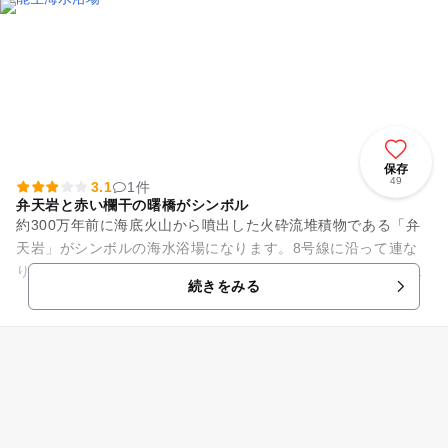
保存
49
3.1
1件
弁天岩と赤い欄干の曙橋がシンボル
約300万年前に海底火山から噴出した火砕流堆積物である「弁
天岩」がシンボルの海水浴場になります。8号線に沿って連な
り、県立比岐自然公園に指定されている能生海岸の海岸線には
続きをみる
自然がたくさん残されてい...