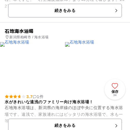
27年に名勝天然記念物に指定された新潟県立自然公園「笹川流
続きをみる
れ（ささ...
石地海水浴場
新潟県柏崎市 / 海水浴場
保存
34
3.7
1件
水がきれいな遠浅のファミリー向け海水浴場！
石地海水浴場は、新潟県の海岸線のほぼ中央に位置する海水浴
場です。遠浅で、家族連れにはピッタリの海水浴場で、水も一
等選海水浴場として指定されていて大変きれいなので、安心し
続きをみる
て遊ぶことができます。関東...