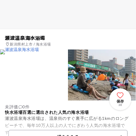
瀬波温泉海水浴場
新潟県村上市 / 海水浴場
保存
38
未評価
0件
快水浴場百選に選出された人気の海水浴場
瀬波温泉海水浴場は、温泉街のすぐ裏手に広がる1kmのロング
ビーチで、毎年10万人以上の人でにぎわう人気の海水浴場で
す。温泉街の旅館から水着のままで海に行く事ができるのも大