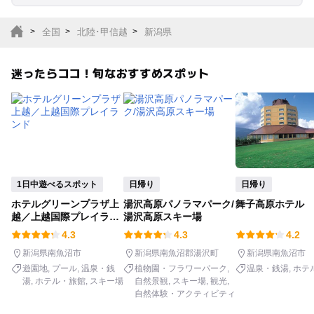
室内遊び場
遊園地
全国
北陸･甲信越
新潟県
テーマパーク
動物園
迷ったらココ！旬なおすすめスポット
サファリパーク
植物園・フラワーパー
ク
キャンプ場
バーベキュー
釣り
自然景観
1日中遊べるスポット
日帰り
日帰り
ホテルグリーンプラザ上
湯沢高原パノラマパーク/
舞子高原ホテル
いちご狩り
農業体験
越／上越国際プレイラン
湯沢高原スキー場
ド
4.3
4.3
4.2
潮干狩り
社会見学
新潟県南魚沼市
新潟県南魚沼郡湯沢町
新潟県南魚沼市
遊園地
プール
温泉・銭
植物園・フラワーパーク
温泉・銭湯
ホテ
湯
ホテル・旅館
スキー場
自然景観
スキー場
観光
工場見学
体験施設
自然体験・アクティビティ