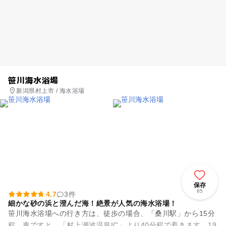
笹川海水浴場
新潟県村上市 / 海水浴場
保存
65
4.7
3件
細かな砂の浜と澄んだ海！絶景が人気の海水浴場！
笹川海水浴場への行き方は、徒歩の場合、「桑川駅」から15分
程、車ですと、「村上瀬波温泉IC」より40分程で着きます。19