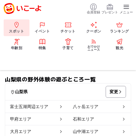
会員登録
プレゼント
メニュー
スポット
イベント
チケット
クーポン
ランキング
おでかけ
年齢別
特集
子育て
観光
ニュース
山梨県の野外体験の遊ぶところ一覧
変更
山梨県
富士五湖周辺エリア
八ヶ岳エリア
甲府エリア
石和エリア
大月エリア
山中湖エリア