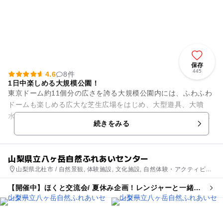
保存
445
4.6
8件
1日中楽しめる大規模公園！
東京ドーム約11個分の広さを誇る大規模公園内には、ふわふわ
ドームも楽しめる広大な芝生広場をはじめ、大型遊具、大噴
水、巨大迷路、バーベキュー場、カヌー場、バラ園などがあり
続きをみる
ます。また、同じ園内に、手...
山梨県立八ヶ岳自然ふれあいセンター
山梨県北杜市 / 自然景観, 体験施設, 文化施設, 自然体験・アクティビテ
ィ
【開催中】ほくと交流会/ 夏休み企画！レンジャーと一緒に
八ヶ岳山麓の森を歩こう