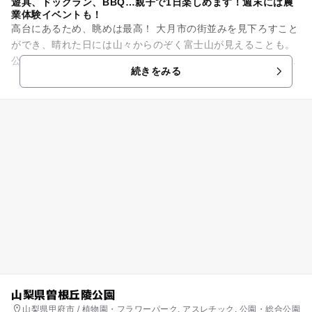
遊具、ドッグラン、BBQ…親子で1日楽しめます！週末には農
業体験イベントも！
高台にあるため、眺めは最高！ 大月市の街並みを見下ろすこと
ができ、晴れた日には山々からのぞく富士山が見えることも。
公園内には、アスレチック遊具やドッグラン、広場、BBQサイ
続きをみる
ト、自然散策...
山梨県曽根丘陵公園
山梨県甲府市 / 植物園・フラワーパーク, アスレチック, 公園・総合公園