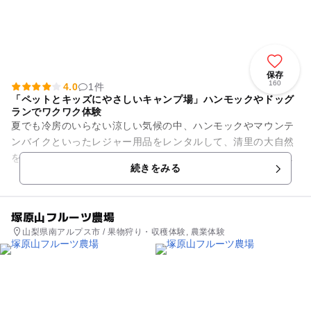
保存
160
4.0
1件
「ペットとキッズにやさしいキャンプ場」ハンモックやドッグ
ランでワクワク体験
夏でも冷房のいらない涼しい気候の中、ハンモックやマウンテ
ンバイクといったレジャー用品をレンタルして、清里の大自然
をたっぷり満喫できます。星空がよく見えるエリアなので、夜
続きをみる
に天体観測をするのもお忘れ...
塚原山フルーツ農場
山梨県南アルプス市 / 果物狩り・収穫体験, 農業体験