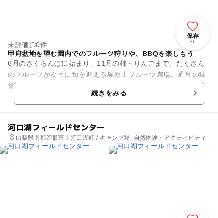
保存
36
未評価
0件
甲府盆地を望む園内でのフルーツ狩りや、BBQを楽しもう
6月のさくらんぼに始まり、11月の柿・りんごまで、たくさん
のフルーツが次々に旬を迎える塚原山フルーツ農場。通常の味
覚狩りプランの充実ぶりはもちろんのこと、事前のご注文（9
続きをみる
月末まで受付）で絵や名前...
河口湖フィールドセンター
山梨県南都留郡富士河口湖町 / キャンプ場, 自然体験・アクティビティ