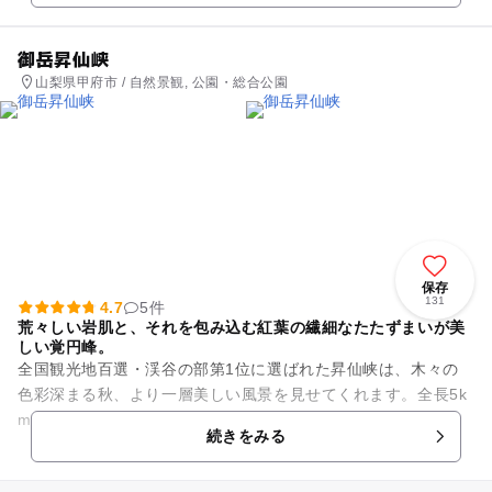
御岳昇仙峡
山梨県甲府市 / 自然景観, 公園・総合公園
保存
131
4.7
5件
荒々しい岩肌と、それを包み込む紅葉の繊細なたたずまいが美
しい覚円峰。
全国観光地百選・渓谷の部第1位に選ばれた昇仙峡は、木々の
色彩深まる秋、より一層美しい風景を見せてくれます。全長5k
mにも及ぶ一帯には、仙娥滝・大滝といった滝のほか、石門や
続きをみる
長潭橋などの見どころが多...