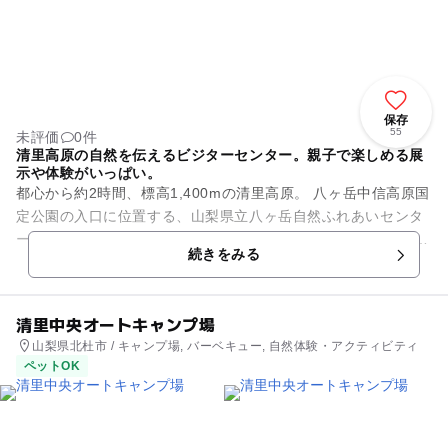
保存
55
未評価
0件
清里高原の自然を伝えるビジターセンター。親子で楽しめる展
示や体験がいっぱい。
都心から約2時間、標高1,400mの清里高原。 八ヶ岳中信高原国
定公園の入口に位置する、山梨県立八ヶ岳自然ふれあいセンタ
ー。 館内には「ハンズオン展示」と呼ばれる、体験型の展示が
続きをみる
充実して...
清里中央オートキャンプ場
山梨県北杜市 / キャンプ場, バーベキュー, 自然体験・アクティビティ
ペットOK