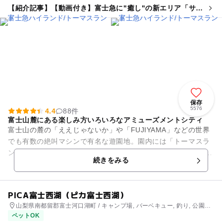
【紹介記事】【動画付き】富士急に"癒し"の新エリア「サン
エックス パラダイス」に潜入
保存
5576
4.4
88件
富士山麓にある楽しみ方いろいろなアミューズメントシティ
富士山の麓の「ええじゃないか」や「FUJIYAMA」などの世界
でも有数の絶叫マシンで有名な遊園地。園内には「トーマスラ
ンド」と「リサとガスパール タウン」も併設され、年代問わず
続きをみる
男の子も女の子も楽...
PICA富士西湖（ピカ富士西湖）
山梨県南都留郡富士河口湖町 / キャンプ場, バーベキュー, 釣り, 公園・
総合公園
ペットOK