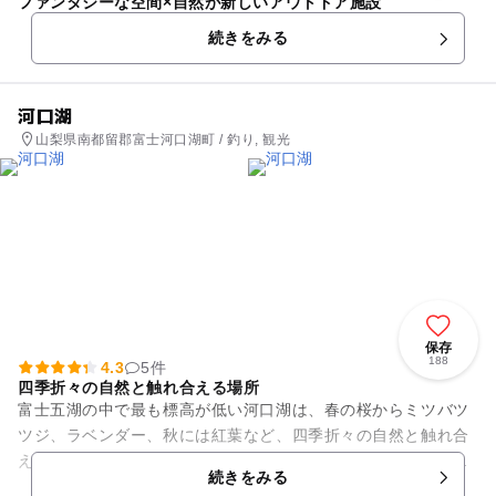
ファンタジーな空間×自然が新しいアウトドア施設
続きをみる
河口湖
山梨県南都留郡富士河口湖町 / 釣り, 観光
保存
188
4.3
5件
四季折々の自然と触れ合える場所
富士五湖の中で最も標高が低い河口湖は、春の桜からミツバツ
ツジ、ラベンダー、秋には紅葉など、四季折々の自然と触れ合
える場所です。湖面に映る逆さ富士が美しく、遊覧船からの絶
続きをみる
景も見どころ。ハーブフェス...