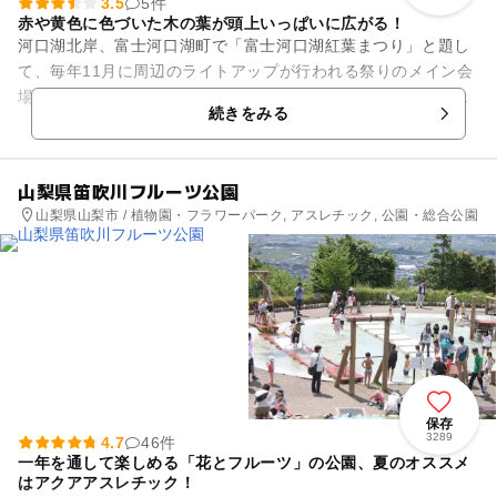
3.5
5件
赤や黄色に色づいた木の葉が頭上いっぱいに広がる！
河口湖北岸、富士河口湖町で「富士河口湖紅葉まつり」と題し
て、毎年11月に周辺のライトアップが行われる祭りのメイン会
場となるのが「河口湖もみじ回廊」です。道筋は真ん中が少し
続きをみる
低くなっていて、赤や黄色...
山梨県笛吹川フルーツ公園
山梨県山梨市 / 植物園・フラワーパーク, アスレチック, 公園・総合公園
保存
3289
4.7
46件
一年を通して楽しめる「花とフルーツ」の公園、夏のオススメ
はアクアアスレチック！