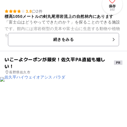
保存
102
3.8
2件
標高1050メートルの剣丸尾溶岩流上の自然林内にあります
「富士山はどうやってできたのか？」を探ることのできる施設
です。館内には溶岩樹型の見本や富士山に生息する動物や植物
を垂直分布で概観できる富士山の自然の豊かさを知ることがで
続きをみる
きるはず。工作が好きなお子...
いこーよクーポンが最安！佐久平PA直結も嬉し
い！
長野県佐久市