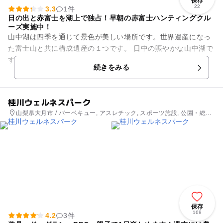
保存
22
3.3
1件
日の出と赤富士を湖上で独占！早朝の赤富士ハンティングクル
ーズ実施中！
山中湖は四季を通じて景色が美しい場所です。世界遺産になっ
た富士山と共に構成遺産の１つです。 日中の賑やかな山中湖で
すが、本来の自然の状態を堪能できる早朝の時間に絞り、赤富
続きをみる
士と日の出を湖上から眺...
桂川ウェルネスパーク
山梨県大月市 / バーベキュー, アスレチック, スポーツ施設, 公園・総合
公園
保存
168
4.2
3件