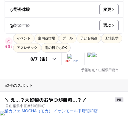
変更
野外体験
選ぶ
対象年齢
イベント
室内遊び場
プール
子ども映画
工場見学
注目！
アスレチック
雨の日でもOK
36°C
23°C
予報地点：山梨県甲府市
52件のスポット
＼ え…？大好物のおやつが無料…？／
山梨県中巨摩郡昭和町