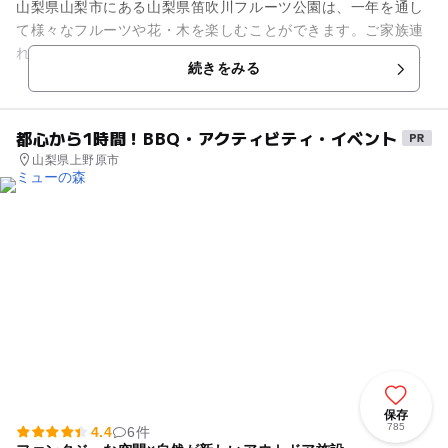
山梨県山梨市にある山梨県笛吹川フルーツ公園は、一年を通し
て様々なフルーツや花・木を楽しむことができます。ご家族連
れには、広場や遊具、また、敷地を巡回するロードトレイン
続きをみる
と、楽しみどころが盛りだくさ...
都心から1時間！BBQ・アクティビティ・イベント
山梨県上野原市
保存
785
4.4
6件