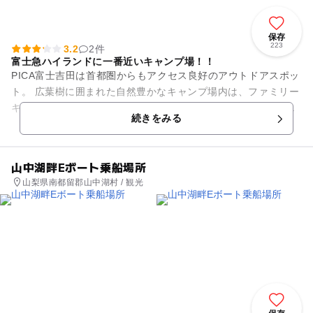
保存
223
3.2
2件
富士急ハイランドに一番近いキャンプ場！！
PICA富士吉田は首都圏からもアクセス良好のアウトドアスポッ
ト。 広葉樹に囲まれた自然豊かなキャンプ場内は、ファミリー
キャンパーにおすすめコンテンツをご用意しています。なかで
続きをみる
も「KIDS CA...
山中湖畔Eボート乗船場所
山梨県南都留郡山中湖村 / 観光