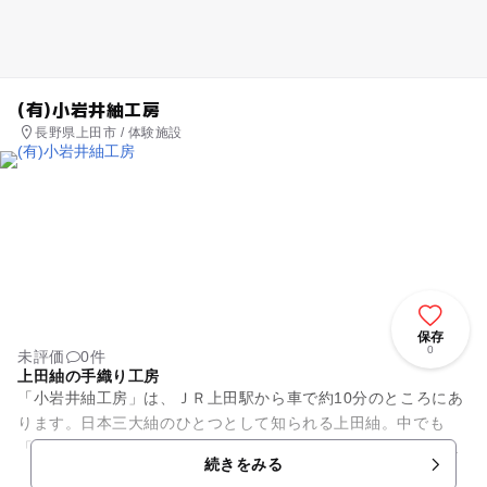
(有)小岩井紬工房
長野県上田市 / 体験施設
保存
0
未評価
0件
上田紬の手織り工房
「小岩井紬工房」は、ＪＲ上田駅から車で約10分のところにあ
ります。日本三大紬のひとつとして知られる上田紬。中でも
「小岩井紬工房」は手織り一筋。柔らかくしなやかな風合いが
続きをみる
着れば着るほど体に馴染むよ...