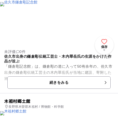
保存
0
未評価
0件
佐久市出身の鎌倉彫伝統工芸士・木内翠岳氏の生涯をかけた作
品が並ぶ
「鎌倉彫記念館」は、鎌倉彫の道に入って50有余年の、佐久市
出身の鎌倉彫伝統工芸士の木内翠岳氏が当地に建設、寄附した
施設です。中庭を取り囲む廻廊式の6つの展示室では、縦2m横
続きをみる
5mもある大作“竹の讃...
木祖村郷土館
長野県木曽郡木祖村 / 博物館・科学館