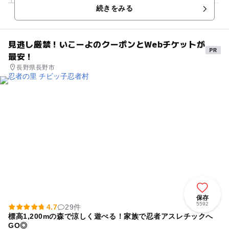
工芸、農民美術品の見学と体験ができます。 農民美術というの
続きをみる
は、大正から昭和...
見逃し厳禁！いこーよのクーポンとWebチケットが
最安！
長野県長野市
保存
5592
4.7
29件
標高1,200mの森で涼しく遊べる！家族で忍者アスレチックへ
GO◎