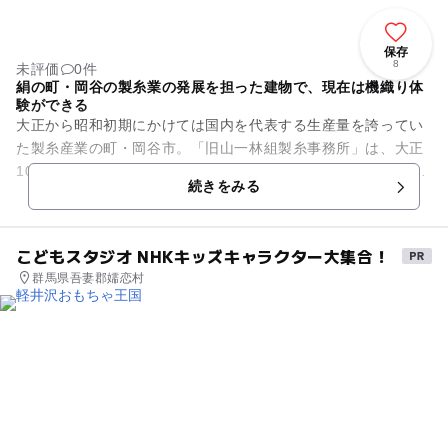
保存
8
未評価
0件
絹の町・岡谷の製糸業の発展を担った建物で、現在は機織り体
験ができる
大正から昭和初期にかけては国内を代表する生産量を誇ってい
た製糸産業の町・岡谷市。「旧山一林組製糸事務所」は、大正
10年にこの地に建てられた洋風建築の事務所で、桟瓦葺き、切
続きをみる
妻破風、煉瓦タイル張りの...
こどもスタジオ NHKキッズキャラクター大集合！
群馬県吾妻郡嬬恋村