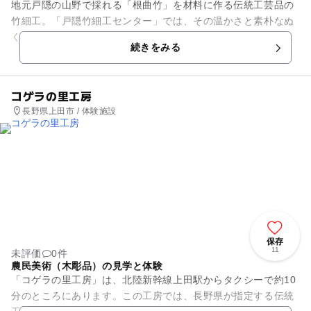
地元戸隠の山野で採れる「根曲竹」を材料に作る伝統工芸品の
竹細工。「戸隠竹細工センター」では、その温かさと素朴なぬ
くもりに満ちた竹細工の実演や体験教室を行っています。戸隠
続きをみる
そばが盛られるそばざるや、...
コゲラの里工房
長野県上田市 / 体験施設
保存
11
未評価
0件
農民美術（木彫品）の見学と体験
「コゲラの里工房」は、北陸新幹線上田駅からタクシーで約10
分のところにあります。この工房では、長野県が指定する伝統