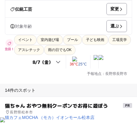
変更
伝統工芸
選ぶ
対象年齢
イベント
室内遊び場
プール
子ども映画
工場見学
注目！
アスレチック
雨の日でもOK
36°C
25°C
予報地点：長野県長野市
14件のスポット
猫ちゃん おやつ無料クーポンでお得に遊ぼう
長野県松本市