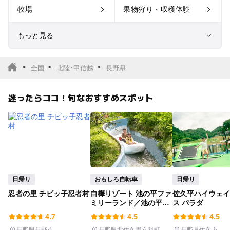
牧場
果物狩り・収穫体験
もっと見る
室内遊び場
遊園地
全国
北陸･甲信越
長野県
テーマパーク
動物園
迷ったらココ！旬なおすすめスポット
サファリパーク
植物園・フラワーパー
ク
キャンプ場
バーベキュー
釣り
自然景観
日帰り
おもしろ自転車
日帰り
忍者の里 チビッ子忍者村
白樺リゾート 池の平ファ
佐久平ハイウェイ
いちご狩り
農業体験
ミリーランド／池の平ホ
ス パラダ
テル
4.7
4.5
4.5
潮干狩り
社会見学
長野県長野市
長野県北佐久郡立科町
長野県佐久市