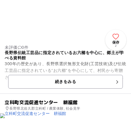
保存
2
未評価
0件
長野県伝統工芸品に指定されているお六櫛を中心に、郷土が学
べる資料館
300年の歴史があり、長野県選択無形文化財(工芸技術)及び伝統
工芸品に指定されている“お六櫛”を中心にして、村民から寄贈
された民俗資料などを展示している「木祖村郷土館」。お六
続きをみる
櫛、民間医療と尾張本...
立科町交流促進センター 耕福館
長野県北佐久郡立科町 / 農業体験, 社会見学