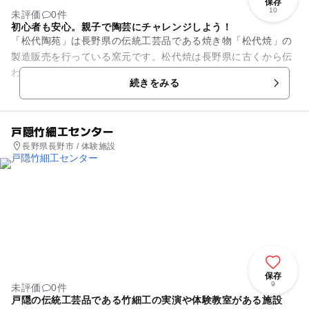
保存
10
未評価
0件
初心者も安心。親子で陶芸にチャレンジしよう！
「松代陶苑」は長野県の伝統工芸品である焼き物「松代焼」の
製造販売を行っている窯元です。松代焼は長野県に古くから伝
わる陶器で青地に緑の流れがある色合いが特徴的です。売店で
続きをみる
はお皿やお茶碗などの陶芸品...
戸隠竹細工センター
長野県長野市 / 体験施設
保存
9
未評価
0件
戸隠の伝統工芸品である竹細工の実演や体験教室がある施設