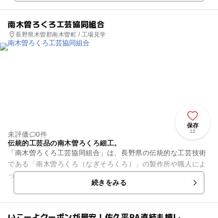
南木曽ろくろ工芸協同組合
長野県木曽郡南木曽町 / 工場見学
保存
12
未評価
0件
伝統的工芸品の南木曽ろくろ細工。
「南木曽ろくろ工芸協同組合」は、長野県の伝統的な工芸技術
である「南木曽ろくろ（なぎそろくろ）」の製作所や職人によ
って構成されている団体です。「南木曽ろくろ細工」は国の伝
続きをみる
統的工芸品であり、18世紀...
いこーよクーポンが最安！佐久平PA直結も嬉し