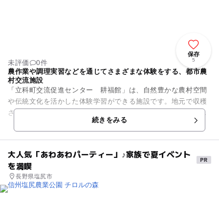
保存
5
未評価
0件
農作業や調理実習などを通じてさまざまな体験をする、都市農
村交流施設
「立科町交流促進センター 耕福館」は、自然豊かな農村空間
や伝統文化を活かした体験学習ができる施設です。地元で収穫
された食材を使った調理体験、伝統工芸や手芸等の工作体験、
続きをみる
周辺農地での田植えやりんご...
大人気「あわあわパーティー」♪家族で夏イベント
を満喫
長野県塩尻市