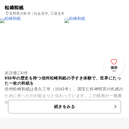
松崎和紙
長野県大町市 / 社会見学, 工場見学
保存
46
未評価
0件
950年の歴史を持つ信州松崎和紙の手すき体験で、世界にたっ
た一枚の和紙を
信州松崎和紙は長久三年（1042年）、国宝仁科神明宮の札紙の
ために作ったのが始まりと伝わっています。この技術が一般農
家の冬季間の副業として発展しました。 「信州松崎和紙工業」
続きをみる
では、高瀬川の...