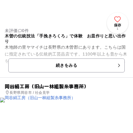
保存
1
未評価
0件
木曽の伝統技法「手挽きろくろ」で体験 お皿作りと思い出作
り
木地師の里ヤマイチは長野県の木曽郡にあります。こちらは国
に指定されている伝統的工芸品店です。1100年以上も昔から木
を加工して作った食器である木地師の歴史が始まっているそう
続きをみる
です。昔からの技術は受...
岡谷絹工房（旧山一林組製糸事務所）
長野県岡谷市 / 社会見学