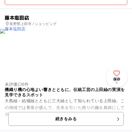
藤本塩田店
長野県上田市 / ショッピング
保存
5
未評価
0件
機織り機の心地よい響きとともに、伝統工芸の上田紬の実演を
見学できるスポット
大島紬・結城紬とともに三大紬として知られている上田紬。こ
の地域では養蚕が盛んで、生糸を引いた残りの繭を真綿にして
糸を紡ぎ、自家用として作っていた紬織物ですが、次第に商品
続きをみる
として全国に広がっていきま...