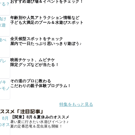
おすすめ遊び場＆イベントをチェック！
年齢別や人気アトラクション情報など
子ども大満足のプール＆水遊びスポット
全天候型スポットをチェック
屋内で一日たっぷり思いっきり遊ぼう♪
映画チケット、ムビチケ
限定グッズなどが当たる！
その道のプロに教わる
こだわりの親子体験プログラム！
特集をもっと見る
オススメ「注目記事」
【関東】8月＆夏休みのオススメ
暑い夏に行きたい水遊びイベント♪
夏の定番恐竜＆昆虫展も開催！