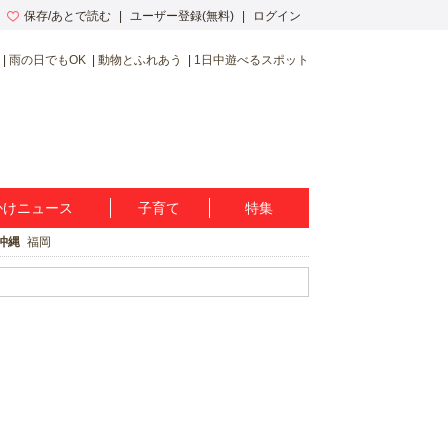
保存/あとで読む
ユーザー登録(無料)
ログイン
雨の日でもOK
動物とふれあう
1日中遊べるスポット
かけニュース
子育て
特集
沖縄
福岡