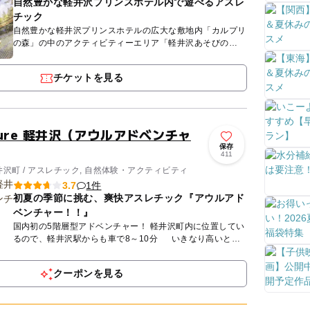
自然豊かな軽井沢プリンスホテル内で遊べるアスレ
チック
自然豊かな軽井沢プリンスホテルの広大な敷地内「カルプリ
の森」の中のアクティビティーエリア「軽井沢あそびの
森」。ご家族みんなが笑顔になる時間をお過ごしください。
（※営業日や...
チケットを見る
nture 軽井沢（アウルアドベンチャ
保存
411
沢町 / アスレチック, 自然体験・アクティビティ
1件
3.7
初夏の季節に挑む、爽快アスレチック『アウルアド
ベンチャー！！』
国内初の5階層型アドベンチャー！ 軽井沢町内に位置してい
るので、軽井沢駅からも車で8～10分 いきなり高いとこ
ろは無理でも、1mから2mへ、4m、6m、8mへ！ ...
クーポンを見る