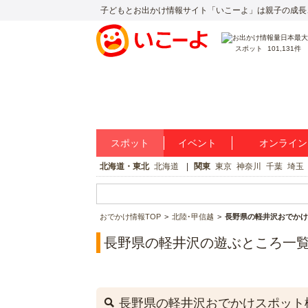
子どもとお出かけ情報サイト「いこーよ」は親子の成長
スポット
101,131件
スポット
イベント
オンライン
北海道・東北
北海道
関東
東京
神奈川
千葉
埼玉
おでかけ情報TOP
北陸･甲信越
長野県の軽井沢おでかけ
長野県の軽井沢の遊ぶところ一
長野県の軽井沢おでかけスポット