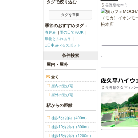
タグで絞り込む
長野県松本市
タグを選択
季節のおすすめタグ：
春休み
雨の日でもOK
動物とふれあう
1日中遊べるスポット
条件検索
屋内・屋外
全て
佐久平ハイウ
屋内の遊び場
長野県佐久市 / バー
然体験・アクティ
屋外の遊び場
駅からの距離
徒歩5分以内（400m）
徒歩10分以内（800m）
徒歩15分以内（1200m）