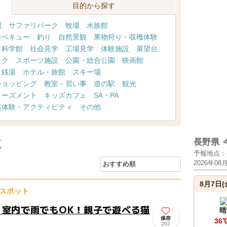
目的から探す
園
サファリパーク
牧場
水族館
ーベキュー
釣り
自然景観
果物狩り・収穫体験
・科学館
社会見学
工場見学
体験施設
展望台
ック
スポーツ施設
公園・総合公園
映画館
・銭湯
ホテル・旅館
スキー場
ショッピング
教室・習い事
道の駅
観光
ューズメント
キッズカフェ
SA・PA
然体験・アクティビティ
その他
長野県
覧
予報地点：
2026年08
8月7日(
スポット
！室内で雨でもOK！親子で遊べる猫
晴
保存
36
202