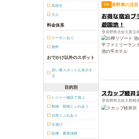
長野県の注目
PR
高校生
お得な宿泊プ
大人
遊園地！
料金体系
長野県北佐久郡立
クーポンあり
無料
おでかけ以外のスポット
習い事スポットも表示す
る
目的別
スカップ軽井
レジャー施設で遊ぶ
長野県北佐久郡軽井
動物・植物とふれあう
自然とふれあう
水遊び
収穫・農業体験