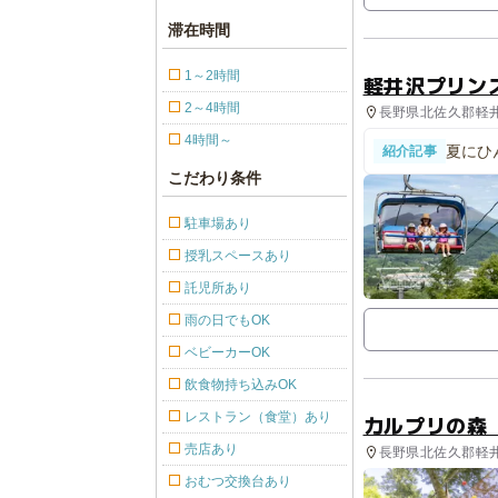
滞在時間
1～2時間
軽井沢プリン
2～4時間
長野県北佐久郡軽井沢
4時間～
夏にひ
紹介記事
ルプリ
こだわり条件
駐車場あり
授乳スペースあり
託児所あり
雨の日でもOK
ベビーカーOK
飲食物持ち込みOK
レストラン（食堂）あり
カルプリの森
売店あり
長野県北佐久郡軽井
ィビティ
おむつ交換台あり