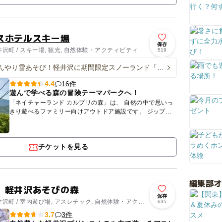
スホテルスキー場
保存
町 / スキー場, 観光, 自然体験・アクティビティ
519
んやり雪あそび！軽井沢に期間限定スノーランド「カ
」OPEN 3歳未満無料
16件
4.4
遊んで学べる森の冒険テーマパークへ！
「ネイチャーランド カルプリの森」は、 自然の中で思いっ
きり遊べるファミリー向けアウトドア施設です。 ジップラ
インやツリートレッキングなど、 親子で楽しめるアクティ
ビテ...
チケットを見る
編集部
 軽井沢あそびの森
保存
沢町 / 室内遊び場, アスレチック, 自然体験・アクテ
635
3件
3.7