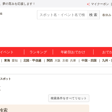
、夢の育みを応援します！
マイクーポン
春休み
イベント
ランキング
年齢別おでかけ
おで
東海
愛知
北陸・甲信越
関西
大阪
京都
兵庫
中国・四国
九州・
スポット
覧
検索条件をすべてリセット
検索