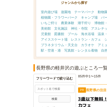
ジャンルから探す
室内遊び場
遊園地
テーマパーク
動物
植物園・フラワーパーク
キャンプ場
バ
いちご狩り
農業体験
潮干狩り
博物館
美術館
文化施設
神社・寺院
アスレチ
児童館
図書館
プール
海水浴場
温泉
アイススケート場
レストラン・カフェ
プラネタリウム・天文台
カラオケ
アミ
駅・空港・港
写真館・レンタル着物
自
長野県の軽井沢の遊ぶところ一
85件中1〜15件
フリーワードで絞り込む
長野県の注目
PR
3歳以下無料
カフェ