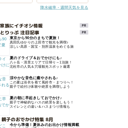
降水確率・週間天気を見る
け家族にイチオシ情報
とりっぷ 注目記事
東京から90分のまちで夏旅！
真田氏ゆかりの上田市で観光を満喫♪
涼しい高原・国宝・別所温泉をめぐる旅
夏のドライブ＆おでかけにも♪
八ヶ岳・清里エリアで日帰り～1泊旅！
北杜市の人気＆穴場観光スポット厳選
涼やかな音色に癒やされる♪
この夏は浴衣を着て風鈴市・まつりへ！
親子で絵付け体験や絶景を満喫しよう
夏の朝に早起きしておでかけ♪
親子で神秘的なハスの絶景を楽しもう！
スイレンとの違い＆ハスまつり情報も
 親子のおでかけ特集 8月
今から準備！夏休みのお出かけ情報満載