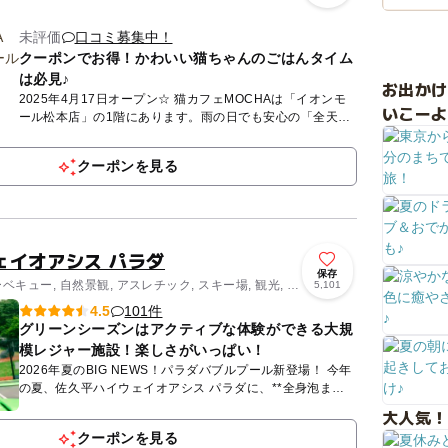
未評価
口コミ募集中！
クーポンでお得！かわいい猫ちゃんのごはんタイム
は必見♪
お出か
2025年4月17日オープン☆ 猫カフェMOCHAは「イオンモ
いこーよ
ール松本店」の1階にあります。雨の日でも安心の「全天候
型」屋内施設です。MOCHAが目指しているのは、人も、
猫...
クーポンを見る
ェイオアシス パラダ
保存
ベキュー, 自然景観, アスレチック, スキー場, 観光, 自
5,101
ビティ
101件
4.5
グリーンシーズンはアクティブな体験ができる大規
模レジャー施設！楽しさがいっぱい！
2026年夏のBIG NEWS！パラダバブルプール新登場！ 今年
の夏、佐久平ハイウェイオアシス パラダに、**全身泡まみ
れになって遊べる「パラダバブルプール」**が新登...
大人気！
クーポンを見る