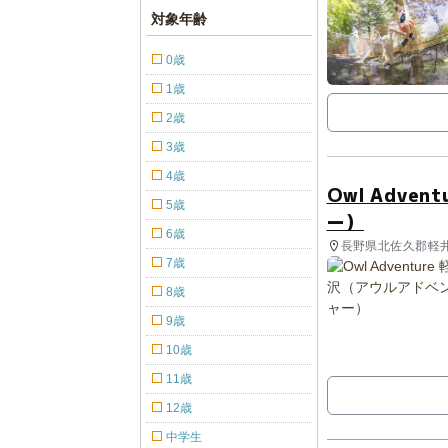
対象年齢
0歳
1歳
2歳
3歳
4歳
Owl Adve
5歳
ー）
6歳
長野県北佐久郡軽井
7歳
8歳
9歳
10歳
11歳
12歳
中学生