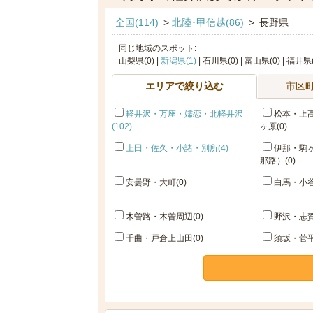
全国(114)
>
北陸･甲信越(86)
>
長野県
同じ地域のスポット:
山梨県(0) |
新潟県(1)
| 石川県(0) | 富山県(0) | 福井県(
エリアで絞り込む
市区
軽井沢・万座・嬬恋・北軽井沢
松本・上
(102)
ヶ原(0)
上田・佐久・小諸・別所(4)
伊那・駒
那路）(0)
安曇野・大町(0)
白馬・小谷
木曽路・木曽周辺(0)
野沢・志賀
千曲・戸倉上山田(0)
須坂・菅平