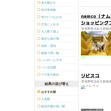
体を動かす
非日常体験
namco（
学びにつながる
ショッピング
文化にふれる
長野県北佐久郡軽井
大人数で遊ぶ
身近な遊び場
温泉・宿泊
家族で買い物
パパの一人子守
パパ大活躍
リビスコ
ママ友大集合
長野県北佐久郡軽井
結果の並び替え
おすすめ順
人気順
総合評価が高い順
ユーザー投稿