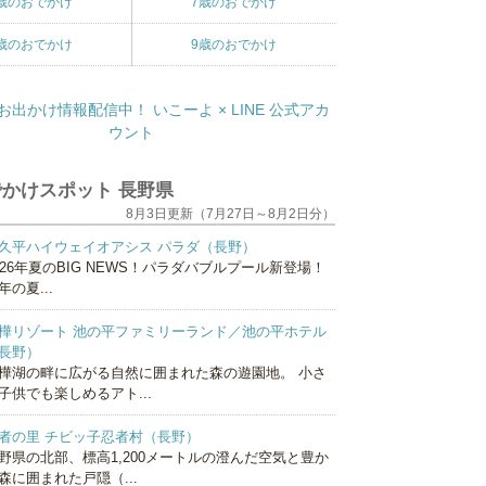
歳のおでかけ
7歳のおでかけ
歳のおでかけ
9歳のおでかけ
かけスポット 長野県
8月3日更新（7月27日～8月2日分）
久平ハイウェイオアシス パラダ（長野）
026年夏のBIG NEWS！パラダバブルプール新登場！
年の夏...
樺リゾート 池の平ファミリーランド／池の平ホテル
長野）
樺湖の畔に広がる自然に囲まれた森の遊園地。 小さ
子供でも楽しめるアト...
者の里 チビッ子忍者村（長野）
野県の北部、標高1,200メートルの澄んだ空気と豊か
森に囲まれた戸隠（...