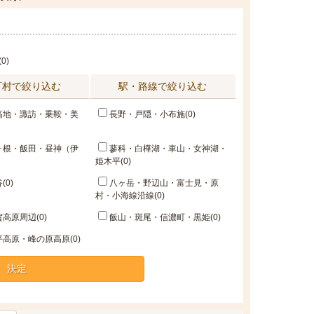
0)
町村で絞り込む
駅・路線で絞り込む
高地・諏訪・乗鞍・美
長野・戸隠・小布施(0)
ヶ根・飯田・昼神（伊
蓼科・白樺湖・車山・女神湖・
姫木平(0)
(0)
八ヶ岳・野辺山・富士見・原
村・小海線沿線(0)
高原周辺(0)
飯山・斑尾・信濃町・黒姫(0)
高原・峰の原高原(0)
決定