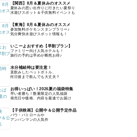
【関西】8月＆夏休みのオススメ
夏休みの思い出作りに行きたい夏祭り
水遊びスポット＆子供無料イベントも
【東海】8月＆夏休みのオススメ
参加無料ポケモンスタンプラリー♪
気分爽快水遊びスポット情報も！
いこーよおすすめ【早割プラン】
ファミリー向け人気ホテルも！
旅行の予約は早めが断然お得♪
水分補給時は要注意！
直飲みしたペットボトル、
何日後まで飲んでも大丈夫？
お得いっぱい！2026夏の福袋特集
早い者勝ち！数量限定の人気福袋
発売日や価格、内容を最速でお届け
【子供映画】公開中＆公開予定作品
パウ・パトロールや
アンパンマンの人気作