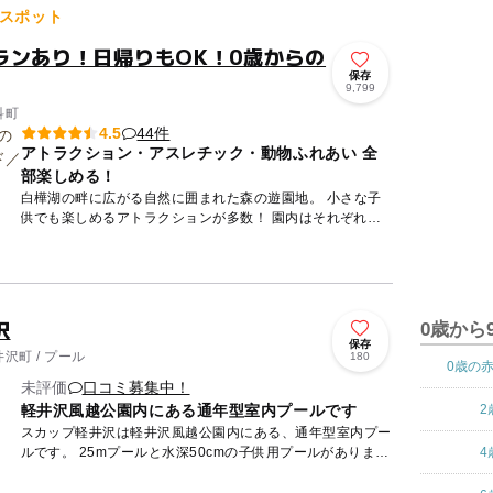
スポット
ランあり！日帰りもOK！0歳からの
保存
9,799
科町
44件
4.5
アトラクション・アスレチック・動物ふれあい 全
部楽しめる！
白樺湖の畔に広がる自然に囲まれた森の遊園地。 小さな子
供でも楽しめるアトラクションが多数！ 園内はそれぞれテ
ーマを持った以下のエリアに分かれており、白樺湖畔の自然
を感じな...
沢
0歳から
保存
沢町 / プール
180
0歳の
未評価
口コミ募集中！
軽井沢風越公園内にある通年型室内プールです
2
スカップ軽井沢は軽井沢風越公園内にある、通年型室内プー
ルです。 25mプールと水深50cmの子供用プールがあります
4
ので大人から子どもまで楽しく遊ぶことができます。 ま...