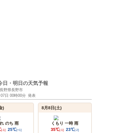
今日・明日の天気予報
長野県長野市
月07日 00時00分
発表
金)
8月8日(土)
れ のち 雨
くもり 一時 雨
℃
25℃
35℃
23℃
[-1]
[+1]
[-1]
[-2]