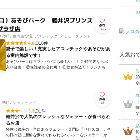
6
8
ナムコ）あそびパーク 軽井沢プリンス
保存
プラザ店
1,427
沢町 / 室内遊び場, アスレチック, アミューズメント
10件
4.6
親子で楽しい！充実したアスレチックやあそびがあ
人気おで
る室内施設です！
あそびパークはママ・パパにも優しい！！ ①時間内なら出
入り自由！ ②保護者の交代可！ ③飲食持込可！ランチも3
佐
時のおやつもあそびパークで！ ※あそびパークでご遊戯中
2
1
は...
今
白
保存
（
沢町 / ショッピング
15
2
白
1件
3.3
な
軽井沢で人気のフレッシュなジェラートが食べられ
るお店
忍
軽井沢銀座の一角にあるジェラート専門店「リビスコ」。そ
長
3
の日の朝に新鮮な素材で作られるヘルシーなジェラートが人
な