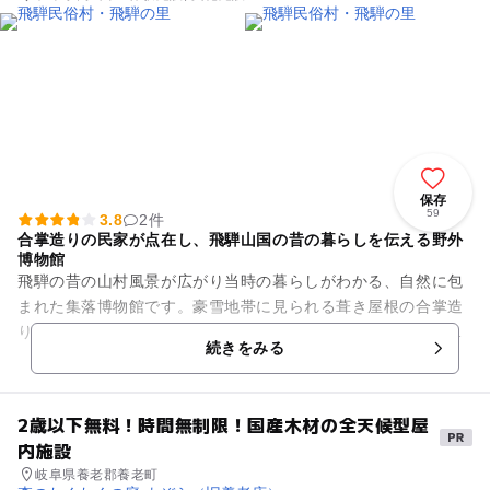
保存
59
3.8
2件
合掌造りの民家が点在し、飛騨山国の昔の暮らしを伝える野外
博物館
飛騨の昔の山村風景が広がり当時の暮らしがわかる、自然に包
まれた集落博物館です。豪雪地帯に見られる葺き屋根の合掌造
りなど当時の民家が移築され、水車が回るわらび粉小屋などと
続きをみる
一緒に点在しています。 ...
2歳以下無料！時間無制限！国産木材の全天候型屋
内施設
岐阜県養老郡養老町