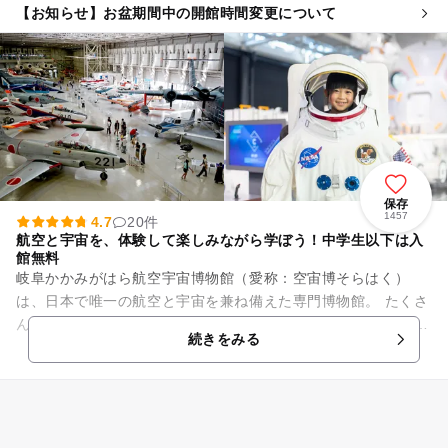
【お知らせ】お盆期間中の開館時間変更について
保存
1457
4.7
20件
航空と宇宙を、体験して楽しみながら学ぼう！中学生以下は入
館無料
岐阜かかみがはら航空宇宙博物館（愛称：空宙博そらはく）
は、日本で唯一の航空と宇宙を兼ね備えた専門博物館。 たくさ
んの飛行機やヘリコプターの実機が並ぶ展示は迫力満点！ アト
続きをみる
ラクション感覚で楽し...