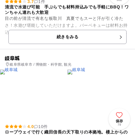
3.7
1件
清流で水遊び可能 手ぶらでも材料持込みでも手軽にBBQ！ワ
ンちゃん連れも大歓迎
目の前が清流で有名な板取川 真夏でもスーと汗が引く冷た
さ！水遊び堪能していただけますよ。バーベキューは材料お持
込みでも 土日祝祭日は全くの手ぶらでもお楽しみいただけま
続きをみる
す。全席しっかりした屋根があ...
岐阜城
岐阜県岐阜市 / 博物館・科学館, 観光
保存
79
4.0
10件
ロープウェイで行く織田信長の天下取りの本拠地。楼上からの