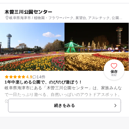
木曽三川公園センター
岐阜県海津市 / 植物園・フラワーパーク, 展望台, アスレチック, 公園・
総合公園
保存
832
4.9
14件
1年中楽しめる公園で、のびのび遊ぼう！
岐阜県海津市にある「木曽三川公園センター」は、家族みんな
で一日たっぷり遊べる、自然いっぱいのアウトドアスポット。
公園に入るとまず目に入るのは、季節ごとに色とりどりの花が
続きをみる
咲き誇る大花壇！春はチ...