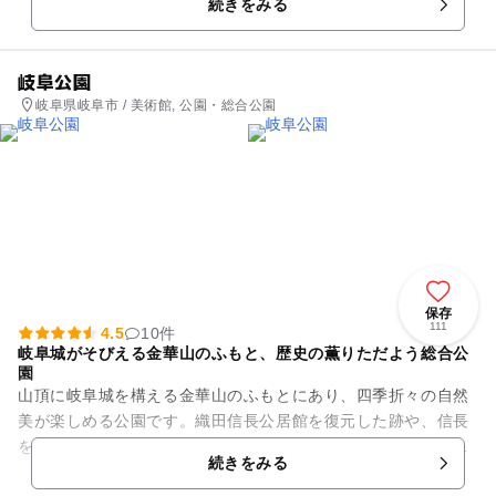
続きをみる
岐阜公園
岐阜県岐阜市 / 美術館, 公園・総合公園
保存
111
4.5
10件
岐阜城がそびえる金華山のふもと、歴史の薫りただよう総合公
園
山頂に岐阜城を構える金華山のふもとにあり、四季折々の自然
美が楽しめる公園です。織田信長公居館を復元した跡や、信長
をテーマにした庭、岐阜市歴史博物館などあり、歴史の薫りが
続きをみる
漂う落ち着いた雰囲気です。...