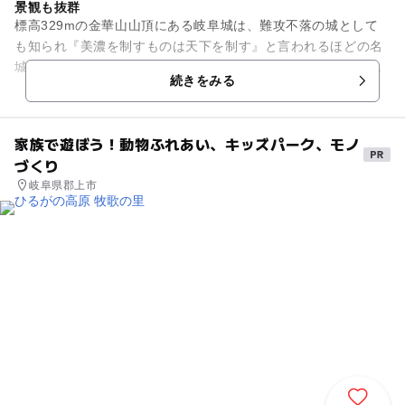
景観も抜群
標高329mの金華山山頂にある岐阜城は、難攻不落の城として
も知られ『美濃を制すものは天下を制す』と言われるほどの名
城でした。戦国時代には斎藤道三公の居城で、その後織田信長
続きをみる
がこの城を攻略し天下統一...
家族で遊ぼう！動物ふれあい、キッズパーク、モノ
づくり
岐阜県郡上市