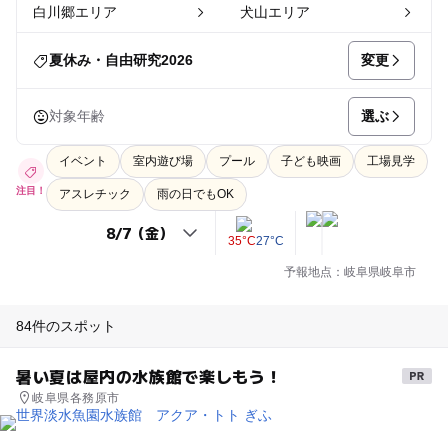
白川郷エリア
犬山エリア
変更
夏休み・自由研究2026
選ぶ
対象年齢
イベント
室内遊び場
プール
子ども映画
工場見学
注目！
アスレチック
雨の日でもOK
35°C
27°C
予報地点：岐阜県岐阜市
84件のスポット
暑い夏は屋内の水族館で楽しもう！
岐阜県各務原市