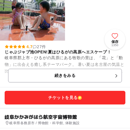
保存
1350
4.7
27件
じゃぶジャブ池OPEN!夏はひるがの高原へエスケープ！
岐阜県郡上市・ひるがの高原にある牧歌の里は、「花」と「動
物」に出会える癒し系テーマパーク。 暑い夏は名古屋の気温と
比べて５℃〜８℃低い標高約1000mの避暑地「ひるがの高原」
続きをみる
へエスケープ♪ ...
チケットを見る
岐阜かかみがはら航空宇宙博物館
岐阜県各務原市 / 博物館・科学館, 体験施設