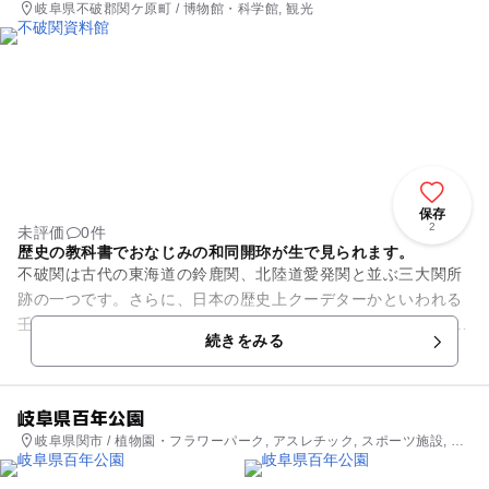
岐阜県不破郡関ケ原町 / 博物館・科学館, 観光
保存
2
未評価
0件
歴史の教科書でおなじみの和同開珎が生で見られます。
不破関は古代の東海道の鈴鹿関、北陸道愛発関と並ぶ三大関所
跡の一つです。さらに、日本の歴史上クーデターかといわれる
壬申の乱の大舞台がこの不破で展開されました。 古代三関は、
続きをみる
この不破関以外は、所在...
岐阜県百年公園
岐阜県関市 / 植物園・フラワーパーク, アスレチック, スポーツ施設, 公
園・総合公園