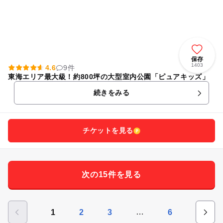
保存
1403
4.6
9件
東海エリア最大級！約800坪の大型室内公園「ピュアキッズ」
続きをみる
チケットを見る
次の15件を見る
…
1
2
3
6