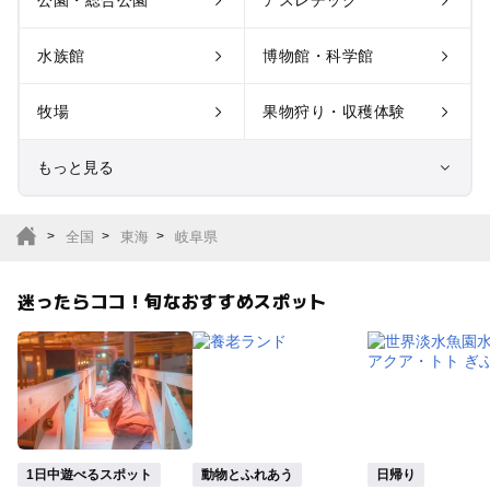
公園・総合公園
アスレチック
水族館
博物館・科学館
牧場
果物狩り・収穫体験
もっと見る
室内遊び場
遊園地
全国
東海
岐阜県
テーマパーク
動物園
迷ったらココ！旬なおすすめスポット
サファリパーク
植物園・フラワーパー
ク
キャンプ場
バーベキュー
釣り
自然景観
1日中遊べるスポット
動物とふれあう
日帰り