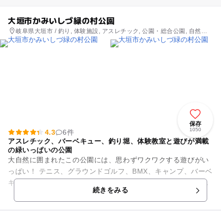
大垣市かみいしづ緑の村公園
岐阜県大垣市 / 釣り, 体験施設, アスレチック, 公園・総合公園, 自然体
験・アクティビティ
保存
1050
4.3
6件
アスレチック、バーベキュー、釣り堀、体験教室と遊びが満載
の緑いっぱいの公園
大自然に囲まれたこの公園には、思わずワクワクする遊びがい
っぱい！ テニス、グラウンドゴルフ、BMX、キャンプ、バーベ
キュー、アスレチック、魚釣りなど、遊具や施設が豊富で、一
続きをみる
日たっぷり楽しめます...