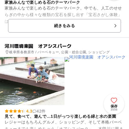
家族みんなで楽しめる石のテーマパーク
家族みんなで楽しめる石のテーマパーク。中でも、人工のせせ
らぎの中から様々な種類の宝石を探し出す「宝石さがし体験」
は、人気No.1の体験です。採取した宝石は、アクセサリーやス
続きをみる
トラップに加工すること...
河川環境楽園 オアシスパーク
岐阜県各務原市 / バーベキュー, 公園・総合公園, ショッピング
保存
3556
4.3
42件
見て、食べて、遊んで…1日がっつり楽しめる緑と水の楽園
レジャーはもちろんグルメ、ショッピング、そして本格バーベ
キューまでも楽しめちゃう「オアシスパーク」。 木曽川に囲ま