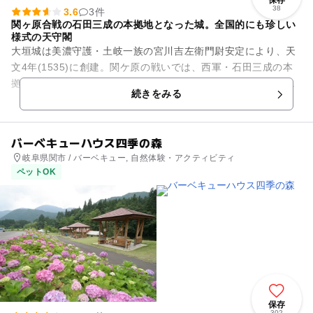
38
3.6
3件
関ヶ原合戦の石田三成の本拠地となった城。全国的にも珍しい
様式の天守閣
大垣城は美濃守護・土岐一族の宮川吉左衛門尉安定により、天
文4年(1535)に創建。関ケ原の戦いでは、西軍・石田三成の本
拠地となった歴史上重要な城です。城内には、関ヶ原の合戦や
続きをみる
大垣城に関する資料が...
バーベキューハウス四季の森
岐阜県関市 / バーベキュー, 自然体験・アクティビティ
ペットOK
保存
302