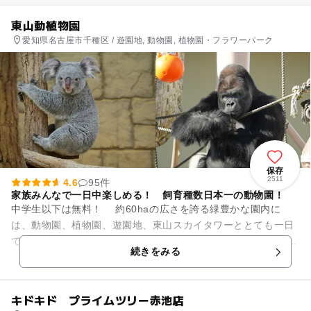
東山動植物園
愛知県名古屋市千種区 / 遊園地, 動物園, 植物園・フラワーパーク
保存
2511
4.6
95件
家族みんなで一日中楽しめる！ 飼育種数日本一の動物園！
中学生以下は無料！ 約60haの広さを誇る緑豊かな園内に
は、動物園、植物園、遊園地、東山スカイタワーととても一日
では観て回れないほど様々な魅力にあふれています。 動物園
続きをみる
は人気者のコア...
キドキド プライムツリー赤池店