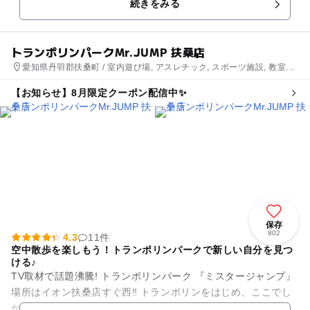
続きをみる
づくりが大人気。や...
トランポリンパークMr.JUMP 扶桑店
愛知県丹羽郡扶桑町 / 室内遊び場, アスレチック, スポーツ施設, 教室・
習い事
【お知らせ】8月限定クーポン配信中✨
保存
802
4.3
11件
空中散歩を楽しもう！トランポリンパークで新しい自分を見つ
ける♪
TV取材で話題沸騰! トランポリンパーク 『ミスタージャンプ』
場所はイオン扶桑店すぐ西‼ トランポリンをはじめ、ここでし
か体験できないアトラクションが盛り沢山‼ 話題のスラックラ