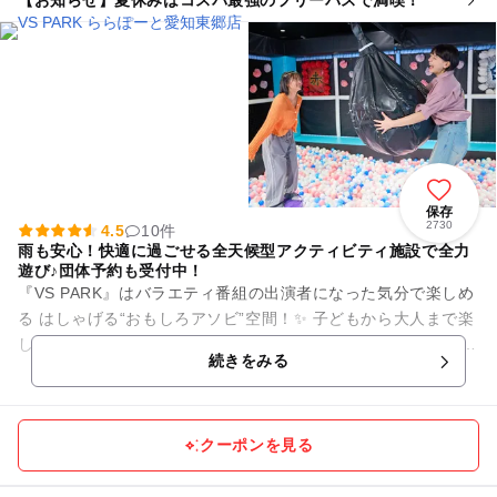
保存
2730
4.5
10件
雨も安心！快適に過ごせる全天候型アクティビティ施設で全力
遊び♪団体予約も受付中！
『VS PARK』はバラエティ番組の出演者になった気分で楽しめ
る はしゃげる“おもしろアソビ”空間！✨ 子どもから大人まで楽
しめる、遊んでいる人も、見ている人も一緒に盛り上がれる“は
続きをみる
っちゃけア...
クーポンを見る