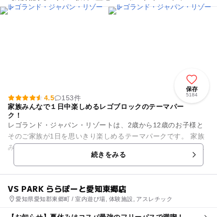
ーティー！フォトスポット満載10/2開幕
保存
5184
4.5
153件
家族みんなで１日中楽しめるレゴブロックのテーマパー
ク！
レゴランド・ジャパン・リゾートは、2歳から12歳のお子様と
そのご家族が1日を思いきり楽しめるテーマパークです。 家族
みんなで乗り物に乗ったり、レゴモデルに触れたり作ったり
続きをみる
と、レゴブロックの世界...
VS PARK ららぽーと愛知東郷店
愛知県愛知郡東郷町 / 室内遊び場, 体験施設, アスレチック
【お知らせ】夏休みはコスパ最強のフリーパスで満喫！