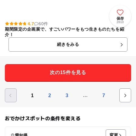
保存
2610
4.7
60件
期間限定の企画展で、すごいパワーをもつ生きものたちを紹
介！
続きをみる
次の15件を見る
…
1
2
3
7
おでかけスポットの条件を変える
変更
愛知県