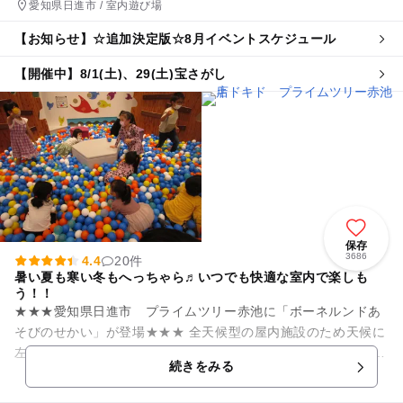
愛知県日進市 / 室内遊び場
【お知らせ】☆追加決定版☆8月イベントスケジュール
【開催中】8/1(土)、29(土)宝さがし
保存
3686
4.4
20件
暑い夏も寒い冬もへっちゃら♬いつでも快適な室内で楽しも
う！！
★★★愛知県日進市 プライムツリー赤池に「ボーネルンドあ
そびのせかい」が登場★★★ 全天候型の屋内施設のため天候に
左右されることなく、一日中遊ぶことが可能です。 お友達やご
続きをみる
家族と一緒にプライ...