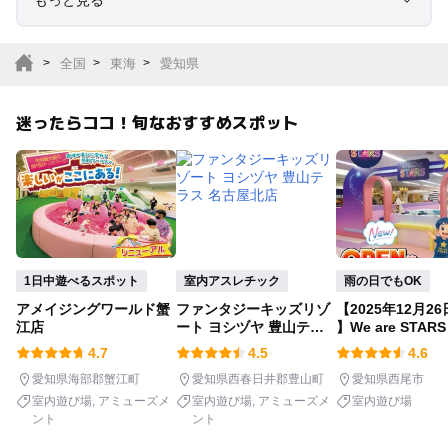
もっと見る
室内遊び場
遊園地
全国
東海
愛知県
テーマパーク
動物園
迷ったらココ！旬なおすすめスポット
サファリパーク
植物園・フラワーパー
ク
キャンプ場
バーベキュー
釣り
自然景観
1日中遊べるスポット
室内アスレチック
雨の日でもOK
アメイジングワールド蟹
ファンタジーキッズリゾ
【2025年12月26
いちご狩り
農業体験
江店
ート ヨシヅヤ 豊山テラ
】We are STAR
ス 名古屋北店
ャオ店
4.7
4.5
4.6
潮干狩り
社会見学
愛知県海部郡蟹江町
愛知県西春日井郡豊山町
愛知県西尾市
室内遊び場
アミューズメ
室内遊び場
アミューズメ
室内遊び場
ント
ント
工場見学
体験施設