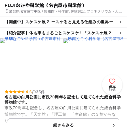
FUJIなごや科学館（名古屋市科学館）
愛知県名古屋市中区 / 博物館・科学館, 体験施設, プラネタリウム・天文
台
【開催中】スケスケ展２ ースケると見える仕組みの世界ー
【紹介記事】体も車もまるごとスケスケ！「スケスケ展２」
がFUJIなごや科学館で開催
保存
1950
4.6
35件
名古屋の白川公園に市政70周年を記念して建てられた総合科学
博物館です。
市政70周年を記念し、名古屋の白川公園に建てられた総合科学
博物館です。「天文館」「理工館」「生命館」の３館からな
り、自然界のさまざまな科学現象を紹介しています。 「みて、
続きをみる