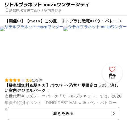
リトルプラネット mozoワンダーシティ
愛知県名古屋市西区 / 室内遊び場
【開催中】【mozo】この夏、リトプラに恐竜×パウ・パトロ
ールがやってくる!
保存
3241
3.6
9件
【駐車場無料＆駅チカ】パウパト×恐竜と夏限定コラボ！涼し
い室内デジタルパーク！
次世代型キッズテーマパーク「リトルプラネット」では、2026
年夏の特別イベント「DINO FESTIVAL with パウ・パトロー
ル」を開催中！映画公開を記念した、今しか楽しめない大迫力
続きをみる
の限定...