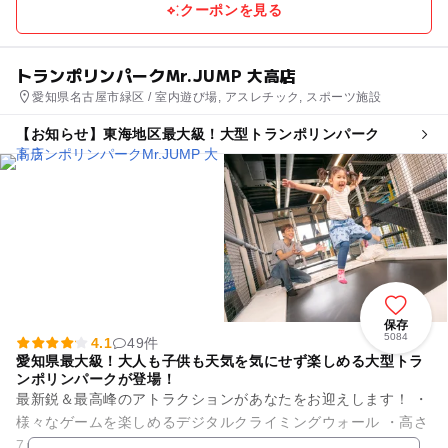
クーポンを見る
トランポリンパークMr.JUMP 大高店
愛知県名古屋市緑区 / 室内遊び場, アスレチック, スポーツ施設
【お知らせ】東海地区最大級！大型トランポリンパーク
保存
5084
4.1
49件
愛知県最大級！大人も子供も天気を気にせず楽しめる大型トラ
ンポリンパークが登場！
最新鋭＆最高峰のアトラクションがあなたをお迎えします！ ・
様々なゲームを楽しめるデジタルクライミングウォール ・高さ
7ｍを滑るドキドキジップライン ・タイムを競ったりユニーク