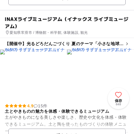
ふれて、たしかめて...
INAXライブミュージアム（イナックス ライブミュージ
アム）
愛知県常滑市 / 博物館・科学館, 体験施設, 観光
【開催中】光るどろだんごづくり 夏のテーマ「小さな地球を
つくろう」
保存
848
4.9
15件
土とやきものの魅力を体感・体験できるミュージアム
土がやきものになる美しさや楽しさ、歴史や文化を体感・体験
できるミュージアム。土と陶を使ったものづくりの体験メニュ
ーがいっぱいです。 「土・どろんこ館」では、光るどろだんご