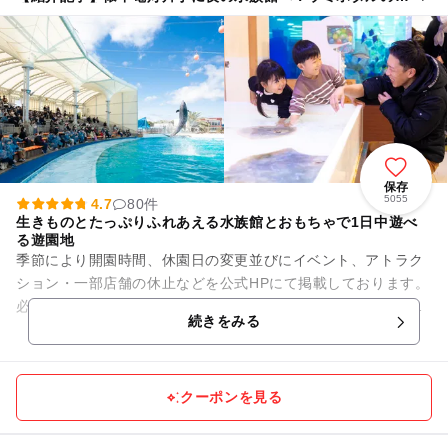
光実験も、南知多ビーチランドで開催
保存
5055
4.7
80件
生きものとたっぷりふれあえる水族館とおもちゃで1日中遊べ
る遊園地
季節により開園時間、休園日の変更並びにイベント、アトラク
ション・一部店舗の休止などを公式HPにて掲載しております。
必ずご確認いただき、ご理解の上、ご来園くださいますようお
続きをみる
願い申し上げます。 ...
クーポンを見る