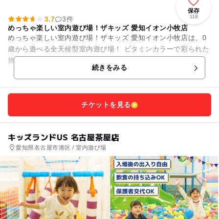
保存
118
3.7
3件
めっちゃ楽しい室内遊び場！ザキッズ 愛知イオン小牧店
めっちゃ楽しい室内遊び場！ザキッズ 愛知イオン小牧店は、0
歳から遊べる全天候型室内遊び場！ ビタミンカラーで彩られた
施設内には、幼児から小学生の子供がワクワクする遊びがいっ
続きをみる
ぱい。 巨大ジャン...
チケットを見る
キッズランドUS 名古屋茶屋店
愛知県名古屋市港区 / 室内遊び場