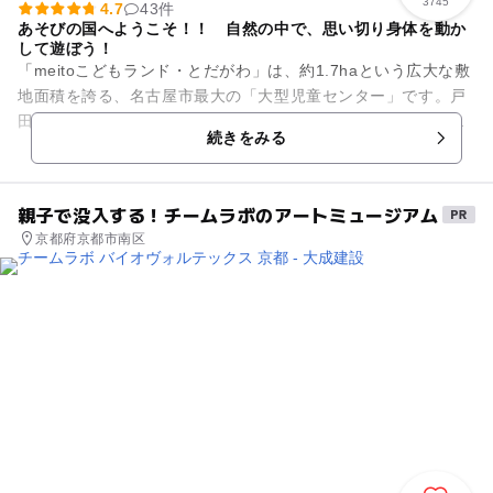
3745
4.7
43件
あそびの国へようこそ！！ 自然の中で、思い切り身体を動か
して遊ぼう！
「meitoこどもランド・とだがわ」は、約1.7haという広大な敷
地面積を誇る、名古屋市最大の「大型児童センター」です。戸
田川緑地という希少な自然環境の中にある、親子連れに人気の
続きをみる
スポットです。 ...
親子で没入する！チームラボのアートミュージアム
京都府京都市南区