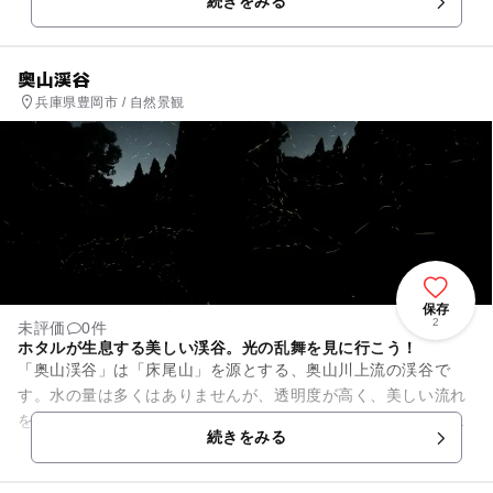
続きをみる
奥山渓谷
兵庫県豊岡市 / 自然景観
保存
2
未評価
0件
ホタルが生息する美しい渓谷。光の乱舞を見に行こう！
「奥山渓谷」は「床尾山」を源とする、奥山川上流の渓谷で
す。水の量は多くはありませんが、透明度が高く、美しい流れ
を望むことが出来ます。また、オオサンショウウオやホタルも
続きをみる
生息しており、時期によっては...