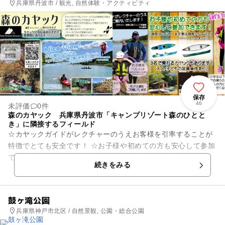
兵庫県丹波市 / 観光, 自然体験・アクティビティ
保存
46
未評価
0件
森のカヤック 兵庫県丹波市「キャンプリゾート森のひとと
き」に隣接するフィールド
☆カヤックガイドがレクチャーのうえお客様を引率することが
特徴でとても安全です！ ☆お子様や初めての方も安心して参加
できます！（身長95cm以上、但し、冬季は身長125cm以上）
続きをみる
☆いろんな種...
鼓ヶ滝公園
兵庫県神戸市北区 / 自然景観, 公園・総合公園