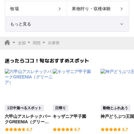
牧場
果物狩り・収穫体験
もっと見る
室内遊び場
遊園地
全国
関西
兵庫県
テーマパーク
動物園
迷ったらココ！旬なおすすめスポット
サファリパーク
植物園・フラワーパー
ク
キャンプ場
バーベキュー
釣り
自然景観
1日中遊べるスポット
日帰り
動物とふれあう
六甲山アスレチックパー
キッザニア甲子園
神戸どうぶつ王国
いちご狩り
農業体験
クGREENIA（グリーニ
ア）
4.7
4.7
4.7