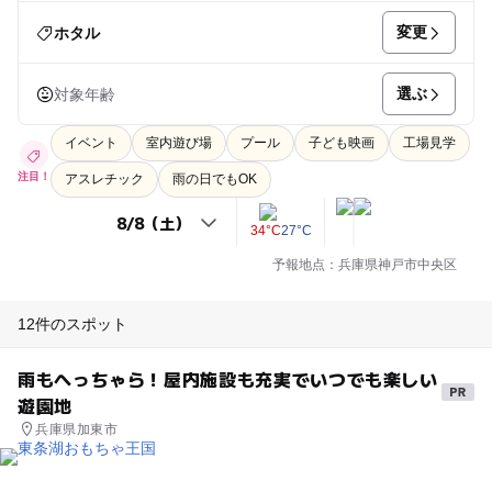
変更
ホタル
選ぶ
対象年齢
イベント
室内遊び場
プール
子ども映画
工場見学
注目！
アスレチック
雨の日でもOK
34°C
27°C
予報地点：兵庫県神戸市中央区
12件のスポット
雨もへっちゃら！屋内施設も充実でいつでも楽しい
遊園地
兵庫県加東市