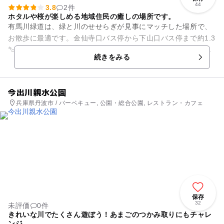
44
3.8
2件
ホタルや桜が楽しめる地域住民の癒しの場所です。
有馬川緑道は、緑と川のせせらぎが見事にマッチした場所で、
お散歩に最適です。金仙寺口バス停から下山口バス停まで約1.3
㌔の有馬川沿いの遊歩道。有馬川に沿って桜並木が続いてお
続きをみる
り、春になると満開の桜を...
今出川親水公園
兵庫県丹波市 / バーベキュー, 公園・総合公園, レストラン・カフェ
保存
32
未評価
0件
きれいな川でたくさん遊ぼう！あまごのつかみ取りにもチャレ
ンジ