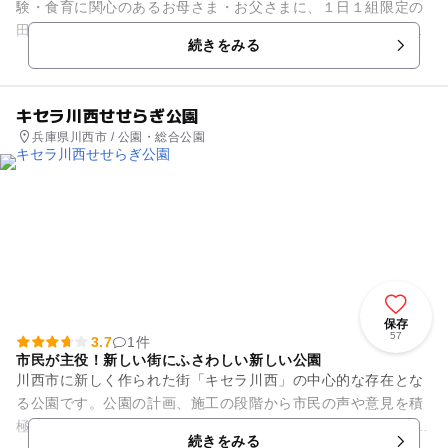
験・食育に関心のあるお母さま・お父さまに、１日１組限定の
田舎体験（季節の農業体験・自然体験）を通して、食べ物の大
続きをみる
切さに気付きながら、家族と...
キセラ川西せせらぎ公園
兵庫県川西市 / 公園・総合公園
保存
57
3.7
1件
市民が主役！新しい街にふさわしい新しい公園
川西市に新しく作られた街「キセラ川西」の中心的な存在とな
る公園です。公園の計画、施工の段階から市民の声や意見を積
極的に採用し、作られた市民の公園です。 公園内は、里庭エリ
続きをみる