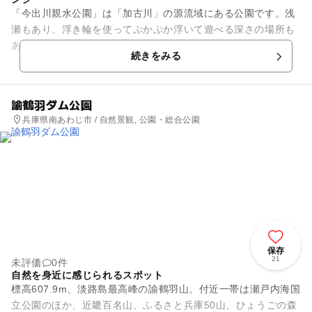
「今出川親水公園」は「加古川」の源流域にある公園です。浅
瀬もあり、浮き輪を使ってぷかぷか浮いて遊べる深さの場所も
あり、たくさん遊ぶことが出来ます。なお、日影が少ないの
続きをみる
で、帽子や簡易テントなどを持...
諭鶴羽ダム公園
兵庫県南あわじ市 / 自然景観, 公園・総合公園
保存
21
未評価
0件
自然を身近に感じられるスポット
標高607.9m、淡路島最高峰の諭鶴羽山。付近一帯は瀬戸内海国
立公園のほか、近畿百名山、ふるさと兵庫50山、ひょうごの森