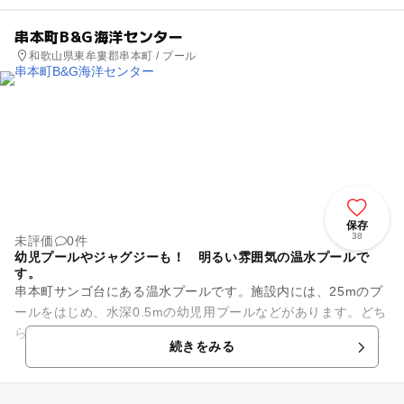
串本町B&G海洋センター
和歌山県東牟婁郡串本町 / プール
保存
38
未評価
0件
幼児プールやジャグジーも！ 明るい雰囲気の温水プールで
す。
串本町サンゴ台にある温水プールです。施設内には、25mのプ
ールをはじめ、水深0.5mの幼児用プールなどがあります。どち
らも屋内なので、雨の日でも安心です。25mプールは歩行用
続きをみる
や、習熟度別に分かれ...