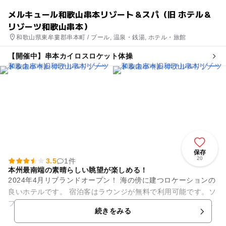
メルキュール和歌⼭串本リゾート＆スパ（旧 ホテル＆
リゾーツ和歌⼭串本）
和歌山県東牟婁郡串本町 / プール, 温泉・銭湯, ホテル・旅館
【開催中】串本カイロスロケット体操
保存
20
3.5
1件
本州最南端の素晴らしい眺望が楽しめる！
2024年4月リブランドオープン！ 海の傍に建つロケーションの
良いホテルです。 宿泊客はラウンジが無料で利用可能です。ソ
フトドリンク、ワイン、ビール、おつまみなどを気軽に楽しめ
続きをみる
るのはとて...