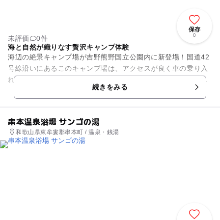
保存
0
未評価
0件
海と自然が織りなす贅沢キャンプ体験
海辺の絶景キャンプ場が吉野熊野国立公園内に新登場！国道42
号線沿いにあるこのキャンプ場は、アクセスが良く車の乗り入
れも可能。目の前には広がる海、釣りやシュノーケリング、SU
続きをみる
Pなどのアクティビティ...
串本温泉浴場 サンゴの湯
和歌山県東牟婁郡串本町 / 温泉・銭湯