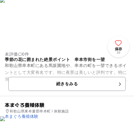
保存
10
未評価
0件
季節の花に囲まれた絶景ポイント 串本市街を一望
和歌山県串本町にある馬坂園地や、串本の町を一望できるポイ
ントとして大変有名です。特に夜景は美しいと評判です。特に
展望台のようなものはありませんが、両側を海に囲まれた 串本
続きをみる
の町は独特の景観です。本...
本まぐろ養殖体験
和歌山県東牟婁郡串本町 / 体験施設