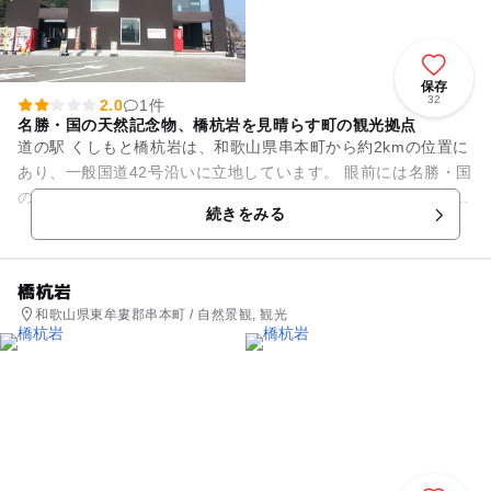
保存
32
2.0
1件
名勝・国の天然記念物、橋杭岩を見晴らす町の観光拠点
道の駅 くしもと橋杭岩は、和歌山県串本町から約2kmの位置に
あり、一般国道42号沿いに立地しています。 眼前には名勝・国
の天然記念物である、橋杭岩が広がります。 雄大な自然環境の
続きをみる
もとで農産物...
橋杭岩
和歌山県東牟婁郡串本町 / 自然景観, 観光