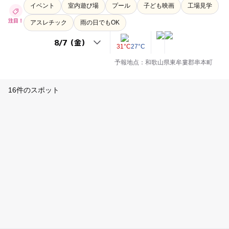
イベント
室内遊び場
プール
子ども映画
工場見学
注目！
アスレチック
雨の日でもOK
31°C
27°C
予報地点：和歌山県東牟婁郡串本町
16件のスポット