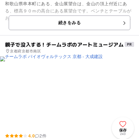
和歌山県串本町にある、金山展望台は、金山の頂上付近にあ
る、標高９０ｍの高台にある展望台です。ベンチとテーブルが
あり、串本の町並みや潮岬の台地を見ることができ、天気の良
続きをみる
い日は、遠くは那智山や太地町...
親子で没入する！チームラボのアートミュージアム
京都府京都市南区
保存
243
4.0
2件