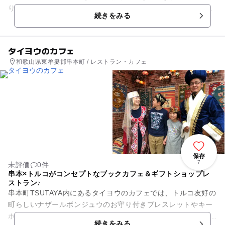
りしたドライブは気持ちがよく、爽やかな気分になりますよ。
続きをみる
らせん状の区間と直線のア...
タイヨウのカフェ
和歌山県東牟婁郡串本町 / レストラン・カフェ
保存
7
未評価
0件
串本×トルコがコンセプトなブックカフェ＆ギフトショップレ
ストラン♪
串本町TSUTAYA内にあるタイヨウのカフェでは、トルコ友好の
町らしいナザールボンジュウのお守り付きブレスレットやキー
ホルダーを作れるワークショップコーナーを常設しています♪
続きをみる