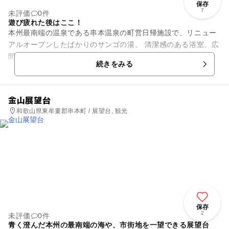
保存
7
未評価
0件
遊び疲れた後はここ！
本州最南端の温泉である串本温泉の町営日帰施設で、リニュー
アルオープンしたばかりのサンゴの湯。 清潔感のある浴室、広
間の休息室、ロビーが、ゆったりとしたくつろぎの空間をご作
続きをみる
っています。 サン・...
金山展望台
和歌山県東牟婁郡串本町 / 展望台, 観光
保存
2
未評価
0件
青く澄んだ本州の最南端の海や、市街地を一望できる展望台