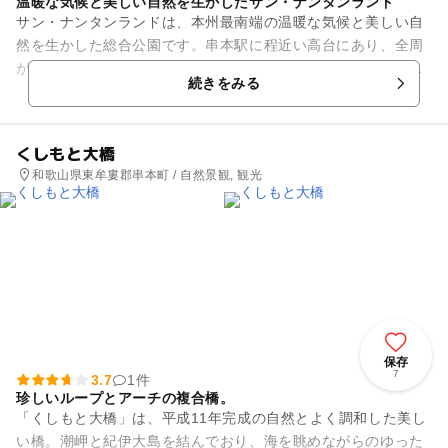
温暖な気候と美しい自然を生かしたサン・ナンタンランド
サン・ナンタンランドは、本州最南端の温暖な気候と美しい自
然を生かした総合公園です。串本駅に程近い高台にあり、全周
が開けて風通しも良好という贅沢な立地になっています。テニ
続きをみる
スコートは人工芝（砂入り）...
くしもと大橋
和歌山県東牟婁郡串本町 / 自然景観, 観光
保存
7
3.7
1件
珍しいループとアーチの複合橋。
「くしもと大橋」は、平成11年完成の自然とよく調和した美し
い橋。潮岬と紀伊大島を結んでおり、海を眺めながらのゆった