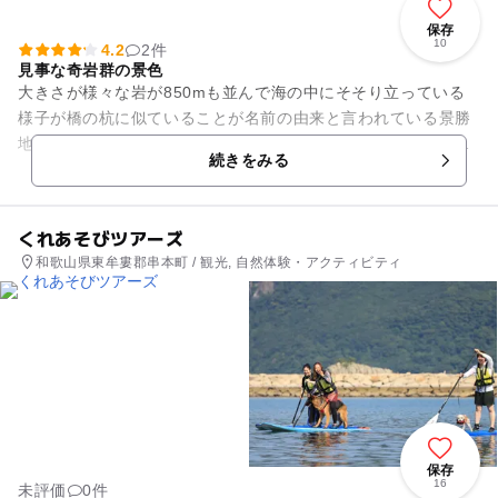
保存
10
4.2
2件
見事な奇岩群の景色
大きさが様々な岩が850mも並んで海の中にそそり立っている
様子が橋の杭に似ていることが名前の由来と言われている景勝
地です。弘法大師と天邪鬼が一晩で建てたという伝説も残って
続きをみる
います。国の手名勝天然記...
くれあそびツアーズ
和歌山県東牟婁郡串本町 / 観光, 自然体験・アクティビティ
保存
16
未評価
0件