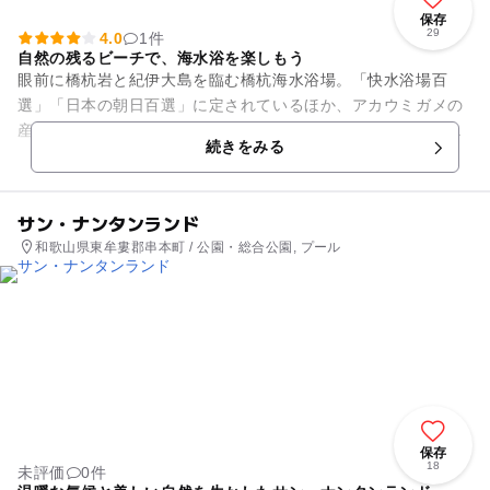
保存
29
4.0
1件
自然の残るビーチで、海水浴を楽しもう
眼前に橋杭岩と紀伊大島を臨む橋杭海水浴場。「快水浴場百
選」「日本の朝日百選」に定されているほか、アカウミガメの
産卵が確認されるなど、貴重な自然が残るビーチとしても有名
続きをみる
です。町全体で「体験観光」に...
サン・ナンタンランド
和歌山県東牟婁郡串本町 / 公園・総合公園, プール
保存
18
未評価
0件