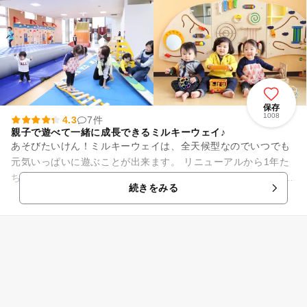
保存
1008
4.3
7件
親子で遊べて一緒に成長できるミルキーウェイ♪
あそびたいけん！ミルキーウェイは、全天候型なのでいつでも
元気いっぱいに遊ぶことが出来ます。 リニューアルから1年た
ち、さらにパワーアップしたミルキーウェイ！ 絵本の森の絵本
続きをみる
が約100冊増え、...