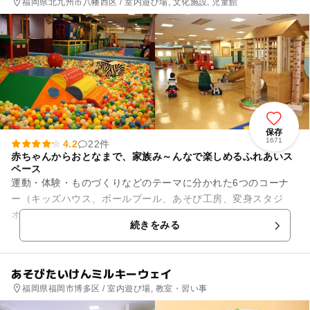
福岡県北九州市八幡西区 / 室内遊び場, 文化施設, 児童館
保存
1671
4.2
22件
赤ちゃんからおとなまで、家族み～んなで楽しめるふれあいス
ペース
運動・体験・ものづくりなどのテーマに分かれた6つのコーナ
ー（キッズハウス、ボールプール、あそび工房、変身スタジ
オ、ふしぎ探検、チャレンジスポーツ）があり、幅広い年齢の
続きをみる
子どもたちが楽しめるとともに...
あそびたいけんミルキーウェイ
福岡県福岡市博多区 / 室内遊び場, 教室・習い事