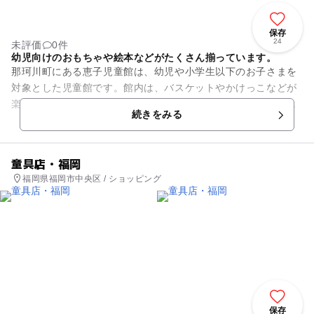
保存
24
未評価
0件
幼児向けのおもちゃや絵本などがたくさん揃っています。
那珂川町にある恵子児童館は、幼児や小学生以下のお子さまを
対象とした児童館です。館内は、バスケットやかけっこなどが
楽しめる遊戯室、宿題・飲食ができる学習室、絵本・積み木・
続きをみる
すべり台などがある図書室で...
童具店・福岡
福岡県福岡市中央区 / ショッピング
保存