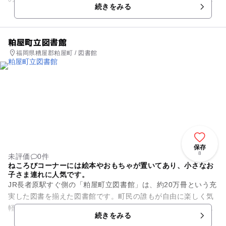
続きをみる
ーをはじめ、畳の上で読書が...
粕屋町立図書館
福岡県糟屋郡粕屋町 / 図書館
保存
8
未評価
0件
ねころびコーナーには絵本やおもちゃが置いてあり、小さなお
子さま連れに人気です。
JR長者原駅すぐ側の「粕屋町立図書館」は、約20万冊という充
実した図書を揃えた図書館です。町民の誰もが自由に楽しく気
軽に利用できる情報センターを目指しています。広々した館内
続きをみる
には、寝転がって読書が...