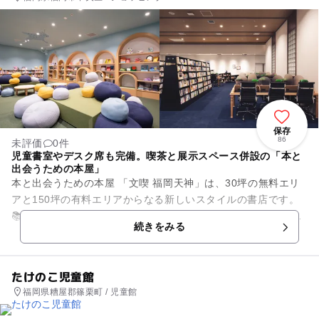
保存
86
未評価
0件
児童書室やデスク席も完備。喫茶と展示スペース併設の「本と
出会うための本屋」
本と出会うための本屋 「文喫 福岡天神」は、30坪の無料エリ
アと150坪の有料エリアからなる新しいスタイルの書店です。
📚企画展示やイベント、子ども向けワークショップなども随時
続きをみる
開催 ・2...
たけのこ児童館
福岡県糟屋郡篠栗町 / 児童館