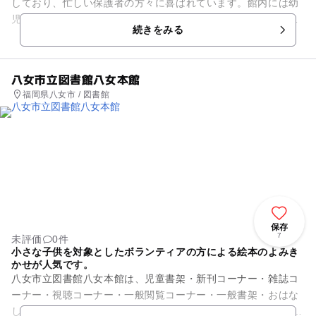
しており、忙しい保護者の方々に喜ばれています。館内には幼
児用遊具がある東のプレイルーム、バスケットや卓球が楽しめ
続きをみる
る西のプレイルーム、児童書...
八女市立図書館八女本館
福岡県八女市 / 図書館
保存
7
未評価
0件
小さな子供を対象としたボランティアの方による絵本のよみき
かせが人気です。
八女市立図書館八女本館は、児童書架・新刊コーナー・雑誌コ
ーナー・視聴コーナー・一般閲覧コーナー・一般書架・おはな
しコーナーなどで構成されています。 また、図書の貸し出しの