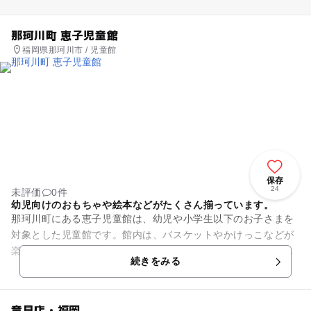
那珂川町 恵子児童館
福岡県那珂川市 / 児童館
保存
24
未評価
0件
幼児向けのおもちゃや絵本などがたくさん揃っています。
那珂川町にある恵子児童館は、幼児や小学生以下のお子さまを
対象とした児童館です。館内は、バスケットやかけっこなどが
楽しめる遊戯室、宿題・飲食ができる学習室、絵本・積み木・
続きをみる
すべり台などがある図書室で...
童具店・福岡