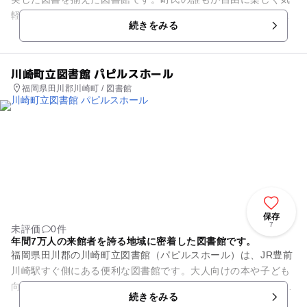
軽に利用できる情報センターを目指しています。広々した館内
続きをみる
には、寝転がって読書が...
川崎町立図書館 パピルスホール
福岡県田川郡川崎町 / 図書館
保存
7
未評価
0件
年間7万人の来館者を誇る地域に密着した図書館です。
福岡県田川郡の川崎町立図書館（パピルスホール）は、JR豊前
川崎駅すぐ側にある便利な図書館です。大人向けの本や子ども
向けの本など約60000冊の図書と充実したAV資料を揃えていま
続きをみる
す。館内は児童書や...