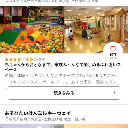
福岡県北九州市八幡西区 / 室内遊び場, 文化施設, 児童館
保存
1671
4.2
22件
赤ちゃんからおとなまで、家族み～んなで楽しめるふれあいス
ペース
運動・体験・ものづくりなどのテーマに分かれた6つのコーナ
ー（キッズハウス、ボールプール、あそび工房、変身スタジ
オ、ふしぎ探検、チャレンジスポーツ）があり、幅広い年齢の
続きをみる
子どもたちが楽しめるとともに...
あそびたいけんミルキーウェイ
福岡県福岡市博多区 / 室内遊び場, 教室・習い事