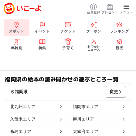
会員登録
プレゼント
メニュー
スポット
イベント
チケット
クーポン
ランキング
おでかけ
年齢別
特集
子育て
観光
ニュース
福岡県の絵本の読み聞かせの遊ぶところ一覧
変更
福岡県
北九州エリア
福岡市エリア
久留米エリア
柳川エリア
糸島エリア
太宰府エリア