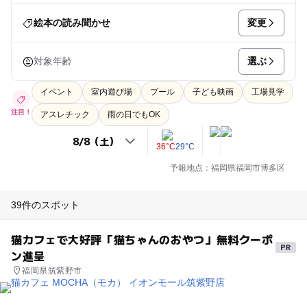
変更
絵本の読み聞かせ
選ぶ
対象年齢
イベント
室内遊び場
プール
子ども映画
工場見学
注目！
アスレチック
雨の日でもOK
36°C
29°C
予報地点：福岡県福岡市博多区
39件のスポット
猫カフェで大好評「猫ちゃんのおやつ」無料クーポ
ン進呈
福岡県筑紫野市