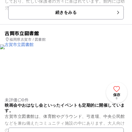
しており、忙しい保護者の方々に喜ばれています。館内には幼
児用遊具がある東のプレイルーム、バスケットや卓球が楽しめ
続きをみる
る西のプレイルーム、児童書...
古賀市立図書館
福岡県古賀市 / 図書館
保存
6
未評価
0件
映画会やおはなし会といったイベントも定期的に開催していま
す。
古賀市立図書館は、体育館やグラウンド、弓道場、中央公民館
などを兼ね備えたコミュニティ施設の中にあります。大人向け
の一般コーナーや絵本・児童書・紙芝居などがある児童コーナ