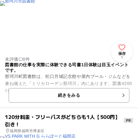
保存
5
未評価
0件
図書館の仕事を実際に体験できる司書1日体験は目玉イベント
です。
那珂川町図書館は、松口月城記念館や屋内プール・ジムなどを
兼ね備えた「ミリカローデン那珂川」内にあります。図書4200
0冊・AV資料900点を取り揃え、たくさんの地域住民に利用さ
続きをみる
れています。本は一...
120分料金・フリーパスがどちらも1人【500円】
引き！
福岡県福岡市博多区