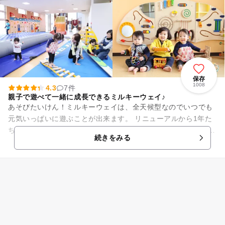
保存
1008
4.3
7件
親子で遊べて一緒に成長できるミルキーウェイ♪
あそびたいけん！ミルキーウェイは、全天候型なのでいつでも
元気いっぱいに遊ぶことが出来ます。 リニューアルから1年た
ち、さらにパワーアップしたミルキーウェイ！ 絵本の森の絵本
続きをみる
が約100冊増え、...