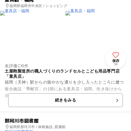
福岡県福岡市中央区 / ショッピング
保存
38
未評価
0件
土屋鞄製造所の職人づくりのランドセルとこども用品専門店
「童具店」
福岡（天神）駅からの賑やかな通りを少し入ったところに建つ
複合施設「季離宮」の1階にある童具店・福岡。吹き抜けから
差し込む光を受け、明るく広々とした店内で、職人の細やかな
続きをみる
手仕事をじっくりご覧いただ...
那珂川市図書館
福岡県那珂川市 / 体験施設, 図書館