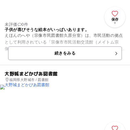
保存
9
未評価
0件
子供が喜びそうな絵本がいっぱいあります。
えほんのへや（宗像市民図書館久原分室）は、市民活動の拠点
として利用されている「宗像市市民活動交流館（メイトム宗
像）」の中にある子ども向けの小さな図書館です。 赤ちゃんか
続きをみる
ら小学校低学年を対象...
大野城まどかぴあ図書館
福岡県大野城市 / 図書館