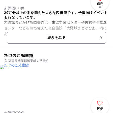
保存
11
未評価
0件
20万冊以上の本を揃えた大きな図書館です。子供向けイベント
も行なっています。
大野城まどかぴあ図書館は、生涯学習センターや男女平等推進
センターなどを兼ね備えた複合施設「大野城まどかぴあ」内に
あります。一般書や児童書など20万冊以上の本を揃えており、
続きをみる
利用者が大変多い図書館で...
たけのこ児童館
福岡県糟屋郡篠栗町 / 児童館
保存
18
未評価
0件