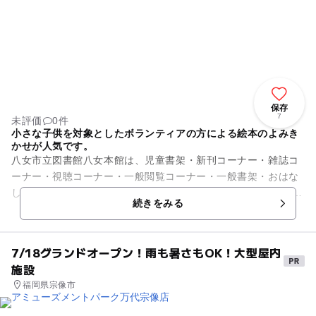
保存
7
未評価
0件
小さな子供を対象としたボランティアの方による絵本のよみき
かせが人気です。
八女市立図書館八女本館は、児童書架・新刊コーナー・雑誌コ
ーナー・視聴コーナー・一般閲覧コーナー・一般書架・おはな
しコーナーなどで構成されています。 また、図書の貸し出しの
続きをみる
他に幼児～小学校低学年...
7/18グランドオープン！雨も暑さもOK！大型屋内
施設
福岡県宗像市