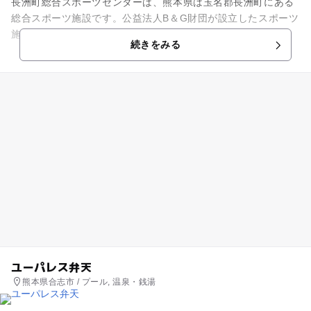
長洲町総合スポーツセンターは、熊本県は玉名郡長洲町にある
総合スポーツ施設です。公益法人B＆G財団が設立したスポーツ
施設の1つです。 グラウンド、体育館、武道場、トレーニング
続きをみる
室、弓道場、テニスコ...
ユーパレス弁天
熊本県合志市 / プール, 温泉・銭湯