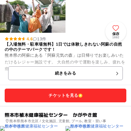
保存
1692
4.6
13件
【入場無料・駐車場無料】1日では体験しきれない阿蘇の自然
の中のテーマパークです！
熊本県の阿蘇にある「阿蘇元気の森」は日帰りでお楽しみいた
だけるレジャー施設です。 大自然の中で運動を楽しみ、疲れを
癒すことのできる健康増進パーク。お子様からシニア世代ま
続きをみる
で、各世代ごとの楽しみ方...
チケットを見る
熊本市植木健康福祉センター かがやき館
熊本県熊本市北区 / 文化施設, 児童館, プール, 教室・習い事