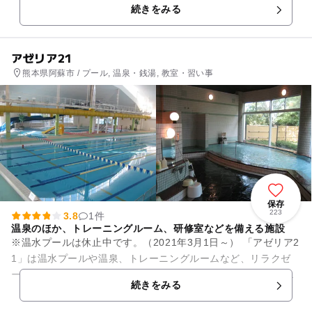
続きをみる
アゼリア21
熊本県阿蘇市 / プール, 温泉・銭湯, 教室・習い事
保存
223
3.8
1件
温泉のほか、トレーニングルーム、研修室などを備える施設
※温水プールは休止中です。（2021年3月1日～） 「アゼリア2
1」は温水プールや温泉、トレーニングルームなど、リラクゼ
ーション施設と運動設備がある、市民の健康を促進する施設。
続きをみる
阿蘇の水を使...