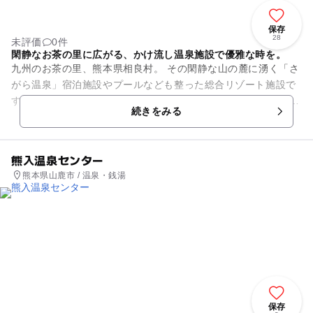
保存
28
未評価
0件
閑静なお茶の里に広がる、かけ流し温泉施設で優雅な時を。
九州のお茶の里、熊本県相良村。 その閑静な山の麓に湧く「さ
がら温泉」宿泊施設やプールなども整った総合リゾート施設で
す。プールは25mプールと子供プールがあります。 豊かな自然
続きをみる
と夜は満天の星が...
熊入温泉センター
熊本県山鹿市 / 温泉・銭湯
保存