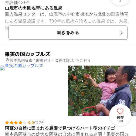
3
未評価
0件
山鹿市の田園地帯にある温泉
熊入温泉センターは、山鹿市の中心市街地から北側の田園地帯
にある温泉施設です。700年の伝統を誇るこの温泉では、大衆
浴場の他、家族風呂、大広間があり、大広間では宴会もできま
続きをみる
す（カラオケもあります）...
果実の国カップルズ
熊本県阿蘇市 / 果物狩り・収穫体験, いちご狩り
保存
268
4.0
2件
阿蘇の自然に囲まれる農園で見つけるハート型のイチゴ
熊本県阿蘇市の雄大な阿蘇の自然に囲まれる農園「果実の国カ