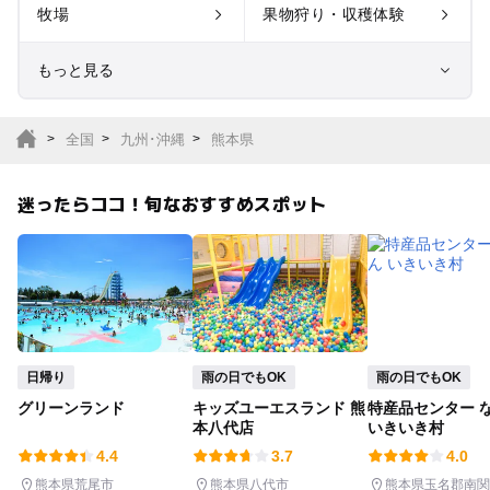
牧場
果物狩り・収穫体験
もっと見る
室内遊び場
遊園地
全国
九州･沖縄
熊本県
テーマパーク
動物園
迷ったらココ！旬なおすすめスポット
サファリパーク
植物園・フラワーパー
ク
キャンプ場
バーベキュー
釣り
自然景観
日帰り
雨の日でもOK
雨の日でもOK
グリーンランド
キッズユーエスランド 熊
特産品センター 
いちご狩り
農業体験
本八代店
いきいき村
4.4
3.7
4.0
潮干狩り
社会見学
熊本県荒尾市
熊本県八代市
熊本県玉名郡南関