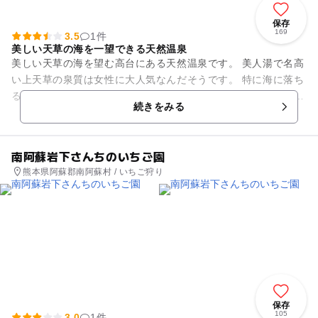
保存
169
3.5
1件
美しい天草の海を一望できる天然温泉
美しい天草の海を望む高台にある天然温泉です。 美人湯で名高
い上天草の泉質は女性に大人気なんだそうです。 特に海に落ち
る夕日を見ながらの温泉は贅沢そのものですよ！ 海の力により
続きをみる
自己治癒力を高...
南阿蘇岩下さんちのいちご園
熊本県阿蘇郡南阿蘇村 / いちご狩り
保存
105
3.0
1件