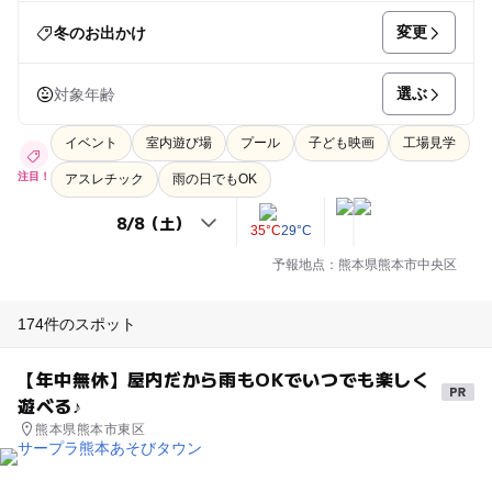
変更
冬のお出かけ
選ぶ
対象年齢
イベント
室内遊び場
プール
子ども映画
工場見学
注目！
アスレチック
雨の日でもOK
35°C
29°C
予報地点：熊本県熊本市中央区
174件のスポット
【年中無休】屋内だから雨もOKでいつでも楽しく
遊べる♪
熊本県熊本市東区