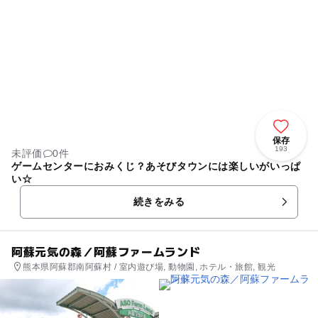
保存
193
未評価
0件
ゲームセンターにおみくじ？あそびタウンには楽しいがいっぱ
い☆
続きをみる
阿蘇元気の森／阿蘇ファームランド
熊本県阿蘇郡南阿蘇村 / 室内遊び場, 動物園, ホテル・旅館, 観光