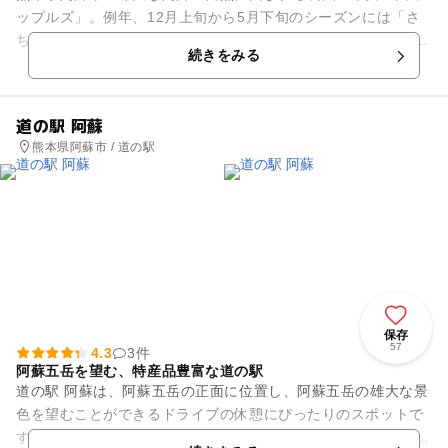
ップルズ」。例年、12月上旬から5月下旬のシーズンには「さ
ちのか」、「おいCベリー」、「かなみひめ」など6種類のがい
続きをみる
っぱいに実り、甘い香り...
道の駅 阿蘇
熊本県阿蘇市 / 道の駅
保存
57
4.3
3件
阿蘇五岳を望む、特産品豊富な道の駅
道の駅 阿蘇は、阿蘇五岳の正面に位置し、阿蘇五岳の雄大な景
色を望むことができるドライブの休憩にぴったりのスポットで
す。国道57号線沿いでJR阿蘇駅に隣接しており、アクセスも良