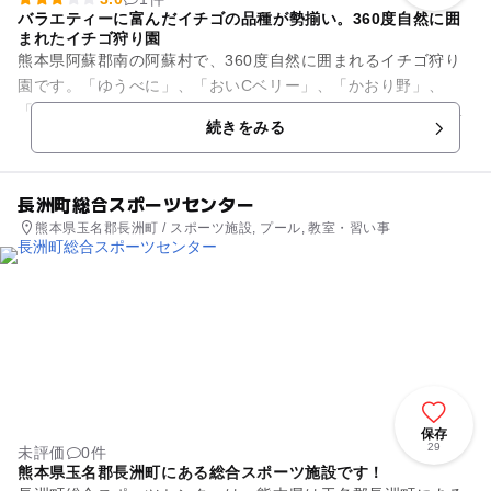
バラエティーに富んだイチゴの品種が勢揃い。360度自然に囲
まれたイチゴ狩り園
熊本県阿蘇郡南の阿蘇村で、360度自然に囲まれるイチゴ狩り
園です。「ゆうべに」、「おいCベリー」、「かおり野」、
「よつ星」、「ベリーポップすず」、「恋みのり」、そして本
続きをみる
数限定で「星うらら」、「桃...
長洲町総合スポーツセンター
熊本県玉名郡長洲町 / スポーツ施設, プール, 教室・習い事
保存
29
未評価
0件
熊本県玉名郡長洲町にある総合スポーツ施設です！