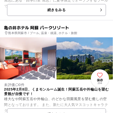
旭志にある「四季の里 旭志」に夏季限定でオープンするプール
です。大きな窓があり、明るい雰囲気のプールは屋内なので雨
続きをみる
の日でも安...
亀の井ホテル 阿蘇 パークリゾート
熊本県阿蘇市 / プール, 温泉・銭湯, ホテル・旅館
保存
204
未評価
0件
2025年2月8日、くまモンルーム誕生！阿蘇五岳や外輪山を望む
景観が自慢です！
雄大なや阿蘇五岳や外輪山、のどかな田園風景を望む癒しの空
間となっております。 また、新たに大人気マスコットキャラク
ターの「くまモン」をモチーフにした客室が誕生！ 是非ご家族