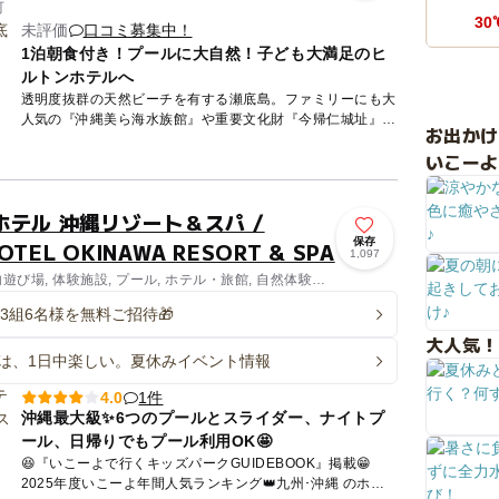
町
30
未評価
口コミ募集中！
1泊朝食付き！プールに大自然！子ども大満足のヒ
ルトンホテルへ
透明度抜群の天然ビーチを有する瀬底島。ファミリーにも大
人気の『沖縄美ら海水族館』や重要文化財『今帰仁城址』、
お出か
やんばるの自然を楽しむエコツアーなど魅力的な観光地の拠
いこーよ
点となる好立...
テル 沖縄リゾート＆スパ /
保存
OTEL OKINAWA RESORT & SPA
1,097
内遊び場, 体験施設, プール, ホテル・旅館, 自然体験・
❗3組6名様を無料ご招待🎁
大人気！
は、1日中楽しい。夏休みイベント情報
1件
4.0
沖縄最大級✨6つのプールとスライダー、ナイトプ
ール、日帰りでもプール利用OK🤩
😆『いこーよで行くキッズパークGUIDEBOOK』掲載😁
2025年度いこーよ年間人気ランキング👑九州･沖縄 のホテ