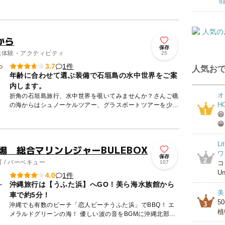
8
乾燥林など世界各地の動植物に出会えるゾーンが点在。 ま
た、お子さ...
から
保存
自然体験・アクティビティ
25
1件
3.7
人気おで
年齢に合わせて選ぶ装備で石垣島の水中世界をご案
内します。
オ
折角の石垣島旅行、水中世界を覗いてみませんか？さんご礁
H
の海からはシュノーケルツアー、グラスボートツアーを少人
1
数(4名様)で開催しております。 シュノーケリングはお子様

の...
😁
L
場 総合マリンレジャーBULEBOX
ワ
保存
2
 / バーベキュー
107
コ
Un
1件
4.0
沖縄旅行は【うふた浜】へGO！美ら海水族館から
美
車で約5分！
5
3
沖縄でも有数のビーチ「恋人ビーチうふた浜」でBBQ！ エ
植
メラルドグリーンの海！ 優しい波の音をBGMに沖縄北部
で、ビーチサイドBBQを楽しもう！ 【BBQ】 手ぶ...