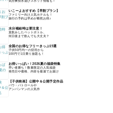
気分爽快水遊びスポット情報も！
いこーよおすすめ【早割プラン】
ファミリー向け人気ホテルも！
旅行の予約は早めが断然お得♪
水分補給時は要注意！
直飲みしたペットボトル、
何日後まで飲んでも大丈夫？
全国のお得なフリーきっぷ15選
子供50円均一の切符から
100円で1日乗り放題も！
お得いっぱい！2026夏の福袋特集
早い者勝ち！数量限定の人気福袋
発売日や価格、内容を最速でお届け
【子供映画】公開中＆公開予定作品
パウ・パトロールや
アンパンマンの人気作