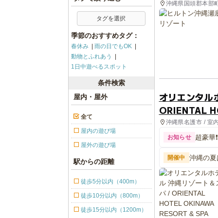
沖縄県国頭郡本部
タグを選択
季節のおすすめタグ：
春休み
雨の日でもOK
動物とふれあう
1日中遊べるスポット
条件検索
オリエンタルホ
屋内・屋外
ORIENTAL H
全て
沖縄県名護市 / 室
アクティビティ
屋内の遊び場
超豪華
お知らせ
屋外の遊び場
沖縄の夏
開催中
駅からの距離
徒歩5分以内（400m）
徒歩10分以内（800m）
徒歩15分以内（1200m）