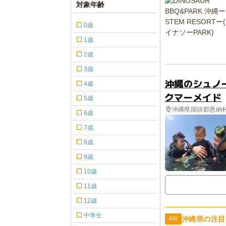
対象年齢
0歳
1歳
2歳
3歳
沖縄のシュノ
4歳
クマーメイド
5歳
沖縄県国頭郡恩納村
6歳
7歳
8歳
9歳
10歳
11歳
12歳
中学生
沖縄県の注目
PR