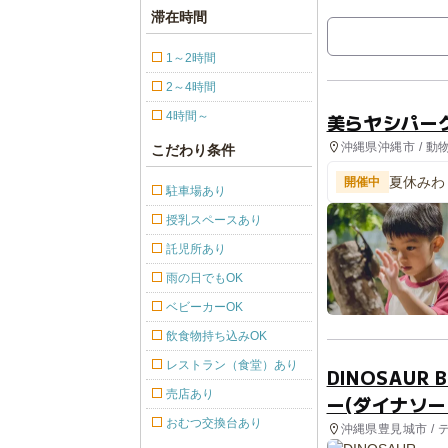
滞在時間
1～2時間
2～4時間
4時間～
美らヤシパー
沖縄県沖縄市 / 動
こだわり条件
夏休みわ
開催中
駐車場あり
授乳スペースあり
託児所あり
雨の日でもOK
ベビーカーOK
飲食物持ち込みOK
レストラン（食堂）あり
DINOSAUR 
売店あり
ー(ダイナソーP
おむつ交換台あり
沖縄県豊見城市 / 