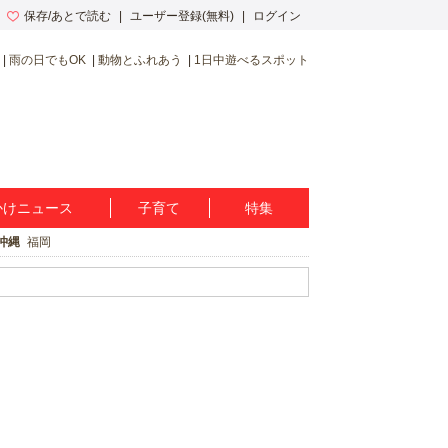
保存/あとで読む
ユーザー登録(無料)
ログイン
雨の日でもOK
動物とふれあう
1日中遊べるスポット
かけニュース
子育て
特集
沖縄
福岡