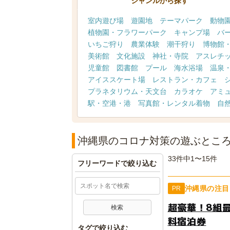
ジャンルから探す
室内遊び場
遊園地
テーマパーク
動物
植物園・フラワーパーク
キャンプ場
バ
いちご狩り
農業体験
潮干狩り
博物館
美術館
文化施設
神社・寺院
アスレチ
児童館
図書館
プール
海水浴場
温泉
アイススケート場
レストラン・カフェ
プラネタリウム・天文台
カラオケ
アミ
駅・空港・港
写真館・レンタル着物
自
沖縄県のコロナ対策の遊ぶとこ
33件中1〜15件
フリーワードで絞り込む
沖縄県の注目
PR
超豪華！8組
料宿泊券
タグで絞り込む