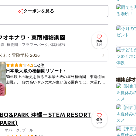
ル・旅館 施設ランキング第2位👑 「島とあそぶ 森...
クーポンを見る
クオキナワ・東南植物楽園
保存
物園, 植物園・フラワーパーク, 体験施設
214
くわく冒険学校 2026
2件
4.3
日本最大級の植物園リゾート♪
50年以上の歴史を誇る日本最大級の屋外植物園「東南植物
編集部
楽園」。 背の高いヤシの木が生い茂る園内では、木漏れ日
や風を感じながら、自然に癒やされるひとときをお過ごしい
ただけます...
BBQ&PARK 沖縄ーSTEM RESORT
保存
ARK)
922
テーマパーク, プール