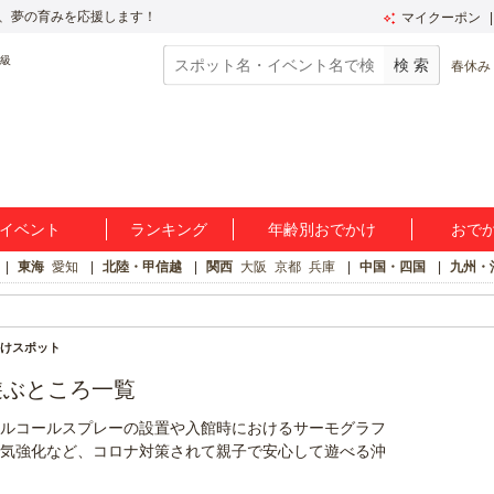
、夢の育みを応援します！
マイクーポン
春休み
イベント
ランキング
年齢別おでかけ
おで
東海
愛知
北陸・甲信越
関西
大阪
京都
兵庫
中国・四国
九州・
けスポット
遊ぶところ一覧
ルコールスプレーの設置や入館時におけるサーモグラフ
気強化など、コロナ対策されて親子で安心して遊べる沖