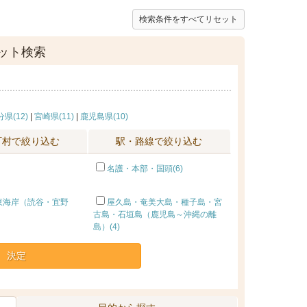
検索条件をすべてリセット
ット検索
県(12)
|
宮崎県(11)
|
鹿児島県(10)
町村で絞り込む
駅・路線で絞り込む
名護・本部・国頭(6)
東海岸（読谷・宜野
屋久島・奄美大島・種子島・宮
古島・石垣島（鹿児島～沖縄の離
島）(4)
決定