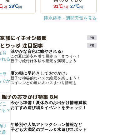
℃
29℃
31℃
27℃
[-2]
[0]
[+1]
[0]
降水確率・週間天気を見る
け家族にイチオシ情報
とりっぷ 注目記事
涼やかな音色に癒やされる♪
この夏は浴衣を着て風鈴市・まつりへ！
親子で絵付け体験や絶景を満喫しよう
夏の朝に早起きしておでかけ♪
親子で神秘的なハスの絶景を楽しもう！
スイレンとの違い＆ハスまつり情報も
 親子のおでかけ特集 8月
今から準備！夏休みのお出かけ情報満載
おすすめ遊び場＆イベントをチェック！
年齢別や人気アトラクション情報など
子ども大満足のプール＆水遊びスポット