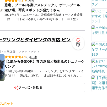
4件
3.7
恐竜、プール(冬期アスレチック)、ボールプール、
遊び場、写真スポットが盛だくさん
2021年8月 リニューアル、沖縄県豊見城市イーアス豊崎屋
上階 「1日 遊べる新しい形のBBQスポット・屋上型テーマ
パーク」 2021年9月6日より完全定員事前予約制で営業...
ーケリングとダイビングのお店 ピン
保存
336
 / 自然体験・アクティビティ
18件
4.9
【1歳から参加OK】青の洞窟と熱帯魚のシュノーケ
リング
「1歳からの青の洞窟シュノーケリング」はピンクマーメイ
ドだけ！ 「海がはじめて」「まだ顔を水につけられない」
などの小さなお子様と一緒に楽しめます♪ グーグル口コミで
NO1...
クーポンを見る
スポット