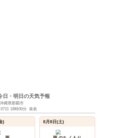
今日・明日の天気予報
沖縄県那覇市
月07日 18時00分
発表
金)
8月8日(土)
雨
雨 のち くもり