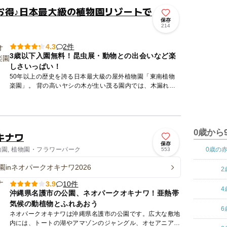
お得♪日本最大級の植物園リゾートで
保存
214
2件
4.3
3歳以下入園無料！昆虫展・動物との出会いなど楽
しさいっぱい！
50年以上の歴史を誇る日本最大級の屋外植物園「東南植物
楽園」。 背の高いヤシの木が生い茂る園内では、木漏れ日
や風を感じながら、自然に癒やされるひとときをお過ごしい
ただけます...
0歳から
キナワ
保存
物園, 植物園・フラワーパーク
0歳の
553
園inネオパークオキナワ2026
2
10件
3.9
4
沖縄県名護市の公園、ネオパークオキナワ！亜熱帯
気候の動植物とふれあおう
6
ネオパークオキナワは沖縄県名護市の公園です。広大な敷地
内には、トートの湖やアマゾンのジャングル、オセアニアの