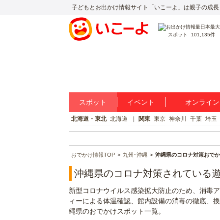
子どもとお出かけ情報サイト「いこーよ」は親子の成長
スポット
101,135件
スポット
イベント
オンライン
北海道・東北
北海道
関東
東京
神奈川
千葉
埼玉
おでかけ情報TOP
九州･沖縄
沖縄県のコロナ対策おでか
沖縄県のコロナ対策されている
新型コロナウイルス感染拡大防止のため、消毒ア
ィーによる体温確認、館内設備の消毒の徹底、換
縄県のおでかけスポット一覧。