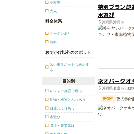
高校生
特別プランが
大人
水遊び
料金体系
沖縄県沖縄市
クーポンあり
無料
おでかけ以外のスポット
習い事スポットも表示す
る
ネオパークオ
目的別
沖縄県名護市 / 動
レジャー施設で遊ぶ
夜の動物
開催中
動物・植物とふれあう
自然とふれあう
水遊び
収穫・農業体験