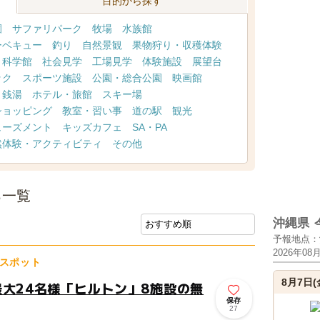
目的から探す
園
サファリパーク
牧場
水族館
ーベキュー
釣り
自然景観
果物狩り・収穫体験
・科学館
社会見学
工場見学
体験施設
展望台
ック
スポーツ施設
公園・総合公園
映画館
・銭湯
ホテル・旅館
スキー場
ショッピング
教室・習い事
道の駅
観光
ューズメント
キッズカフェ
SA・PA
然体験・アクティビティ
その他
ろ一覧
沖縄県
予報地点：
2026年08
スポット
8月7日(
最大24名様「ヒルトン」8施設の無
保存
27