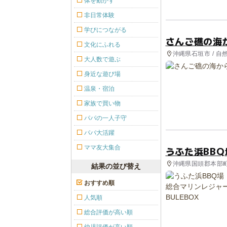
体を動かす
非日常体験
学びにつながる
さんご礁の海
文化にふれる
沖縄県石垣市 / 
大人数で遊ぶ
身近な遊び場
温泉・宿泊
家族で買い物
パパの一人子守
パパ大活躍
ママ友大集合
うふた浜BBQ
沖縄県国頭郡本部町
結果の並び替え
おすすめ順
人気順
総合評価が高い順