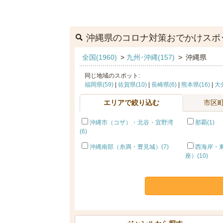
沖縄県のコロナ対策おでかけスポ
全国(1960)
>
九州･沖縄(157)
>
沖縄県
同じ地域のスポット:
福岡県(59)
|
佐賀県(10)
|
長崎県(6)
|
熊本県(16)
|
大分
エリアで絞り込む
市区
沖縄市（コザ）・北谷・宜野湾
那覇(1)
(6)
沖縄南部（糸満・豊見城）(7)
西海岸・
座）(10)