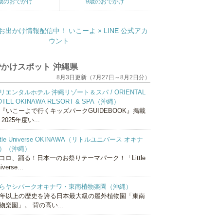
歳のおでかけ
9歳のおでかけ
かけスポット 沖縄県
8月3日更新（7月27日～8月2日分）
リエンタルホテル 沖縄リゾート＆スパ / ORIENTAL
OTEL OKINAWA RESORT & SPA（沖縄）
『いこーよで行くキッズパークGUIDEBOOK』掲載
 2025年度い...
ittle Universe OKINAWA（リトルユニバース オキナ
）（沖縄）
コロ、踊る！日本一のお祭りテーマパーク！「Little
iverse...
らヤシパークオキナワ・東南植物楽園（沖縄）
0年以上の歴史を誇る日本最大級の屋外植物園「東南
物楽園」。 背の高い...