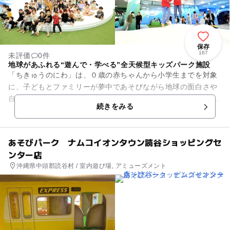
保存
167
未評価
0件
地球があふれる“遊んで・学べる”全天候型キッズパーク施設
「ちきゅうのにわ」は、０歳の赤ちゃんから小学生までを対象
に、子どもとファミリーが夢中であそびながら地球の面白さや
自然の大切さが学べるプレイグラウンドです。 「火山」「海と
続きをみる
風」「森」など自然をモ...
あそびパーク ナムコイオンタウン読谷ショッピングセ
ンター店
沖縄県中頭郡読谷村 / 室内遊び場, アミューズメント