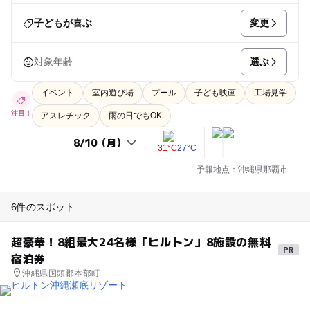
変更
子どもが喜ぶ
選ぶ
対象年齢
イベント
室内遊び場
プール
子ども映画
工場見学
注目！
アスレチック
雨の日でもOK
31°C
27°C
予報地点：沖縄県那覇市
6件のスポット
超豪華！8組最大24名様「ヒルトン」8施設の無料
宿泊券
沖縄県国頭郡本部町