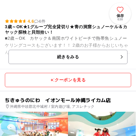
保存
638
4.6
4件
3歳～OK★1グループ完全貸切り★青の洞窟シュノーケル＆カ
ヤック探検と貝殻拾い！
■2歳～OK カヤック＆南国ホワイトビーチで熱帯魚シュノー
ケリングコースもございます！！ 2歳のお子様からおじいちゃ
んおばあちゃん、ご家族皆様で楽しめるプランです。 ※２歳以
続きをみる
下のお子様がいら...
クーポンを見る
ちきゅうのにわ イオンモール沖縄ライカム店
沖縄県中頭郡北中城村 / 室内遊び場, アスレチック