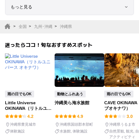
もっと見る
室内遊び場
遊園地
全国
九州･沖縄
沖縄県
テーマパーク
動物園
迷ったらココ！旬なおすすめスポット
サファリパーク
植物園・フラワーパー
ク
キャンプ場
バーベキュー
釣り
自然景観
雨の日でもOK
動物とふれあう
雨の日でもOK
Little Universe
沖縄美ら海水族館
CAVE OKINAW
いちご狩り
農業体験
OKINAWA（リトルユニ
ブオキナワ）
バース オキナワ）
4.2
4.9
3.0
潮干狩り
社会見学
沖縄県豊見城市
沖縄県国頭郡本部町
沖縄県うるま市
体験施設
水族館
体験施設
自然景観
観光
自
アクティビティ
工場見学
体験施設