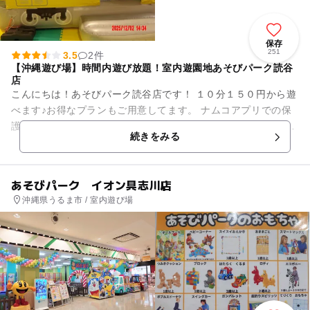
保存
251
3.5
2件
【沖縄遊び場】時間内遊び放題！室内遊園地あそびパーク読谷
店
こんにちは！あそびパーク読谷店です！ １０分１５０円から遊
べます♪お得なプランもご用意してます。 ナムコアプリでの保
護者無料クーポンはご利用いただけます♪ 読谷店限定“ナムコの
続きをみる
駄菓子屋...
あそびパーク イオン具志川店
沖縄県うるま市 / 室内遊び場