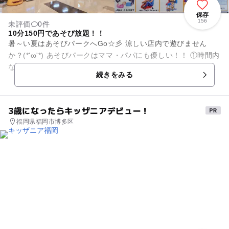
保存
156
未評価
0件
10分150円であそび放題！！
暑～い夏はあそびパークへGo☆彡 涼しい店内で遊びません
か？(*'ω'*) あそびパークはママ・パパにも優しい！！ ①時間内
なら出入り自由！ショッピングセンター内にお買い物もお気
続きをみる
軽...
3歳になったらキッザニアデビュー！
福岡県福岡市博多区