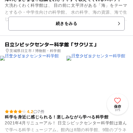
大洗わくわく科学館は、 目の前に太平洋がある「海」をテーマ
とする小・中学生向けの科学館。 水の科学、海の資源、海で生
じる現象が分かる 展示物を自分の手で動かして、不思議な現象
続きをみる
を体験でき...
日立シビックセンター科学館「サクリエ」
茨城県日立市 / 博物館・科学館
保存
375
4.2
7件
科学を身近に感じられる！楽しみながら学べる科学館
2021年4月リニューアル！ 日立シビックセンター科学館は遊ん
で学べる科学ミュージアム。館内は8階の科学館、9階のプラネ