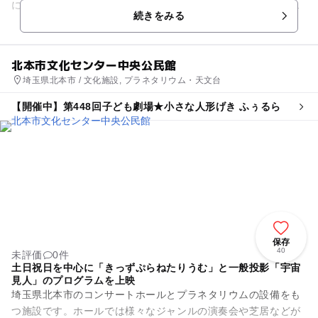
に複数の作品をローテーションで上映し、テーマや目的によっ
続きをみる
て好みの作品を選ぶこと...
北本市文化センター中央公民館
埼玉県北本市 / 文化施設, プラネタリウム・天文台
【開催中】第448回子ども劇場★小さな人形げき ふぅるら
保存
40
未評価
0件
土日祝日を中心に「きっずぷらねたりうむ」と一般投影「宇宙
見人」のプログラムを上映
埼玉県北本市のコンサートホールとプラネタリウムの設備をも
つ施設です。ホールでは様々なジャンルの演奏会や芝居などが