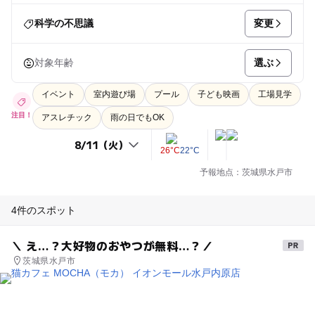
変更
科学の不思議
選ぶ
対象年齢
イベント
室内遊び場
プール
子ども映画
工場見学
注目！
アスレチック
雨の日でもOK
26°C
22°C
予報地点：茨城県水戸市
4件のスポット
＼ え…？大好物のおやつが無料…？／
茨城県水戸市