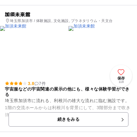
加須未来館
埼玉県加須市 / 体験施設, 文化施設, プラネタリウム・天文台
保存
118
3.8
7件
宇宙服などの宇宙関連の展示の他にも、様々な体験学習ができ
る
埼玉県加須市に流れる、利根川の雄大な流れに臨む施設です。
1階の交流ホールからは利根川を背景にして、3階部分まで吹き
抜けの大空間となっています。宇宙服などの宇宙関連の展示が
続きをみる
並ぶ中、プラネタリウム室...