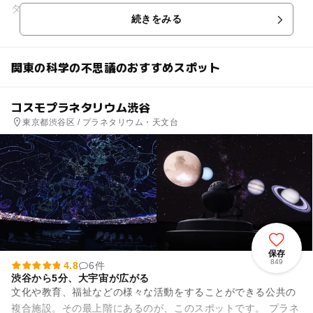
タリウム、10階の屋上に加え1階にミュージアムショップを完
続きをみる
備。 日...
関東の科学の不思議のおすすめスポット
コスモプラネタリウム渋谷
東京都渋谷区 / プラネタリウム・天文台
保存
849
4.8
6件
渋谷から5分、大宇宙が広がる
文化や教育、福祉などの様々な活動をすることができる公共の
複合施設。その最上階にあるのが、このスポットです。 プラネ