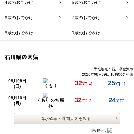
4歳のおでかけ
5歳のおでかけ
6歳のおでかけ
7歳のおでかけ
8歳のおでかけ
9歳のおでかけ
石川県の天気
予報地点：石川県金沢市
2026年08月09日 18時00分発表
08月09日
32
25
℃
[-4]
℃
[-1]
くもり
(日)
08月10日
32
24
くもり のち 晴
℃
[+2]
℃
[0]
(月)
れ
降水確率・週間天気をみる
情報提供：