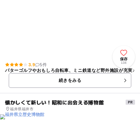
いです 1歳2人、5歳1人、大人2名の計5名で、混雑してなけれ
ば、時間無制限で1800円で遊べます。コスパ良すぎる環境で
す！ お昼は、天気が良ければ、外も芝生一面広がっているの
で、外で食べるのも気持ちよさそうです。コンビニは周辺に全
くないです。飲料自販機有
保存
134
3.9
5件
パターゴルフやおもしろ自転車、ミニ鉄道など野外施設が充実♪
続きをみる
懐かしくて新しい！昭和に出会える博物館
福井県福井市