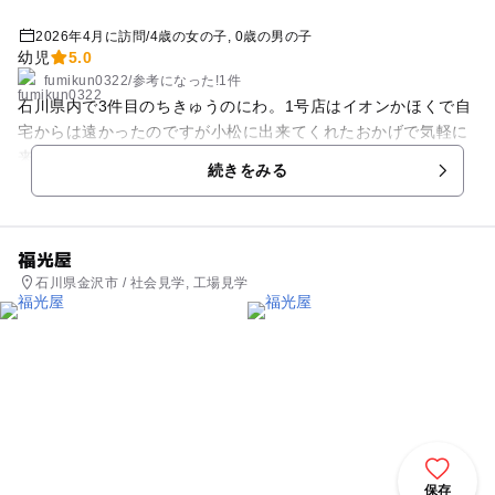
2026年4月に訪問
/
4歳の女の子
0歳の男の子
幼児
5.0
fumikun0322
/
参考に
なった!
1件
石川県内で3件目のちきゅうのにわ。1号店はイオンかほくで自
宅からは遠かったのですが小松に出来てくれたおかげで気軽に
来れて嬉しいです。 アクティビティも他の2店舗と違い三輪車
続きをみる
や風船コーナーなど子どもが楽しめるものも多いのもありがた
いです。 これからも利用を続けたいと思います。
福光屋
石川県金沢市 / 社会見学, 工場見学
保存