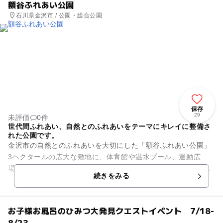
額谷ふれあい公園
石川県金沢市 / 公園・総合公園
保存
29
未評価
0件
世代間ふれあい、自然とのふれあいをテーマにキレイに整備さ
れた公園です。
金沢市の自然とのふれあいを大切にした「額谷ふれあい公園」
3ヘクタールの広大な敷地に、体育館や温水プール、運動広
場、芝生公園、すべり台、砂場、人工の小川などの施設と熱帯
続きをみる
の花や果樹を集めた「熱帯植物...
お子様お風呂のひみつ大発見クエストイベント 7/18-
8/23