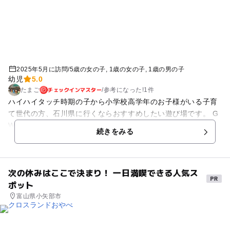
2025年5月に訪問
/
5歳の女の子
1歳の女の子
1歳の男の子
幼児
5.0
チェックインマスター
たまご
/
参考に
なった!
1件
ハイハイタッチ時期の子から小学校高学年のお子様がいる子育
て世代の方、石川県に行くならおすすめしたい遊び場です。 G
Wあたりの平日に利用したため、人がほとんどいませんでし
続きをみる
た。入場制限かかると、時間制になることもあるようです 12:3
0-15時くらいまで遊びました。 ホテルのチェックインの関係で
帰りましたが、まだ子供たちは遊びたかった様子で、1日遊べ
次の休みはここで決まり！ 一日満喫できる人気ス
る場所です。 年齢別に遊びスペースをわけてくれており、1歳
ポット
の子たちもエンドレスでずっとハイハイや、歩き回れたり、5
歳の子がおもいっきり体を動かせる環境だったので、最高でし
富山県小矢部市
た。 また、施設自体も新しいのか、綺麗で、最高でした。 駐
車場無料 最寄りは第一駐車場です 駐車場から歩いて5分くら