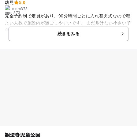
幼児
5.0
mnm373.
完全予約制で定員があり、90分時間ごとに入れ替え式なので程
よい人数で施設内が過ごしやすいです。 まだ歩けない小さい子
向けのエリアと階段や滑り台があるエリアの二つは通路を挟ん
続きをみる
でいて間にトイレがあります。 全て木で出来ていて、おもちゃ
同様にスタッフの方もあたたかみを感じます。 店舗もカフェみ
たいな見た目で、中に入ると細かな仕掛けが沢山あり妖精さん
がいろんな所に隠れているので面白いです。 おままごと、ボー
ルプール、絵本、滑り台、トンネル、楽器、知育玩具、塗り
絵、様々なおもちゃがありどれも可愛らしく子供喜んで遊んで
いました。 隠れ家の様な作りになっているので色んなところを
探検して興奮していました。 掃除も行き届いていて施設内も綺
麗に保たれていた印象です。 また行きたいー！と娘も言ってい
たのでまた訪問する予定です。
観法寺児童公園