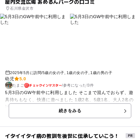
屋内交流広場 あめるんパークの口コミ
石川県金沢市
2025年5月に訪問
/
5歳の女の子
1歳の女の子
1歳の男の子
幼児
5.0
チェックインマスター
たまご
/
参考に
なった!
3件
5月3日のGW午前中に利用しました そこまで混んでおらず、遊
具待ちもなく、快適に遊べました 1歳2名、5歳1名、大人2名の
計5名で3時間遊べて200円でした。 コスパ良すぎて感動です 出
続きをみる
入り口付近で靴は下駄箱に入れ、裸足または靴下移動です。 ネ
ット遊具は裸足禁止のようなので、注意ください。 屋内遊び場
が充実しており、年齢別で遊べるように区切ってあります スタ
イタイイタイ病の教訓を後世に伝承していこう！
ッフの方も点在しているので、困った時にはすぐ声がけできる