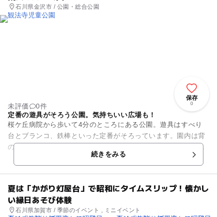
石川県金沢市 / 公園・総合公園
保存
0
未評価
0件
定番の遊具がそろう公園。気持ちいい広場も！
桜ケ丘病院から歩いて4分のところにある公園。遊具はすべり
台とブランコ、鉄棒といった定番がそろっています。園内は背
の高い樹木が少なめで、開放感たっぷり。日当たりがよく、気
続きをみる
持ちのいい空気が流れていま...
夏は「かがり灯屋台」で昭和にタイムスリップ！懐かし
い縁日あそび体験
石川県加賀市 / 季節のイベント , ミニイベント