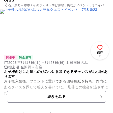
石川県野々市市 / ものづくり・学び体験 , 街なかイベント , ミニイベン
ト
保存
0
開催中
完全無料
2026年7月18日(土)～8月23日(日) 土日祝日のみ
極楽湯 金沢野々市店
お子様向けにお風呂のひみつに参加できるチャンスが1人1回あ
ります！
お子様入館後、フロントに置いてある回答用紙を持ち、館内に
あるクイズを探して答えを書いてね。 是非この機会を逃さずに
お待ちしております。 期間中は2回変更あるのでそれぞれ正解
続きをみる
して是非、お風呂マ...