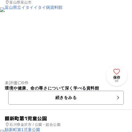
富山県富山市
のも◎ 大型ネット遊具もあり、5歳も満足の遊べるレベルです
屋根付き屋外施設？のびのび広場は全面人工芝生で気持ちがい
いです。 サッカーボールやフリスビー遊び等は、その屋外施設
で遊べます とにかく、小さい子でも動き回れるスペースになっ
ていて親としたら、安心して遊ばせられます。 駐車場無料で利
用でき、隣の施設にはプール施設もあったので、年間通して遊
べそうな場所でした。 施設内では、飲食スペースもあり、そこ
で離乳食も食べさせられます。ベビーチェア有 天気が良けれ
ば、外も芝生スペースがあるので、外ピクニックもありかと。
出入り口付近には、屋根付きの砂場スペースも有 子供の遊べる
スペースが充実しています 離乳食販売はしていないので、持参
が必要 自販機は何台もあります 金沢市の中心地にわりと近
保存
95
未評価
0件
く、石川県に行ったら、遊びたいエリアのひとつです
環境や健康、命の尊さについて深く学べる資料館
続きをみる
額新町第1児童公園
石川県金沢市 / 公園・総合公園