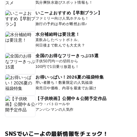
気分爽快水遊びスポット情報も！
いこーよおすすめ【早割プラン】
ファミリー向け人気ホテルも！
旅行の予約は早めが断然お得♪
水分補給時は要注意！
直飲みしたペットボトル、
何日後まで飲んでも大丈夫？
全国のお得なフリーきっぷ15選
子供50円均一の切符から
100円で1日乗り放題も！
お得いっぱい！2026夏の福袋特集
早い者勝ち！数量限定の人気福袋
発売日や価格、内容を最速でお届け
【子供映画】公開中＆公開予定作品
パウ・パトロールや
アンパンマンの人気作
SNSでいこーよの最新情報をチェック！