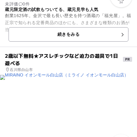
34
未評価
0件
蔵元限定酒の試飲もついてる、蔵元見学も人気
創業1625年。金沢で最も長い歴史を持つ酒蔵の「福光屋」。福
正宗で知られる定番商品のほかにも、さまざまな種類のお酒が
造り出されています。こちらでは、純米造りの日本酒をより身
続きをみる
近に感じてもらうための...
2歳以下無料★アスレチックなど迫力の遊具で1日
遊べる
石川県白山市