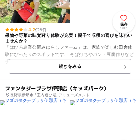
保存
1016
4.2
5件
果物や野菜の味覚狩り体験が充実！親子で収穫の喜びを味わい
ませんか？
「はびろ農業公園みはらしファーム」は、家族で楽しむ田舎体
験にぴったりのスポットです。 そば打ちやパン・豆腐作りなど
手作り体験のほか、季節の収穫体験メニューが充実。いちご、
続きをみる
アスパラガス、ブル...
ファンタジープラザ伊那店（キッズパーク）
長野県伊那市 / 室内遊び場, アミューズメント