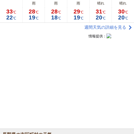
雨
雨
雨
晴れ
晴れ
33
28
28
29
31
30
℃
℃
℃
℃
℃
℃
22
19
18
19
20
20
℃
℃
℃
℃
℃
℃
週間天気の詳細を見る
情報提供：