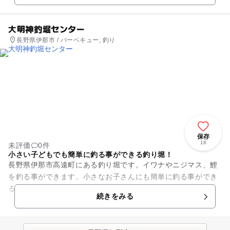
大明神釣堀センター
長野県伊那市 / バーベキュー, 釣り
保存
18
未評価
0件
小さい子どもでも簡単に釣る事ができる釣り堀！
長野県伊那市高遠町にある釣り堀です。イワナやニジマス、鯉
を釣る事ができます。小さなお子さんにも簡単に釣る事ができ
るので、子どもも十分楽しめます。川にニジマス・イワナを放
続きをみる
流して釣る渓流釣り場も予約...