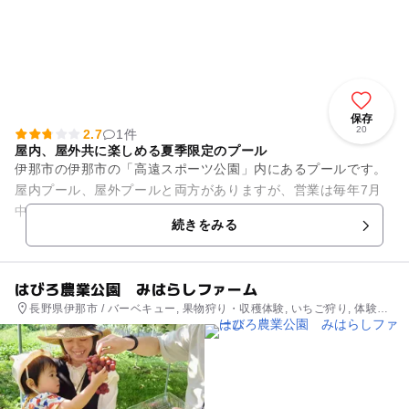
保存
20
2.7
1件
屋内、屋外共に楽しめる夏季限定のプール
伊那市の伊那市の「高遠スポーツ公園」内にあるプールです。
屋内プール、屋外プールと両方がありますが、営業は毎年7月
中旬から8月下旬までとなっているので注意が必要です。 屋内
続きをみる
には通常の競泳用プ...
はびろ農業公園 みはらしファーム
長野県伊那市 / バーベキュー, 果物狩り・収穫体験, いちご狩り, 体験施
設, 自然体験・アクティビティ