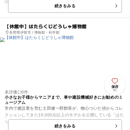
設です。 築150年の古民家を利用して、 ◆蕎麦打ち体験 ...
続きをみる
【休館中】はたらくじどうしゃ博物館
長野県伊那市 / 博物館・科学館
保存
80
未評価
0件
小さなお子様からマニアまで、車や建設機械好きにお勧めのミ
ュージアム
市内で建設業を営む土田健一郎館長が、物心ついた頃からコレ
クションしてきた10,000点以上のモデルを公開している「はた
らくじどうしゃ博物館」。ショベルカーやブルドーザーなど建
続きをみる
設機械のミニカーやカ...