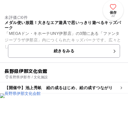
保存
22
未評価
0件
メダル使い放題！大きなエア遊具で思いっきり遊べるキッズパ
ーク
「MEGAドン・キホーテUNY伊那店」の3階にある「ファンタ
ジープラザ伊那店」内につくられたキッズパークです。広々と
したパーク内では、おなじみのキャラクター「ドンペン」くん
続きをみる
たちがお出迎え。屋内と...
長野県伊那文化会館
長野県伊那市 / 文化施設
【開催中】池上秀畝 絵の成るはじめ、絵の成すつながり