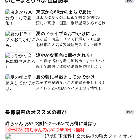
いこーよとりっぷ 注目記事
東京から90分のまちで夏旅！
真田氏ゆかりの上田市で観光を満喫♪
涼しい高原・国宝・別所温泉をめぐる旅
夏のドライブ＆おでかけにも♪
八ヶ岳・清里エリアで日帰り～1泊旅！
北杜市の人気＆穴場観光スポット厳選
涼やかな音色に癒やされる♪
この夏は浴衣を着て風鈴市・まつりへ！
親子で絵付け体験や絶景を満喫しよう
夏の朝に早起きしておでかけ♪
親子で神秘的なハスの絶景を楽しもう！
スイレンとの違い＆ハスまつり情報も
長野県内のオススメの遊び
猫ちゃん おやつ無料クーポンでお得に遊ぼう
猫ちゃんのおやつ550円⇒無料
クーポン
【3歳以下無料】全天候型の猫カフェ イオン