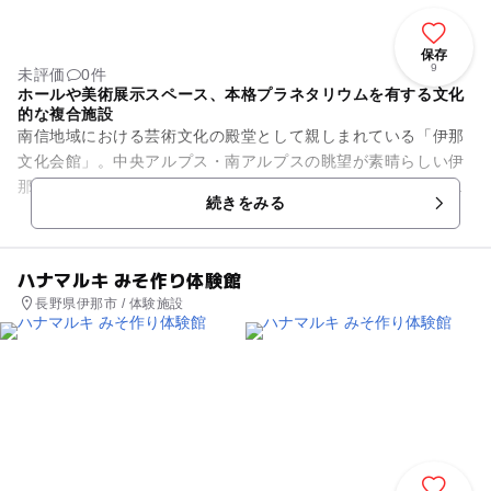
保存
9
未評価
0件
ホールや美術展示スペース、本格プラネタリウムを有する文化
的な複合施設
南信地域における芸術文化の殿堂として親しまれている「伊那
文化会館」。中央アルプス・南アルプスの眺望が素晴らしい伊
那谷の美しい高台、春日城址公園内にあり、大小舞台ホール・
続きをみる
美術展示ホール・本格プラネ...
ハナマルキ みそ作り体験館
長野県伊那市 / 体験施設