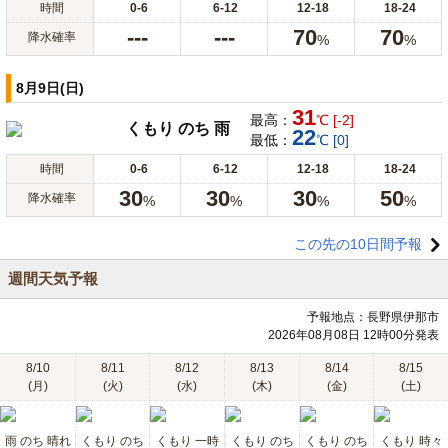
時間
0-6
6-12
12-18
18-24
---
---
70
70
降水確率
%
%
8月9日(日)
31
最高：
℃ [-2]
くもり のち 雨
22
最低：
℃ [0]
時間
0-6
6-12
12-18
18-24
30
30
30
50
降水確率
%
%
%
%
この先の10日間予報
週間天気予報
予報地点：長野県伊那市
2026年08月08日 12時00分発表
8/10
8/11
8/12
8/13
8/14
8/15
(月)
(火)
(水)
(木)
(金)
(土)
雨 のち 晴れ
くもり のち
くもり 一時
くもり のち
くもり のち
くもり 時々