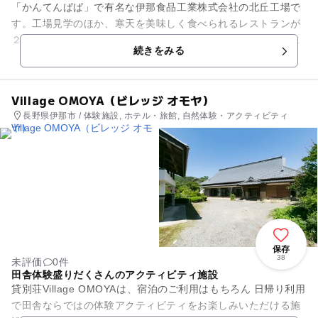
「かんてんぱぱ」で有名な伊那食品工業株式会社の北丘工場で
す。工場見学のほか、寒天を美味しく食べられるレストランが
２つあります。かんてんぱぱショップ本店ではゼリーの試食を
続きをみる
したり、２００種類以上ある...
Village OMOYA（ビレッジ オモヤ）
長野県伊那市 / 体験施設, ホテル・旅館, 自然体験・アクティビティ
保存
38
未評価
0件
田舎体験盛りだくさんのアクティビティ施設
貸別荘Village OMOYAは、宿泊のご利用はもちろん 日帰り利用
で田舎ならではの体験アクティビティをお楽しみいただける施