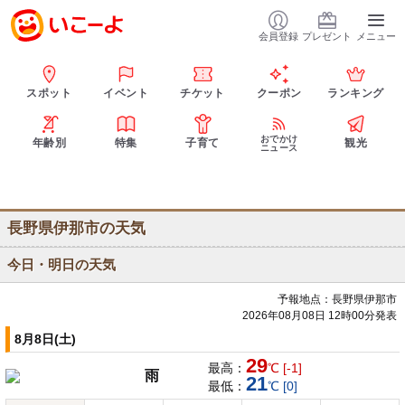
会員登録
プレゼント
メニュー
スポット
イベント
チケット
クーポン
ランキング
おでかけ
年齢別
特集
子育て
観光
ニュース
長野県伊那市の天気
今日・明日の天気
予報地点：長野県伊那市
2026年08月08日 12時00分発表
8月8日(土)
29
最高：
℃ [-1]
雨
21
最低：
℃ [0]