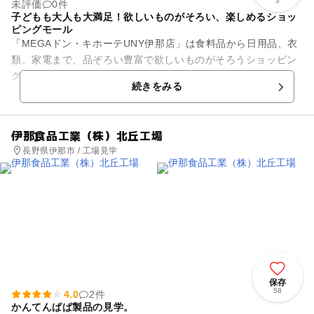
3
未評価
0件
子どもも大人も大満足！欲しいものがそろい、楽しめるショッ
ピングモール
「MEGAドン・キホーテUNY伊那店」は食料品から日用品、衣
類、家電まで、品ぞろい豊富で欲しいものがそろうショッピン
グモールです。お買い物だけでなく、バラエティー豊かな「フ
続きをみる
ードコート」、クレーン...
伊那食品工業（株）北丘工場
長野県伊那市 / 工場見学
保存
58
4.0
2件
かんてんぱぱ製品の見学。