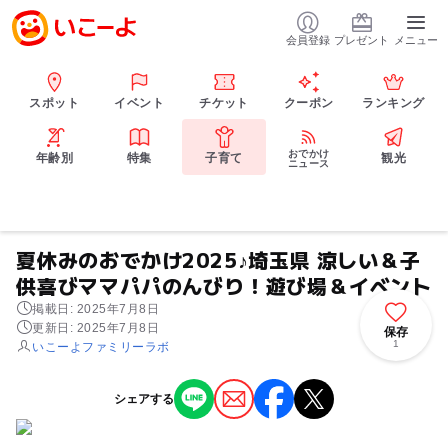
会員登録
プレゼント
メニュー
スポット
イベント
チケット
クーポン
ランキング
おでかけ
年齢別
特集
子育て
観光
ニュース
夏休みのおでかけ2025♪埼玉県 涼しい＆子
供喜びママパパのんびり！遊び場＆イベント
掲載日: 2025年7月8日
更新日: 2025年7月8日
保存
1
いこーよファミリーラボ
シェアする