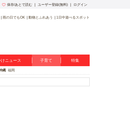
保存/あとで読む
ユーザー登録(無料)
ログイン
雨の日でもOK
動物とふれあう
1日中遊べるスポット
かけニュース
子育て
特集
沖縄
福岡