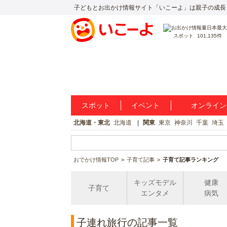
子どもとお出かけ情報サイト「いこーよ」は親子の成長
スポット
101,135件
スポット
イベント
オンライン
北海道・東北
北海道
関東
東京
神奈川
千葉
埼玉
おでかけ情報TOP
子育て記事
子育て記事ランキング
キッズモデル
健康
子育て
エンタメ
病気
子連れ旅行の記事一覧