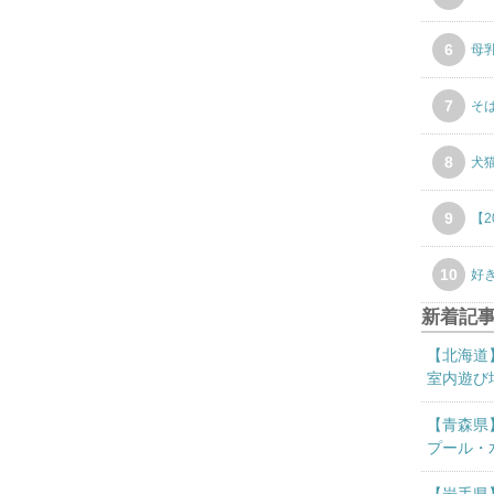
集
部
6
母
員
は
7
そ
子
鉄
（
8
犬
鉄
道
9
【
フ
ァ
10
ン
好
の
新着記
子
供
【北海道
）
室内遊び
と
…
【青森県
続
プール・
き
を