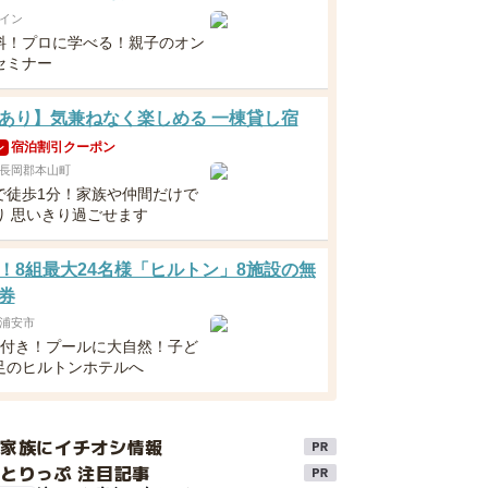
イン
料！プロに学べる！親子のオン
セミナー
あり】気兼ねなく楽しめる 一棟貸し宿
宿泊割引クーポン
ン
長岡郡本山町
で徒歩1分！家族や仲間だけで
り 思いきり過ごせます
！8組最大24名様「ヒルトン」8施設の無
券
浦安市
食付き！プールに大自然！子ど
足のヒルトンホテルへ
け家族にイチオシ情報
とりっぷ 注目記事