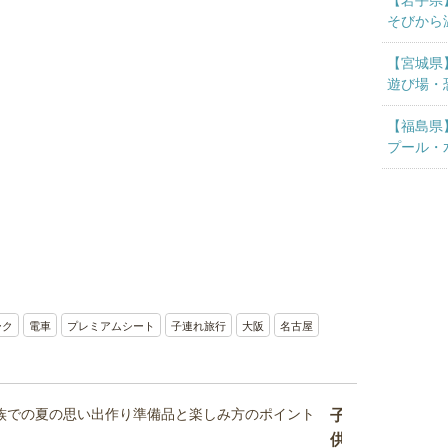
【岩手県
見
そびから
る
【宮城県
2025
遊び場・
年10
月28
【福島県
日
プール・
い
こ
ー
よ
編
集
部
ーク
電車
プレミアムシート
子連れ旅行
大阪
名古屋
子
供