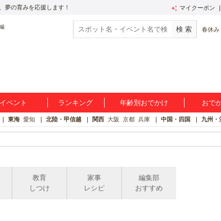
、夢の育みを応援します！
マイクーポン
春休み
イベント
ランキング
年齢別おでかけ
おで
東海
愛知
北陸・甲信越
関西
大阪
京都
兵庫
中国・四国
九州・
教育
家事
編集部
しつけ
レシピ
おすすめ