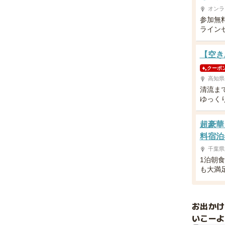
ッ
オンラ
ク
参加無
レ
ライン
ッ
ド
【空き
の
車
クーポ
高知県
体
清流ま
が
ゆっく
印
象
的
超豪華
な
料宿泊
「
千葉県
特
1泊朝
急
も大満
ひ
の
と
お出か
り
いこーよ
」