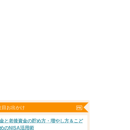
注目お出かけ
金と老後資金の貯め方・増やし方＆こど
めのNISA活用術