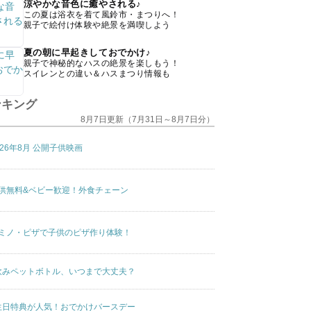
涼やかな音色に癒やされる♪
この夏は浴衣を着て風鈴市・まつりへ！
親子で絵付け体験や絶景を満喫しよう
夏の朝に早起きしておでかけ♪
親子で神秘的なハスの絶景を楽しもう！
スイレンとの違い＆ハスまつり情報も
ンキング
8月7日更新（7月31日～8月7日分）
026年8月 公開子供映画
供無料&ベビー歓迎！外食チェーン
ミノ・ピザで子供のピザ作り体験！
飲みペットボトル、いつまで大丈夫？
生日特典が人気！おでかけバースデー