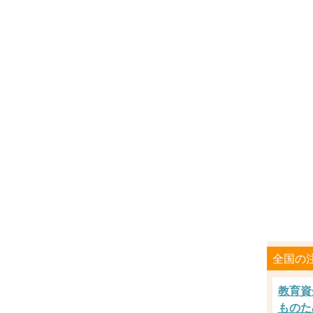
く
つ
ろ
ぎ
旅
」
み
な
さ
ん
は
、
カ
ッ
コ
い
全国の
い
メ
教育資
タ
リ
ものた