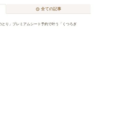
全ての記事
【
体
験
レ
ポ
】
子
供
も
感
激
！
「
特
急