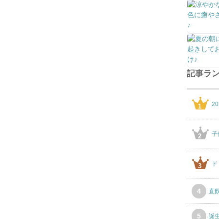
を
ご
存
知
で
す
か
記事ラ
？
2
2
0
1
2
5
子
年
2
9
月
ド
3
、
い
こ
4
直
ー
よ
5
誕
編