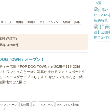
ァリパーク
遊園地
動物園
アトラクション
新機種
姫路
庫県姫路市)
保存
4290
件
OG TOWN』オープン！
ー広場『POP DOG TOWN』が2025年11月22日
プン！ ワンちゃんと一緒に写真が撮れるフォトスポットや
るスペースがオープンします！ ぜひワンちゃんと一緒
園地のご入園に...
サファリパーク
動物園
犬
ワンちゃん
わんちゃんと観光