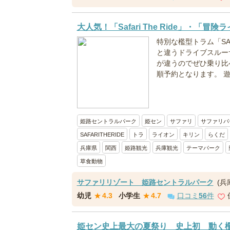
大人気！「Safari The Ride」・「冒
特別な檻型トラム「SAF
と違うドライブスルー
が違うのでぜひ乗り比
順予約となります。 遊
姫路セントラルパーク
姫セン
サファリ
サファリパ
SAFARITHERIDE
トラ
ライオン
キリン
らくだ
兵庫県
関西
姫路観光
兵庫観光
テーマパーク
草食動物
サファリリゾート 姫路セントラルパーク
(兵
幼児
★
4.3
小学生
★
4.7
口コミ
56
件
姫セン史上最大の夏祭り 史上初 動く