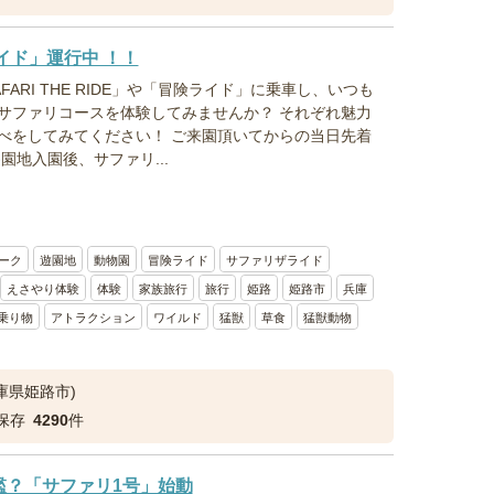
険ライド」運行中 ！！
ARI THE RIDE」や「冒険ライド」に乗車し、いつも
サファリコースを体験してみませんか？ それぞれ魅力
べをしてみてください！ ご来園頂いてからの当日先着
園地入園後、サファリ...
ーク
遊園地
動物園
冒険ライド
サファリザライド
えさやり体験
体験
家族旅行
旅行
姫路
姫路市
兵庫
乗り物
アトラクション
ワイルド
猛獣
草食
猛獣動物
庫県姫路市)
保存
4290
件
檻？「サファリ1号」始動