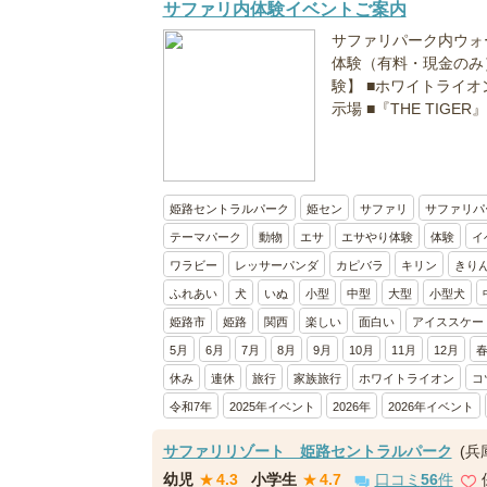
サファリ内体験イベントご案内
サファリパーク内ウォ
体験（有料・現金のみ
験】 ■ホワイトライオ
示場 ■『THE TIGER』
姫路セントラルパーク
姫セン
サファリ
サファリパ
テーマパーク
動物
エサ
エサやり体験
体験
イ
ワラビー
レッサーパンダ
カピバラ
キリン
きり
ふれあい
犬
いぬ
小型
中型
大型
小型犬
姫路市
姫路
関西
楽しい
面白い
アイススケー
5月
6月
7月
8月
9月
10月
11月
12月
休み
連休
旅行
家族旅行
ホワイトライオン
コ
令和7年
2025年イベント
2026年
2026年イベント
サファリリゾート 姫路セントラルパーク
(兵
幼児
★
4.3
小学生
★
4.7
口コミ
56
件