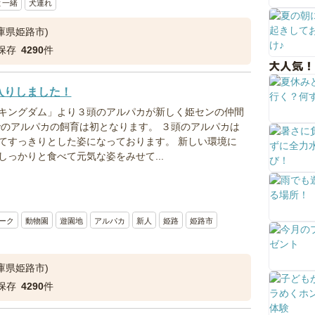
と一緒
犬連れ
庫県姫路市)
保存
4290
件
大人気！
入りしました！
キングダム」より３頭のアルパカが新しく姫センの仲間
でのアルパカの飼育は初となります。 ３頭のアルパカは
てすっきりとした姿になっております。 新しい環境に
っかりと食べて元気な姿をみせて...
ーク
動物園
遊園地
アルパカ
新人
姫路
姫路市
庫県姫路市)
保存
4290
件