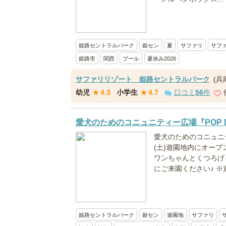
姫路セントラルパーク
姫セン
夏
サファリ
サフ
姫路市
関西
プール
夏休み2026
サファリリゾート 姫路セントラルパーク
(兵
幼児
★
4.3
小学生
★
4.7
口コミ
56
件
愛犬のためのコニュニティー広場『POP D
愛犬のためのコニュニティ
(土)遊園地内にオー
ワンちゃんとくつろげ
にご来園ください♪ ※遊
姫路セントラルパーク
姫セン
遊園地
サファリ