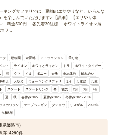
ーキングサファリでは、動物のエサやりなど、いろんな
）を楽しんでいただけます♪ 【詳細】 【エサやり体
ン 料金500円 各先着30組様 ホワイトライオン展
ホワ...
ーク
動物園
遊園地
アトラクション
乗り物
ベント
ライオン
ホワイとライオン
トラ
ホワイトタイガー
ん
熊
クマ
くま
ポニー
乗馬
乗馬体験
触れ合い
中型犬
大型犬
ウォーキングサファリ
1月
兵庫県
兵庫
ト
スケート
スケートリンク
冬
観光
2月
3月
4月
春
夏
秋
春休み2027
夏休み2026
冬休み2025-2026
ツメカワウソ
ケープペンギン
ダチョウ
リスザル
2025年
令和8年
庫県姫路市)
保存
4290
件