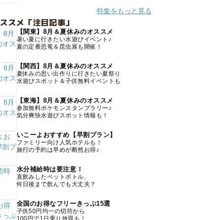
特集をもっと見る
オススメ「注目記事」
【関東】8月＆夏休みのオススメ
暑い夏に行きたい水遊びイベント♪
夏の定番恐竜＆昆虫展も開催！
【関西】8月＆夏休みのオススメ
夏休みの思い出作りに行きたい夏祭り
水遊びスポット＆子供無料イベントも
【東海】8月＆夏休みのオススメ
参加無料ポケモンスタンプラリー♪
気分爽快水遊びスポット情報も！
いこーよおすすめ【早割プラン】
ファミリー向け人気ホテルも！
旅行の予約は早めが断然お得♪
水分補給時は要注意！
直飲みしたペットボトル、
何日後まで飲んでも大丈夫？
全国のお得なフリーきっぷ15選
子供50円均一の切符から
100円で1日乗り放題も！