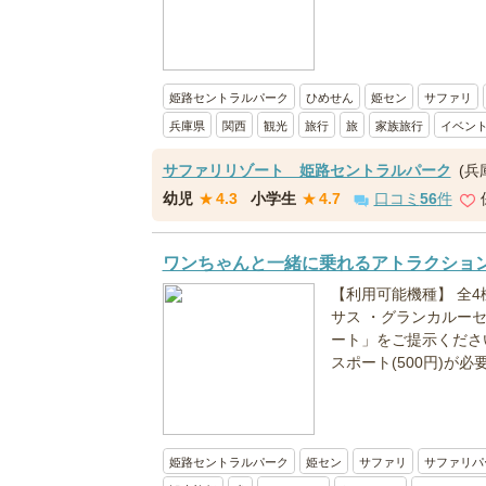
姫路セントラルパーク
ひめせん
姫セン
サファリ
兵庫県
関西
観光
旅行
旅
家族旅行
イベン
サファリリゾート 姫路セントラルパーク
(兵
幼児
★
4.3
小学生
★
4.7
口コミ
56
件
ワンちゃんと一緒に乗れるアトラクショ
【利用可能機種】 全4
サス ・グランカルー
ート」をご提示くださ
スポート(500円)が必要
姫路セントラルパーク
姫セン
サファリ
サファリパ