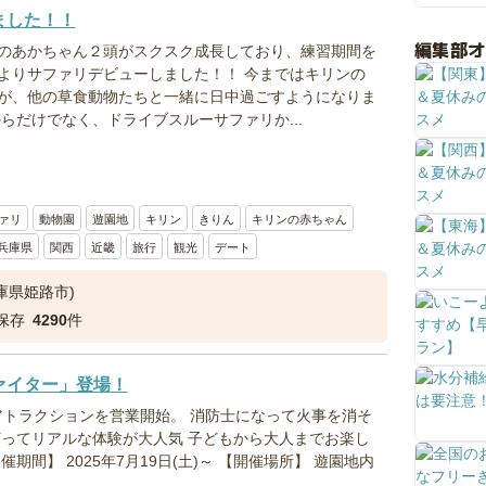
ました！！
編集部
のあかちゃん２頭がスクスク成長しており、練習期間を
よりサファリデビューしました！！ 今まではキリンの
が、他の草食動物たちと一緒に日中過ごすようになりま
らだけでなく、ドライブスルーサファリか...
ァリ
動物園
遊園地
キリン
きりん
キリンの赤ちゃん
兵庫県
関西
近畿
旅行
観光
デート
庫県姫路市)
保存
4290
件
ァイター」登場！
設アトラクションを営業開始。 消防士になって火事を消そ
打ってリアルな体験が大人気 子どもから大人までお楽し
期間】 2025年7月19日(土)～ 【開催場所】 遊園地内