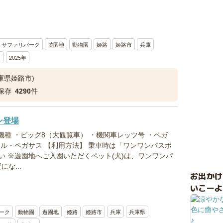
サファリパーク
遊園地
動物園
姫路
姫路市
兵庫
ト
2025年
庫県姫路市)
保存
4290
件
ン登場
機種 ・ビッグ8（大観覧車） ・機関車レッツ号 ・ペガ
セル・ペガサス 【利用方法】 乗車時は「ワンワンパスポ
い ※遊園地へご入園いただくペット(犬)は、ワンワンパ
にな...
お出か
いこーよ
ーク
動物園
遊園地
姫路
姫路市
兵庫
兵庫県