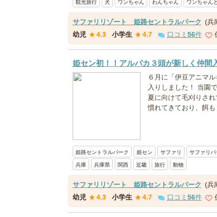
観光旅行
犬
ワンちゃん
わんちゃん
ワンちゃん
サファリリゾート 姫路セントラルパーク
(兵
幼児
★
4.3
小学生
★
4.7
口コミ
56
件
姫セン初！！アルパカ３頭が新しく仲間
６月に「伊豆アニマル
入りしました！ 当園
夏に向けて毛刈りされ
慣れてきており、餌もし
姫路セントラルパーク
姫セン
サファリ
サファリパ
兵庫
兵庫県
関西
近畿
旅行
動物
サファリリゾート 姫路セントラルパーク
(兵
幼児
★
4.3
小学生
★
4.7
口コミ
56
件