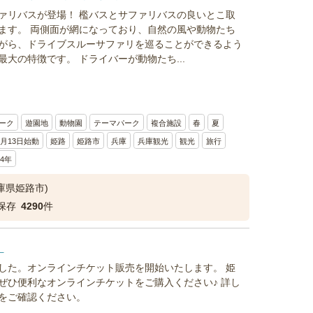
ァリバスが登場！ 檻バスとサファリバスの良いとこ取
ます。 両側面が網になっており、自然の風や動物たち
がら、ドライブスルーサファリを巡ることができるよう
大の特徴です。 ドライバーが動物たち...
ーク
遊園地
動物園
テーマパーク
複合施設
春
夏
7月13日始動
姫路
姫路市
兵庫
兵庫観光
観光
旅行
24年
庫県姫路市)
保存
4290
件
！
した。オンラインチケット販売を開始いたします。 姫
ぜひ便利なオンラインチケットをご購入ください♪ 詳し
をご確認ください。