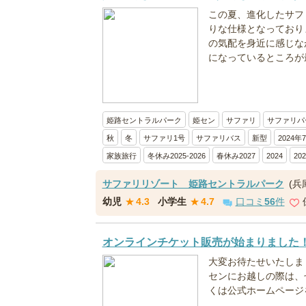
この夏、進化したサフ
りな仕様となっており
の気配を身近に感じな
になっているところが最
姫路セントラルパーク
姫セン
サファリ
サファリパ
秋
冬
サファリ1号
サファリバス
新型
2024年
家族旅行
冬休み2025-2026
春休み2027
2024
20
サファリリゾート 姫路セントラルパーク
(兵
幼児
★
4.3
小学生
★
4.7
口コミ
56
件
オンラインチケット販売が始まりました
大変お待たせいたしま
センにお越しの際は、
くは公式ホームページ