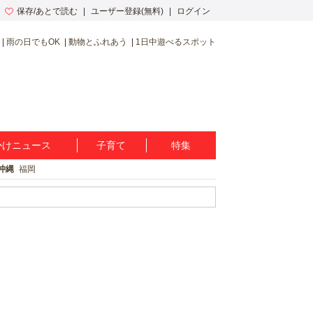
保存/あとで読む
ユーザー登録(無料)
ログイン
雨の日でもOK
動物とふれあう
1日中遊べるスポット
かけニュース
子育て
特集
沖縄
福岡