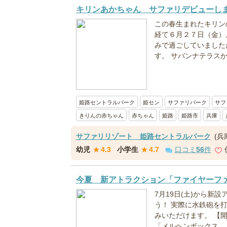
キリンあかちゃん サファリデビューし
この春生まれたキリン
経て６月２７日（金）
みで過ごしていました
す。 サバンナテラスか
姫路セントラルパーク
姫セン
サファリパーク
サフ
きりんの赤ちゃん
赤ちゃん
姫路
姫路市
兵庫
サファリリゾート 姫路セントラルパーク
(兵
幼児
★
4.3
小学生
★
4.7
口コミ
56
件
今夏 新アトラクション「ファイヤーフ
7月19日(土)から新
う！ 実際に水鉄砲を
みいただけます。 【開催
「メルヘンボックス...