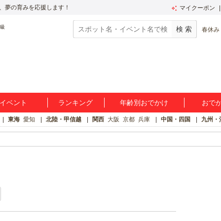
、夢の育みを応援します！
マイクーポン
春休み
イベント
ランキング
年齢別おでかけ
おで
東海
愛知
北陸・甲信越
関西
大阪
京都
兵庫
中国・四国
九州・