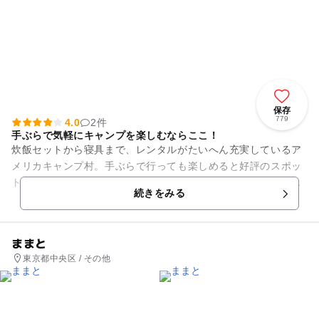
保存
779
4.0
2件
手ぶらで気軽にキャンプを楽しむならここ！
炊飯セットから寝具まで、レンタルがたいへん充実しているア
メリカキャンプ村。手ぶらで行っても楽しめると好評のスポッ
トです。宿泊施設もバラエティに富んでおり、ツリーハウスや
続きをみる
ペンションキャビンを含む全...
ままと
東京都中央区 / その他