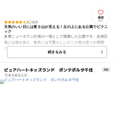
保存
427
4.8
8件
天気のいい日には富士山が見える！丘の上にある公園でピクニ
ック
多摩ニュータウン計画の一環として開園した公園です。史跡広
場には桜があり、春先には可愛らしいピンク色の花々が満開
に。バーベキューもできるので、お花見の時期やゴールデンウ
続きをみる
ィーク、夏休みには多くの人で...
ピュアハートキッズランド ポンテポルタ千住
東京都足立区