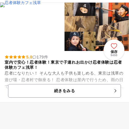
保存
9466
5.0
179件
室内で安心！忍者体験！東京で子連れお出かけ忍者体験は忍者
体験カフェ浅草！
忍者になりたい！ そんな大人も子供も楽しめる、東京は浅草の
遊び場・忍者村で御座る！ 忍者体験は屋内で行うため、雨の日
でも天気も気候も問題なし！！ 店内に、お子様も大人の方も驚
続きをみる
きの新しい...