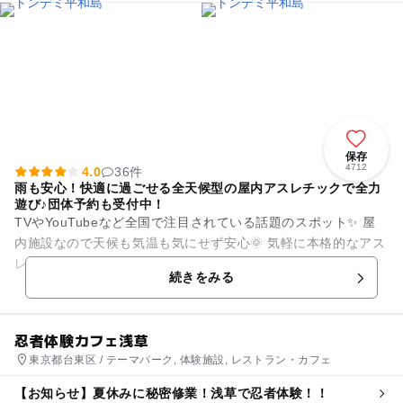
保存
4712
4.0
36件
雨も安心！快適に過ごせる全天候型の屋内アスレチックで全力
遊び♪団体予約も受付中！
TVやYouTubeなど全国で注目されている話題のスポット✨ 屋
内施設なので天候も気温も気にせず安心🌞 気軽に本格的なアス
レチック体験が楽しめます♪ ご家族でもグループでも盛り上が
続きをみる
ること間...
忍者体験カフェ浅草
東京都台東区 / テーマパーク, 体験施設, レストラン・カフェ
【お知らせ】夏休みに秘密修業！浅草で忍者体験！！