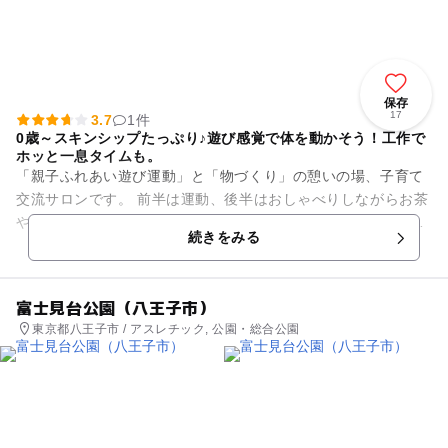
保存
17
3.7
1件
0歳～スキンシップたっぷり♪遊び感覚で体を動かそう！工作で
ホッと一息タイムも。
「親子ふれあい遊び運動」と「物づくり」の憩いの場、子育て
交流サロンです。 前半は運動、後半はおしゃべりしながらお茶
や工作でリフレッシュ。 飲食物持ち込みOKなので 「離乳食を
続きをみる
食べさせてから...
富士見台公園（八王子市）
東京都八王子市 / アスレチック, 公園・総合公園