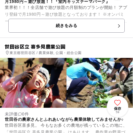
月1980円～遊び放題！！『室内キッズテーマパーク』
業界初！！！全店舗で遊び放題の月額制のプランが開始！ アプ
リ登録で月1980円～遊び放題となっております！ ※オンパミ
ード全店舗ご利用いただけます 詳しくはオフィシャルサイト
続きをみる
に...
世田谷区立 喜多見農業公園
東京都世田谷区 / 農業体験, 公園・総合公園
保存
59
未評価
0件
世田谷の農家さんとふれあいながら農業体験してみませんか♪
世田谷区喜多見。 今もなお多くの農地が残っているこの地に、
「世田谷区立 喜多見農業公園」 はあります。 農作業や野菜づ