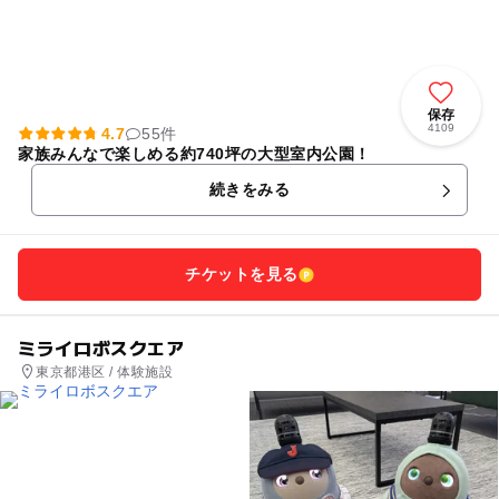
保存
4109
4.7
55件
家族みんなで楽しめる約740坪の大型室内公園！
続きをみる
チケットを見る
ミライロボスクエア
東京都港区 / 体験施設