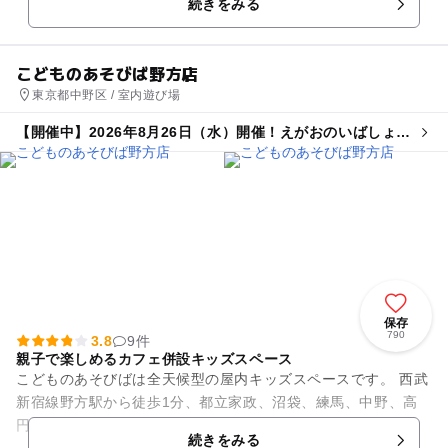
続きをみる
こどものあそびば野方店
東京都中野区 / 室内遊び場
【開催中】2026年8月26日（水）開催！えがおのいばしょ
mini
保存
790
3.8
9件
親子で楽しめるカフェ併設キッズスペース
こどものあそびばは全天候型の屋内キッズスペースです。 西武
新宿線野方駅から徒歩1分、都立家政、沼袋、練馬、中野、高
円寺からも自転車で10～15分圏内。 雨の日、雪の日、暑い
続きをみる
日、寒い日でも...