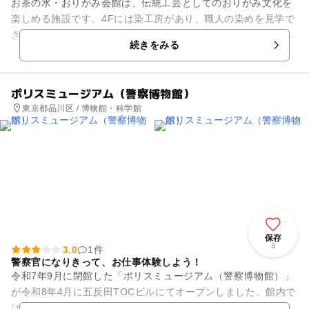
お茶の水・おりがみ会館は、伝統工芸としてのおりがみ文化を
楽しめる施設です。4Fには染工房があり、職人の染めを見学で
きます。 おりがみ・和紙工芸・和紙人形の教室があり、夏休み
続きをみる
にはお子様向けのイベ...
ポリスミュージアム（警察博物館）
東京都品川区 / 博物館・科学館
保存
3
3.0
1件
警察官になりきって、お仕事体験しよう！
令和7年9月に閉館した「ポリスミュージアム（警察博物館）」
が令和8年4月に五反田TOCビルにてオープンしました。館内で
は、日本警察の歴史が分かる資料の展示や、警視庁が日々行っ