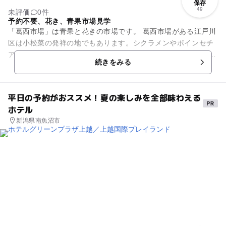
保存
49
未評価
0件
予約不要、花き、青果市場見学
「葛西市場」は青果と花きの市場です。 葛西市場がある江戸川
区は小松菜の発祥の地でもあります。シクラメンやポインセチ
アなどの鉢植えも地元の花き園芸農家から入荷します。 個人で
続きをみる
の見学は予約無しで...
平日の予約がおススメ！夏の楽しみを全部味わえる
ホテル
新潟県南魚沼市