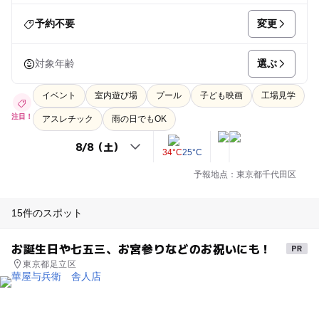
変更
予約不要
選ぶ
対象年齢
イベント
室内遊び場
プール
子ども映画
工場見学
注目！
アスレチック
雨の日でもOK
34°C
25°C
予報地点：東京都千代田区
15件のスポット
お誕生日や七五三、お宮参りなどのお祝いにも！
東京都足立区