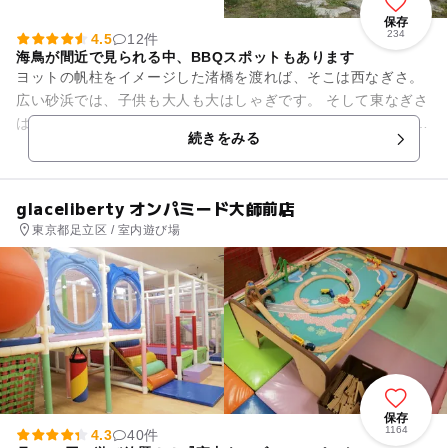
保存
234
4.5
12件
海鳥が間近で見られる中、BBQスポットもあります
ヨットの帆柱をイメージした渚橋を渡れば、そこは西なぎさ。
広い砂浜では、子供も大人も大はしゃぎです。 そして東なぎさ
は、自然の鳥や貝たちのためにつくられました。 東なぎさは、
続きをみる
住人の鳥や貝た...
glaceliberty オンパミード大師前店
東京都足立区 / 室内遊び場
保存
1164
4.3
40件