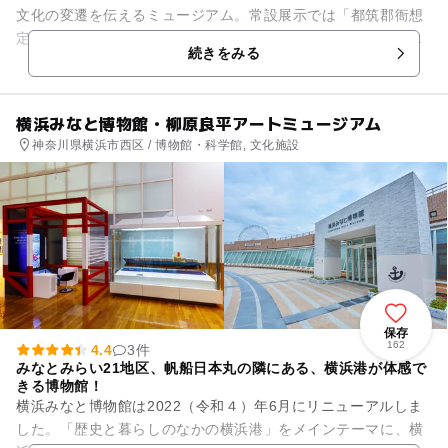
文化の変遷を伝えるミュージアム。常設展示では「都筑郡衙想
定復元模型」や「勧工場「横濱館」想定復元模型」といった展
続きをみる
示を用い、当時の横浜の様子...
横浜みなと博物館・柳原良平アートミュージアム
神奈川県横浜市西区 / 博物館・科学館, 文化施設
保存
162
4.4
3件
みなとみらい21地区、帆船日本丸の隣にある、横浜港が体感で
きる博物館！
横浜みなと博物館は2022（令和４）年6月にリニューアルしま
した。「歴史と暮らしのなかの横浜港」をメインテーマに、横