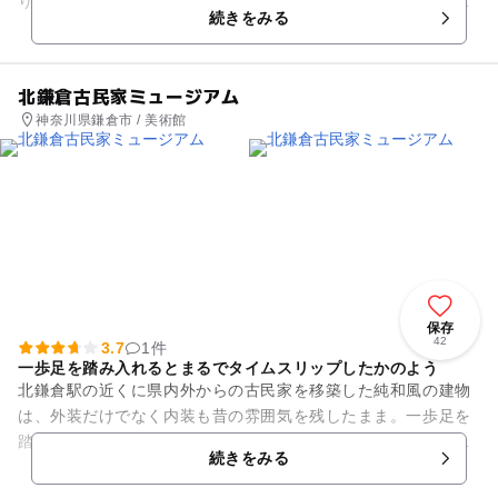
り、時期によっては「かいこ」が「まゆ」をつくっているとこ
続きをみる
ろが見られます。また、「...
北鎌倉古民家ミュージアム
神奈川県鎌倉市 / 美術館
保存
42
3.7
1件
一歩足を踏み入れるとまるでタイムスリップしたかのよう
北鎌倉駅の近くに県内外からの古民家を移築した純和風の建物
は、外装だけでなく内装も昔の雰囲気を残したまま。一歩足を
踏み入れるとまるでタイムスリップしたかのよう。古民家のぬ
続きをみる
くもりを今も感じさせてくれ...