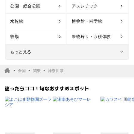
公園・総合公園
アスレチック
水族館
博物館・科学館
牧場
果物狩り・収穫体験
もっと見る
室内遊び場
遊園地
全国
関東
神奈川県
テーマパーク
動物園
迷ったらココ！旬なおすすめスポット
サファリパーク
植物園・フラワーパー
ク
キャンプ場
バーベキュー
釣り
自然景観