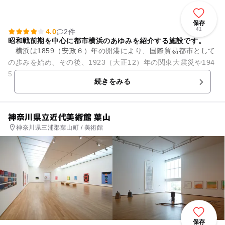
保存
41
4.0
2件
昭和戦前期を中心に都市横浜のあゆみを紹介する施設です。
横浜は1859（安政６）年の開港により、国際貿易都市として
の歩みを始め、その後、1923（大正12）年の関東大震災や194
5（昭和20）年の横浜大空襲により、大きな被害を受けながら
続きをみる
も、それらを...
神奈川県立近代美術館 葉山
神奈川県三浦郡葉山町 / 美術館
保存