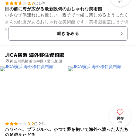
67
3.7
1件
目の前に海が広がる最新設備のおしゃれな美術館
小さな子供連れにも優しい、親子で一緒に楽しめるようにたく
さんの配慮があるおしゃれな美術館です。美術図書室には子供
のための美術に関する絵本もあります。展示室を出てすぐの散
続きをみる
策路や海岸により、寛げる空...
JICA横浜 海外移住資料館
神奈川県横浜市中区 / 文化施設
保存
36
3.2
2件
ハワイへ、ブラジルへ。かつて夢を抱いて海外へ渡った人たち
の足跡をたどる。