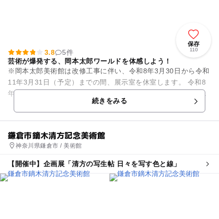
保存
110
3.8
5件
芸術が爆発する、岡本太郎ワールドを体感しよう！
※岡本太郎美術館は改修工事に伴い、令和8年3月30日から令和
11年3月31日（予定）までの間、展示室を休室します。 令和8
年度は館内無料スペースでミニ展示を行い、観覧は無料となり
続きをみる
ます。 ...
鎌倉市鏑木清方記念美術館
神奈川県鎌倉市 / 美術館
【開催中】企画展「清方の写生帖 日々を写す色と線」