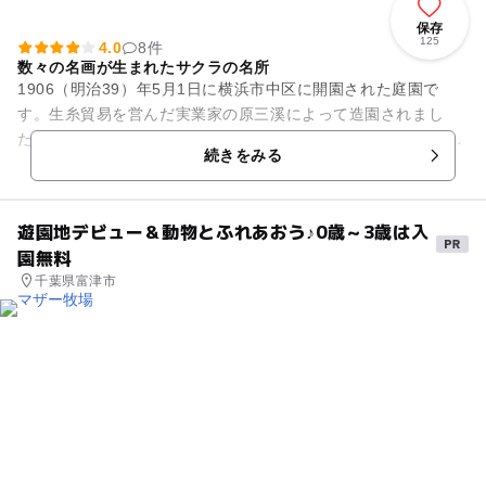
保存
125
4.0
8件
数々の名画が生まれたサクラの名所
1906（明治39）年5月1日に横浜市中区に開園された庭園で
す。生糸貿易を営んだ実業家の原三溪によって造園されまし
た。17万平方メートルを越える敷地の中には、歴史的に価値の
続きをみる
高い建造物が京都や鎌倉...
遊園地デビュー＆動物とふれあおう♪0歳～3歳は入
園無料
千葉県富津市