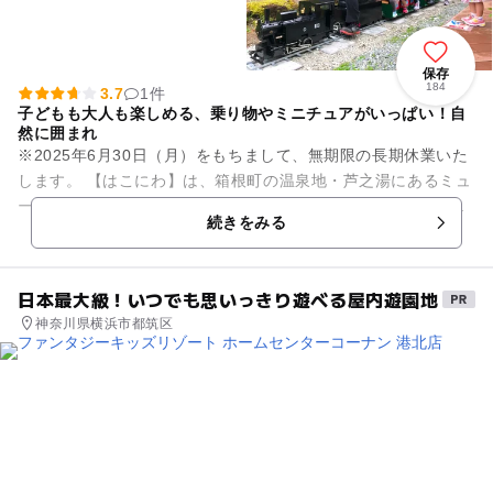
保存
184
3.7
1件
子どもも大人も楽しめる、乗り物やミニチュアがいっぱい！自
然に囲まれ
※2025年6月30日（月）をもちまして、無期限の長期休業いた
します。 【はこにわ】は、箱根町の温泉地・芦之湯にあるミュ
ージアムパーク。「子供と一緒にコドモになれる」をコンセプ
続きをみる
トに、老若男...
日本最大級！いつでも思いっきり遊べる屋内遊園地
神奈川県横浜市都筑区