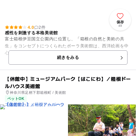
保存
49
4.0
2件
感性を刺激する本格美術館
富士箱根伊豆国立公園内に位置し、「箱根の自然と美術の共
生」をコンセプトにつくられたポーラ美術館は、西洋絵画を中
心に、日本の洋画、日本画、彫刻、東洋陶磁、ガラス工芸品、
続きをみる
化粧道具など、総点数約1万点...
【休館中】ミュージアムパーク【はこにわ】／箱根ドー
ルハウス美術館
神奈川県足柄下郡箱根町 / 美術館
ペットOK