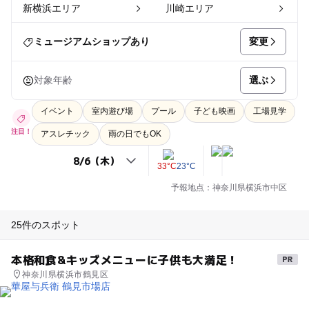
新横浜エリア
川崎エリア
変更
ミュージアムショップあり
選ぶ
対象年齢
イベント
室内遊び場
プール
子ども映画
工場見学
注目！
アスレチック
雨の日でもOK
33°C
23°C
予報地点：神奈川県横浜市中区
25件のスポット
本格和食&キッズメニューに子供も大満足！
神奈川県横浜市鶴見区