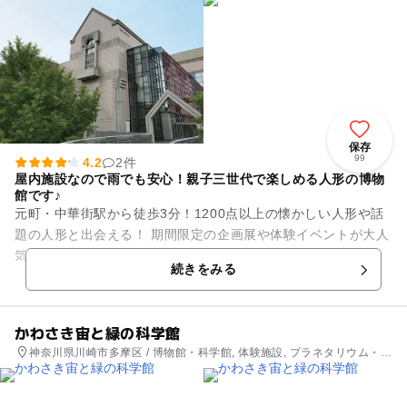
保存
99
4.2
2件
屋内施設なので雨でも安心！親子三世代で楽しめる人形の博物
館です♪
元町・中華街駅から徒歩3分！1200点以上の懐かしい人形や話
題の人形と出会える！ 期間限定の企画展や体験イベントが大人
気！世界100ヵ国以上から集まった人形たちと出会える、親子3
続きをみる
世代で楽しめる...
かわさき宙と緑の科学館
神奈川県川崎市多摩区 / 博物館・科学館, 体験施設, プラネタリウム・天
文台