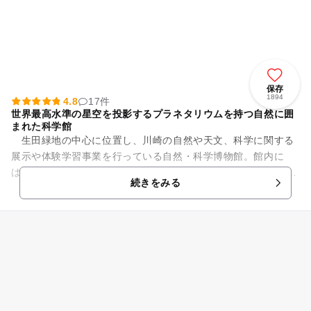
保存
1894
4.8
17件
世界最高水準の星空を投影するプラネタリウムを持つ自然に囲
まれた科学館
生田緑地の中心に位置し、川崎の自然や天文、科学に関する
展示や体験学習事業を行っている自然・科学博物館。館内に
は、1500万個の恒星を映し出す最新鋭の「MEGASTAR-Ⅲ FU
続きをみる
SION」を備え...