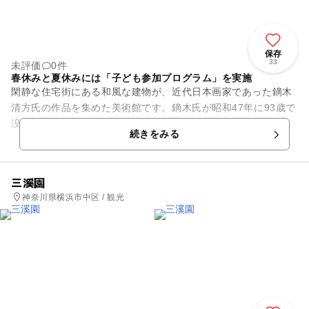
保存
33
未評価
0件
春休みと夏休みには「子ども参加プログラム」を実施
閑静な住宅街にある和風な建物が、近代日本画家であった鏑木
清方氏の作品を集めた美術館です。鏑木氏が昭和47年に93歳で
没するまで住んでいた旧居跡に建てられました。画室は当時の
続きをみる
部材を使用して再現。中...
三溪園
神奈川県横浜市中区 / 観光