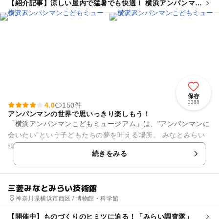
【紹介記事】涼しい屋内で猛暑でも快適！ 横浜アンパンマン
こどもミュージアムで夏イベント続々
保存
3388
4.0
150件
アンパンマンの世界で思いっきり楽しもう！
「横浜アンパンマンこどもミュージアム」は、"アンパンマンに
会いたい"という子どもたちの夢を叶える場所。 みなとみらい
線・新高島駅から徒歩3分、JR横浜駅東口から徒歩10分と、ア
続きをみる
クセスが便利！ ...
三菱みなとみらい技術館
神奈川県横浜市西区 / 博物館・科学館
【開催中】ものづくりのヒミツに迫る！「みらい調査隊」