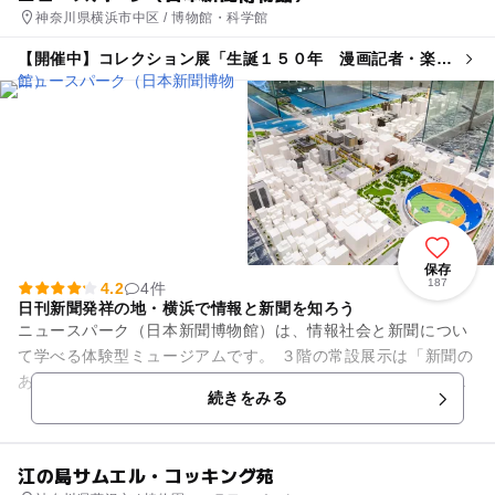
神奈川県横浜市中区 / 博物館・科学館
【開催中】コレクション展「生誕１５０年 漫画記者・楽
天」
保存
187
4.2
4件
日刊新聞発祥の地・横浜で情報と新聞を知ろう
ニュースパーク（日本新聞博物館）は、情報社会と新聞につい
て学べる体験型ミュージアムです。 ３階の常設展示は「新聞の
あゆみ」「情報社会と新聞」「新聞を知ろう」の３ゾーンで構
続きをみる
成され、新聞の歴史や情...
江の島サムエル・コッキング苑