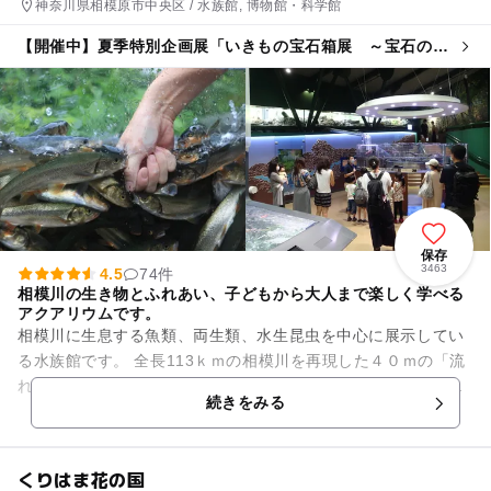
神奈川県相模原市中央区 / 水族館, 博物館・科学館
【開催中】夏季特別企画展「いきもの宝石箱展 ～宝石のよ
うないきものたち～」
保存
3463
4.5
74件
相模川の生き物とふれあい、子どもから大人まで楽しく学べる
アクアリウムです。
相模川に生息する魚類、両生類、水生昆虫を中心に展示してい
る水族館です。 全長113ｋｍの相模川を再現した４０ｍの「流
れのアクアリウム水槽」があり、その他にも水槽に直接手を入
続きをみる
れて川魚にエサやり体...
くりはま花の国