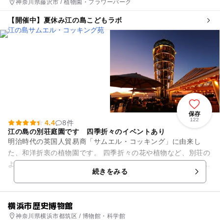
神奈川県藤沢市 / 植物園・フラワーパーク
【開催中】夏休み江の島こどもラボ
保存
122
4.4
8件
江の島の別荘庭園です 四季折々のイベントあり
明治時代の英国人貿易商「サムエル・コッキング」に由来し
た、和洋折衷の植物園です。 四季折々の花や植物など、別荘の
ような雰囲気を楽しむことができます。 苑内には、江の島のシ
続きをみる
ンボルである江の...
横浜市歴史博物館
神奈川県横浜市都筑区 / 博物館・科学館