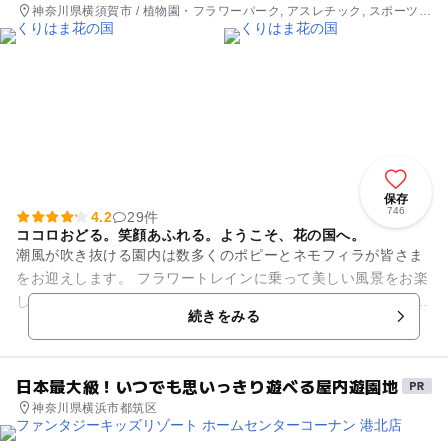
神奈川県横須賀市 / 植物園・フラワーパーク, アスレチック, スポーツ施
設, 公園・総合公園
保存
746
4.2
29件
ココロおどる。笑顔あふれる。ようこそ、花の国へ。
潮風が吹き抜ける園内は数多くのポピーとネモフィラが皆さま
をお迎えします。 フラワートレインに乗って美しい風景をお楽
しみください。 大型トランポリンやアーチェリー、エアライフ
続きをみる
ルなどのレジャー施...
日本最大級！いつでも思いっきり遊べる屋内遊園地
神奈川県横浜市都筑区