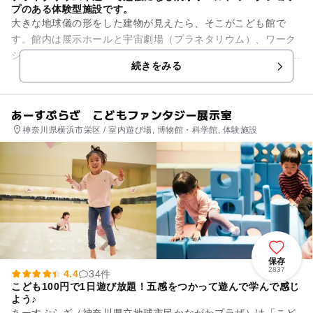
プのある体験型施設です。
大きな地球儀の形をした建物が見えたら、そこがこども館で
す。館内は展示ホールと宇宙劇場（プラネタリウム）、ワーク
ショップ室に分かれています。 地下1階展示ホールと2階円環ギ
続きをみる
ャラリー(パソコン...
あーすぷらざ こどもファンタジー展示室
神奈川県横浜市栄区 / 室内遊び場, 博物館・科学館, 体験施設
保存
2837
4.4
34件
こども100円で1日遊び放題！五感をつかって遊んで学んで感じ
よう♪
あーすぷらざ（神奈川県立地球市民かながわプラザ）は「こど