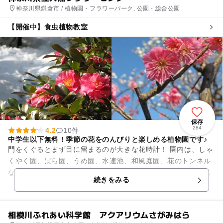
神奈川県鎌倉市 / 植物園・フラワーパーク, 公園・総合公園
【開催中】食虫植物教室
保存
284
4.2
10件
中学生以下無料！季節の花をのんびりと楽しめる植物園です♪
門をくぐるとまず目に留まるのが大きな花時計！ 園内は、しゃ
くやく園、ばら園、うめ園、水連池、和風庭園、花のトンネル
など様々なゾーンに分かれており、季節の花々が一年中楽しめ
続きをみる
ます♪ 【春の花...
相模川ふれあい科学館 アクアリウムさがみはら