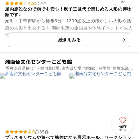
99
4.2
2件
屋内施設なので雨でも安心！親子三世代で楽しめる人形の博物
館です♪
元町・中華街駅から徒歩3分！1200点以上の懐かしい人形や話
題の人形と出会える！ 期間限定の企画展や体験イベントが大人
気！世界100ヵ国以上から集まった人形たちと出会える、親子3
続きをみる
世代で楽しめる...
湘南台文化センターこども館
神奈川県藤沢市 / 室内遊び場, 室内遊び場, 博物館・科学館, 体験施設,
プラネタリウム・天文台
保存
3137
4.9
35件
プラネタリウムや遊べて勉強になる展示ホール、ワークショッ