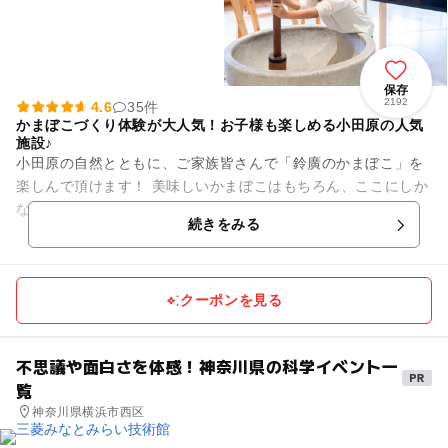
保存
2192
4.6
35件
かまぼこづくり体験が大人気！お子様も楽しめる小田原の人気
施設♪
小田原の自然とともに、ご家族皆さんで「鈴廣のかまぼこ」を
楽しんで頂けます！ 美味しいかまぼこはもちろん、ここにしか
ない体験イベントも盛りだくさん♪ 【鈴廣蒲鉾本店・鈴なり市
続きをみる
場】 板かま...
クーポンを見る
不思議や面白さを体感！神奈川県の科学イベント一
覧
神奈川県横浜市西区