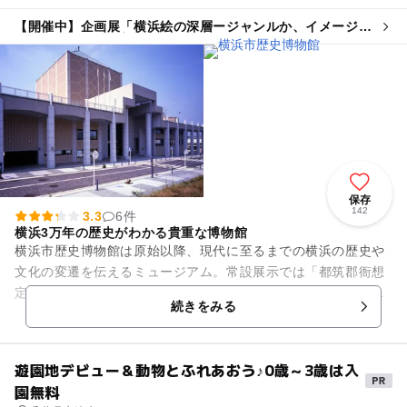
【開催中】企画展「横浜絵の深層ージャンルか、イメージ
か、それとも輸出美術か」
保存
142
3.3
6件
横浜3万年の歴史がわかる貴重な博物館
横浜市歴史博物館は原始以降、現代に至るまでの横浜の歴史や
文化の変遷を伝えるミュージアム。常設展示では「都筑郡衙想
定復元模型」や「勧工場「横濱館」想定復元模型」といった展
続きをみる
示を用い、当時の横浜の様子...
遊園地デビュー＆動物とふれあおう♪0歳～3歳は入
園無料