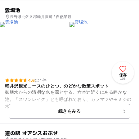
雲場池
長野県北佐久郡軽井沢町 / 自然景観
保存
108
4.6
4件
軽井沢観光コースのひとつ、のどかな散策スポット
御膳水からの清冽な水を源とする、六本辻近くにある静かな
池。「スワンレイク」とも呼ばれており、カラマツやモミジの
木々に映え、とても落ち着いた雰囲気の場所です。 水面に映る
続きをみる
木々、のどかにたたずむカ...
道の駅 オアシスおぶせ