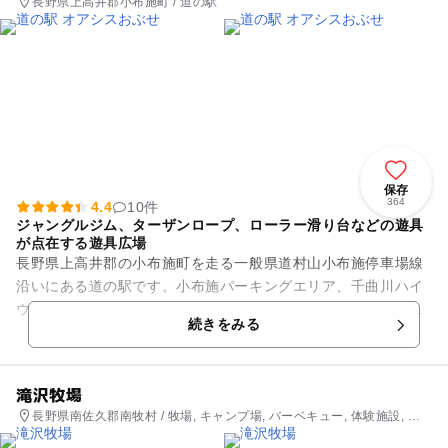
長野県上高井郡小布施町 / 道の駅
保存
364
4.4
10件
ジャングルジム、ターザンロープ、ローラー滑り台などの遊具
が点在する遊具広場
長野県上高井郡の小布施町を走る一般県道村山小布施停車場線
沿いにある道の駅です。小布施パーキングエリア、千曲川ハイ
ウェイミュージアムとともに小布施ハイウェイオアシスとし
続きをみる
て、上信越自動車道から利用す...
滝沢牧場
長野県南佐久郡南牧村 / 牧場, キャンプ場, バーベキュー, 体験施設, 自
然体験・アクティビティ