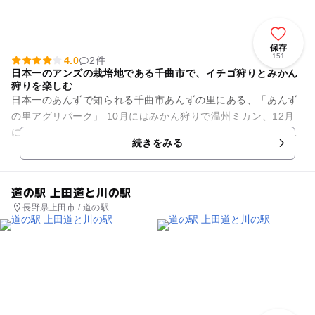
保存
151
4.0
2件
日本一のアンズの栽培地である千曲市で、イチゴ狩りとみかん
狩りを楽しむ
日本一のあんずで知られる千曲市あんずの里にある、「あんず
の里アグリパーク」 10月にはみかん狩りで温州ミカン、12月
になるといちご園がオープンし、甘くておいしい章姫が味わえ
続きをみる
ます。期間を通じて味...
道の駅 上田道と川の駅
長野県上田市 / 道の駅