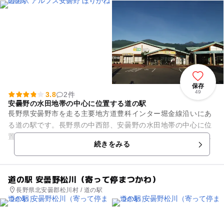
保存
49
3.8
2件
安曇野の水田地帯の中心に位置する道の駅
長野県安曇野市を走る主要地方道豊科インター堀金線沿いにあ
る道の駅です。長野県の中西部、安曇野の水田地帯の中心に位
置し、国営アルプスあづみの公園、県営烏川渓谷緑地の玄関口
続きをみる
となっています。敷地内の物...
道の駅 安曇野松川（寄って停まつかわ）
長野県北安曇郡松川村 / 道の駅