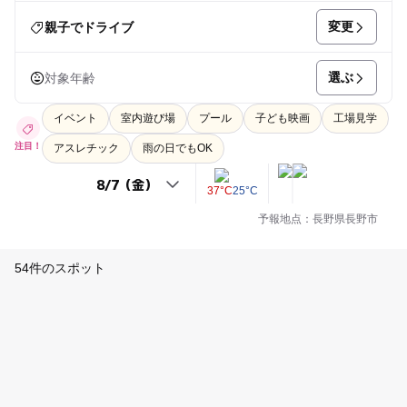
変更
親子でドライブ
選ぶ
対象年齢
イベント
室内遊び場
プール
子ども映画
工場見学
注目！
アスレチック
雨の日でもOK
37°C
25°C
予報地点：長野県長野市
54件のスポット