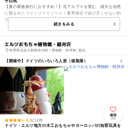
ザ白馬
【夏の家族旅行におすすめ！】北アルプスを望む、雄大な自然
に囲まれたファミリーリゾート！夏季限定で遊び尽くせない約
30種体験プログラムを用意した 「コルチナワンダーヴィレッ
続きをみる
ジ」が大人気！リゾート...
エルツおもちゃ博物館・軽井沢
長野県北佐久郡軽井沢町 / 博物館・科学館, 観光
【開催中】ドイツのいろいろ人形（後期展）
保存
286
4.3
2件
ドイツ・エルツ地方の木工おもちゃやヨーロッパの知育玩具を