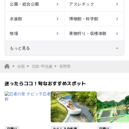
公園・総合公園
アスレチック
水族館
博物館・科学館
牧場
果物狩り・収穫体験
もっと見る
室内遊び場
遊園地
全国
北陸･甲信越
長野県
テーマパーク
動物園
迷ったらココ！旬なおすすめスポット
サファリパーク
植物園・フラワーパー
ク
キャンプ場
バーベキュー
釣り
自然景観
日帰り
おもしろ自転車
日帰り