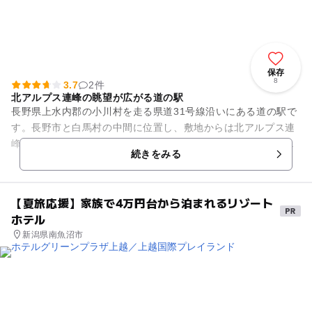
保存
8
3.7
2件
北アルプス連峰の眺望が広がる道の駅
長野県上水内郡の小川村を走る県道31号線沿いにある道の駅で
す。長野市と白馬村の中間に位置し、敷地からは北アルプス連
峰の眺望が広がります。農林産物直売施設の「さんさん市場」
続きをみる
と、「ふるさと伝統館 味...
【夏旅応援】家族で4万円台から泊まれるリゾート
ホテル
新潟県南魚沼市