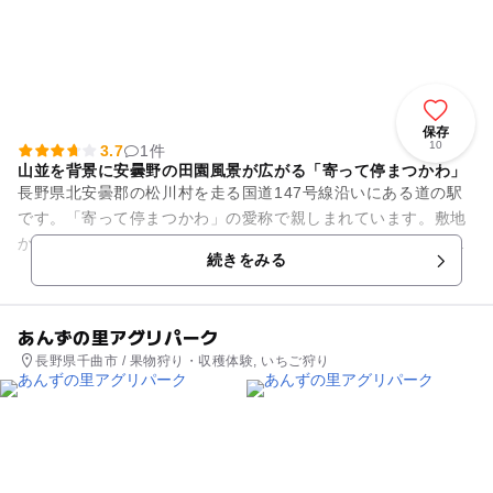
保存
10
3.7
1件
山並を背景に安曇野の田園風景が広がる「寄って停まつかわ」
長野県北安曇郡の松川村を走る国道147号線沿いにある道の駅
です。「寄って停まつかわ」の愛称で親しまれています。敷地
からは北アルプスの山並を背景に安曇野の田園風景が広がりま
続きをみる
す。 赤松林に囲ま...
あんずの里アグリパーク
長野県千曲市 / 果物狩り・収穫体験, いちご狩り