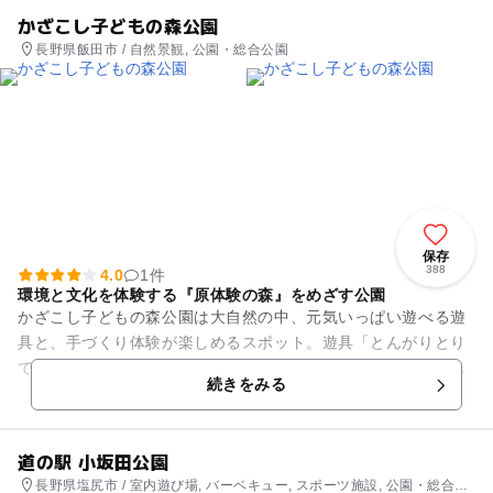
かざこし子どもの森公園
長野県飯田市 / 自然景観, 公園・総合公園
保存
388
4.0
1件
環境と文化を体験する『原体験の森』をめざす公園
かざこし子どもの森公園は大自然の中、元気いっぱい遊べる遊
具と、手づくり体験が楽しめるスポット。遊具「とんがりとり
で」から広い園内を見渡せば、遠く南アルプスを望む絶景が広
続きをみる
がります。 週末には...
道の駅 小坂田公園
長野県塩尻市 / 室内遊び場, バーベキュー, スポーツ施設, 公園・総合公