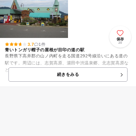
保存
20
3.7
1件
青いトンガリ帽子の屋根が目印の道の駅
長野県下高井郡の山ノ内町を走る国道292号線沿いにある道の
駅です。周辺には、志賀高原、湯田中渋温泉郷、北志賀高原な
どの観光スポットが広がります。国道沿いの青いトンガリ帽子
続きをみる
の屋根が目印となっていま...