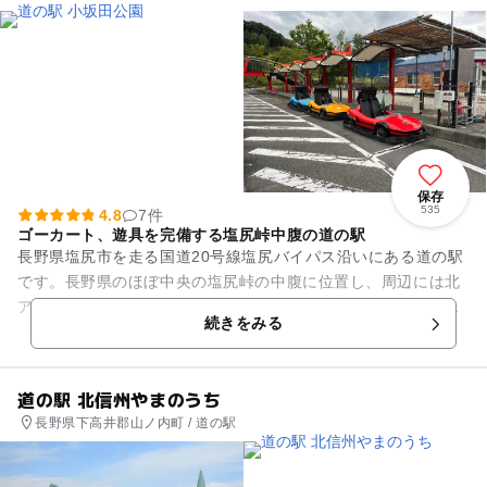
園, 道の駅
保存
535
4.8
7件
ゴーカート、遊具を完備する塩尻峠中腹の道の駅
長野県塩尻市を走る国道20号線塩尻バイパス沿いにある道の駅
です。長野県のほぼ中央の塩尻峠の中腹に位置し、周辺には北
アルプス、鉢盛連峰の眺望が広がります。敷地内には、芝生公
続きをみる
園、多目的広場、子供広場...
道の駅 北信州やまのうち
長野県下高井郡山ノ内町 / 道の駅