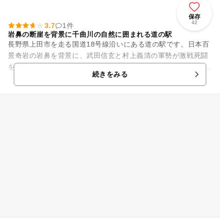
保存
42
3.7
1件
岩鼻の断崖を背景に千曲川の自然に囲まれる道の駅
長野県上田市を走る国道18号線沿いにある道の駅です。日本百
景奇岩の岩鼻を背景に、武田信玄と村上義清の軍勢が激戦死闘
を繰り広げた上田原の合戦地に隣接しています。 広々とした敷
続きをみる
地内には、半過古...