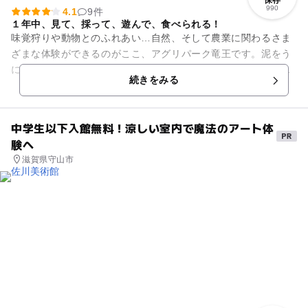
990
4.1
9件
１年中、見て、採って、遊んで、食べられる！
味覚狩りや動物とのふれあい…自然、そして農業に関わるさま
ざまな体験ができるのがここ、アグリパーク竜王です。泥をう
にゅっと踏みつけて元気に行う田植えや、稲穂を一気にざくっ
続きをみる
と刈る感触が面白い稲刈り。...
中学生以下入館無料！涼しい室内で魔法のアート体
験へ
滋賀県守山市