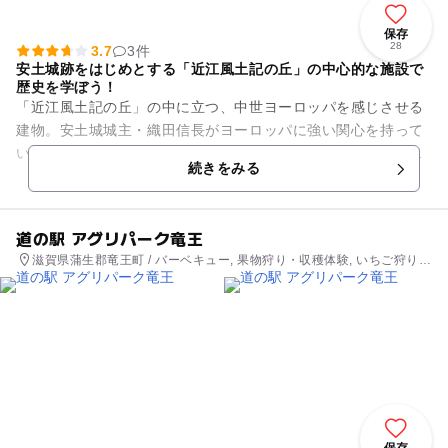
保存
28
3.7
3件
安土城跡をはじめとする「近江風土記の丘」の中心的な施設で
歴史を学ぼう！
「近江風土記の丘」の中に立つ、中世ヨーロッパを感じさせる
建物。安土城城主・織田信長がヨーロッパに強い関心を持って
いた様子を思わせます。安土城跡はもちろん、風土記の丘の各
続きをみる
史跡を紹介しながら、その時...
道の駅 アグリパーク竜王
滋賀県蒲生郡竜王町 / バーベキュー, 果物狩り・収穫体験, いちご狩り,
農業体験, 道の駅
保存