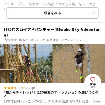
アルオープン。 展示ホール2階は「生命と自然」をテーマと
し、地球環境の学習、滋賀県、琵琶湖の自然について学べま
続きをみる
す。展示ホール3階は「...
びわこスカイアドベンチャー(Biwako Sky Adventur
e)
滋賀県守山市 / アスレチック, 自然体験・アクティビティ
保存
469
3.5
3件
4歳からチャレンジ！全25種類のアトラクションを遊びつくそ
う！
日常では味わうことのない、スリルや達成感を楽しめる、Biwa