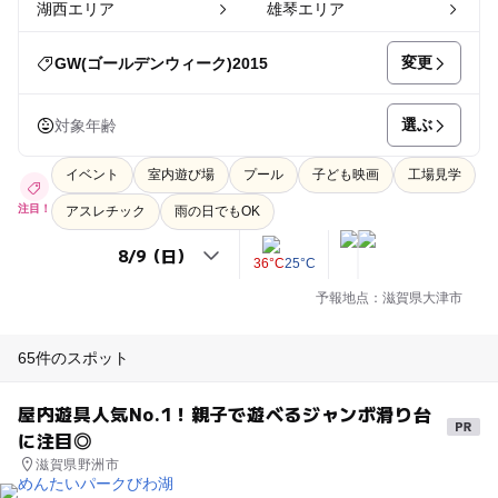
湖西エリア
雄琴エリア
変更
GW(ゴールデンウィーク)2015
選ぶ
対象年齢
イベント
室内遊び場
プール
子ども映画
工場見学
注目！
アスレチック
雨の日でもOK
36°C
25°C
予報地点：滋賀県大津市
65件のスポット
屋内遊具人気No.1！親子で遊べるジャンボ滑り台
に注目◎
滋賀県野洲市