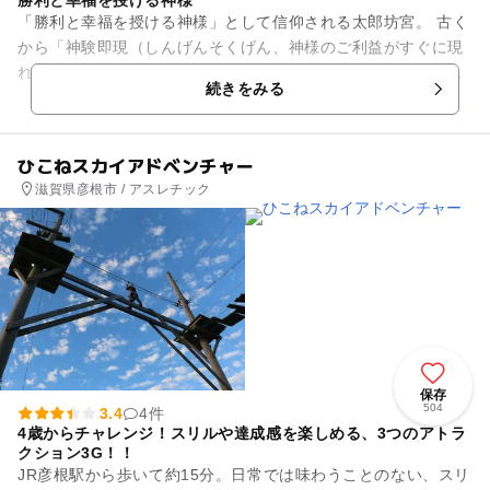
「勝利と幸福を授ける神様」として信仰される太郎坊宮。 古く
から「神験即現（しんげんそくげん、神様のご利益がすぐに現
れる）」の大神とたたえられ、聖徳太子をはじめ、伝教大師最
続きをみる
澄や源義経などの尊崇を...
ひこねスカイアドベンチャー
滋賀県彦根市 / アスレチック
保存
504
3.4
4件
4歳からチャレンジ！スリルや達成感を楽しめる、3つのアトラ
クション3G！！
JR彦根駅から歩いて約15分。日常では味わうことのない、スリ