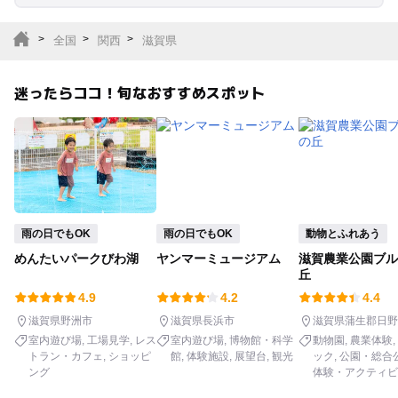
室内遊び場
遊園地
全国
関西
滋賀県
テーマパーク
動物園
迷ったらココ！旬なおすすめスポット
サファリパーク
植物園・フラワーパー
ク
キャンプ場
バーベキュー
釣り
自然景観
雨の日でもOK
雨の日でもOK
動物とふれあう
めんたいパークびわ湖
ヤンマーミュージアム
滋賀農業公園ブル
いちご狩り
農業体験
丘
4.9
4.2
4.4
潮干狩り
社会見学
滋賀県野洲市
滋賀県長浜市
滋賀県蒲生郡日野
室内遊び場
工場見学
レス
室内遊び場
博物館・科学
動物園
農業体験
トラン・カフェ
ショッピ
館
体験施設
展望台
観光
ック
公園・総合
工場見学
体験施設
ング
体験・アクティビ