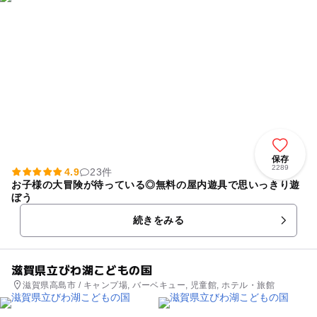
保存
2289
4.9
23件
お子様の大冒険が待っている◎無料の屋内遊具で思いっきり遊
ぼう
続きをみる
滋賀県立びわ湖こどもの国
滋賀県高島市 / キャンプ場, バーベキュー, 児童館, ホテル・旅館