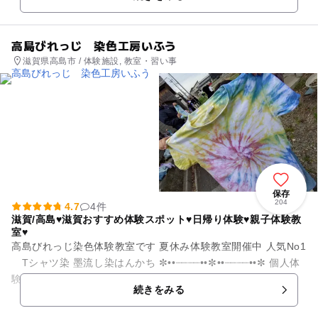
場やオフロードバギー、キャ...
高島びれっじ 染色工房いふう
滋賀県高島市 / 体験施設, 教室・習い事
保存
204
4.7
4件
滋賀/高島♥️滋賀おすすめ体験スポット♥️日帰り体験♥️親子体験教
室♥️
高島びれっじ染色体験教室です 夏休み体験教室開催中 人気No1
Tシャツ染 墨流し染はんかち ✼••┈┈┈┈••✼••┈┈┈┈••✼ 個人体
験・家族体験(3歳〜大人) ...
続きをみる