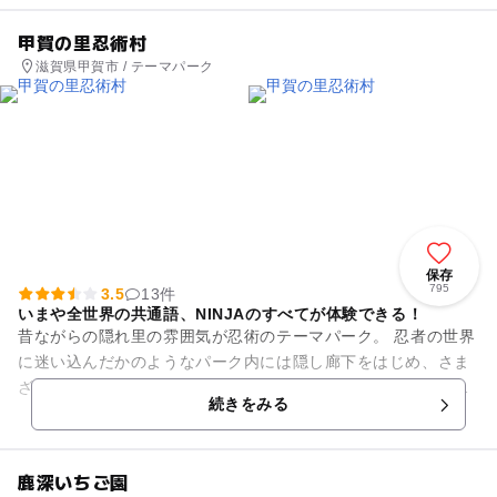
甲賀の里忍術村
滋賀県甲賀市 / テーマパーク
保存
795
3.5
13件
いまや全世界の共通語、NINJAのすべてが体験できる！
昔ながらの隠れ里の雰囲気が忍術のテーマパーク。 忍者の世界
に迷い込んだかのようなパーク内には隠し廊下をはじめ、さま
ざまな仕掛けを施した「からくり屋敷」や、本物の忍者道具が
続きをみる
たくさん並ぶ「忍者博物...
鹿深いちご園