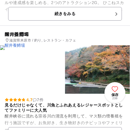
ルや達成感を楽しめる、2つのアトラクション2G。 ひこねスカ
イアドベンチャーの2Gは、4歳～の小さなお子様でもチャレン
続きをみる
ジすることがで...
醒井養鱒場
滋賀県米原市 / 釣り, レストラン・カフェ
保存
238
4.7
7件
見るだけじゃなくて、川魚とふれあえるレジャースポットとし
てファミリーに大人気
醒井峡谷に流れる宗谷川の清流を利用して、マス類の増養殖を
行う施設ですが、お魚好き、生き物好きのチビッコやファミリ
ーがそろって楽しめるレジャー施設でもあります。 養鱒場とし