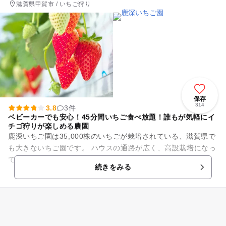
滋賀県甲賀市 / いちご狩り
保存
314
3.8
3件
ベビーカーでも安心！45分間いちご食べ放題！誰もが気軽にイ
チゴ狩りが楽しめる農園
鹿深いちご園は35,000株のいちごが栽培されている、滋賀県で
も大きないちご園です。 ハウスの通路が広く、高設栽培になっ
ているので車椅子やベビーカーでも楽しむことができ、1月か
続きをみる
ら5月のシー...