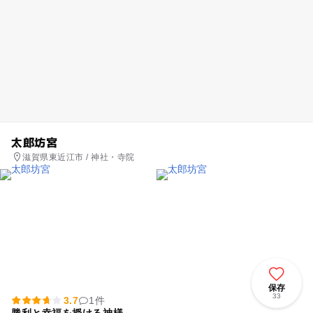
太郎坊宮
滋賀県東近江市 / 神社・寺院
保存
33
3.7
1件
勝利と幸福を授ける神様