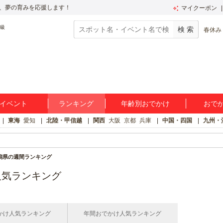
、夢の育みを応援します！
マイクーポン
春休み
イベント
ランキング
年齢別おでかけ
おで
東海
愛知
北陸・甲信越
関西
大阪
京都
兵庫
中国・四国
九州・
潟県の週間ランキング
人気ランキング
かけ人気ランキング
年間おでかけ人気ランキング