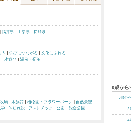
福井県
山梨県
長野県
あう
学びにつながる
文化にふれる
す
水遊び
温泉・宿泊
0歳から
0歳の
牧場
水族館
植物園・フラワーパーク
自然景観
見学
体験施設
アスレチック
公園・総合公園
2
4