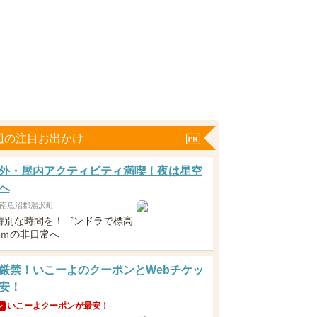
辺の注目お出かけ
外・屋内アクティビティ満喫！夜は星空
へ
南魚沼郡湯沢町
特別な時間を！ゴンドラで標高
00ｍの非日常へ
厳禁！いこーよのクーポンとWebチケッ
安！
いこーよクーポンが最安！
ン