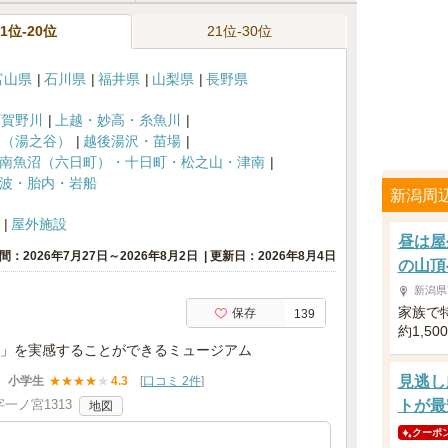
11位-20位
21位-30位
富山県
石川県
福井県
山梨県
長野県
阿賀野川
上越・妙高・糸魚川
沼（湯之谷）
越後湯沢・苗場
南魚沼（六日町）・十日町・松之山・津南
波・胎内・岩船
新潟周
屋外施設
昼は屋
間：2026年7月27日～2026年8月2日
更新日：2026年8月4日
の山頂
新潟県
家族で
保存
139
約1,5
」を実感することができるミュージアム
見逃し
小学生
★
★
★
★
★
4.3
[
口コミ 2件
]
一ノ宮1313
トが最
地図
クーポ