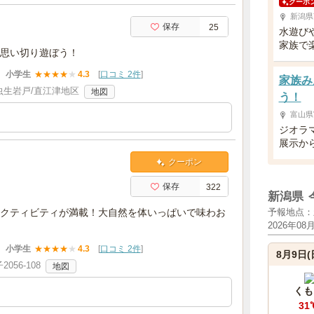
クーポ
新潟県
保存
25
水遊び
家族で
思い切り遊ぼう！
小学生
★
★
★
★
★
4.3
[
口コミ 2件
]
家族み
生岩戸/直江津地区
地図
う！
富山県
ジオラ
展示か
クーポン
保存
322
新潟県
クティビティが満載！大自然を体いっぱいで味わお
予報地点：
2026年08
小学生
★
★
★
★
★
4.3
[
口コミ 2件
]
8月9日(
56-108
地図
くも
31