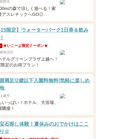
長野市
200mの森で涼しく遊べる！家
者アスレチックへGO◎
11-15限定】ウォーターパーク1日券＆飲み
！
★いこーよ限定クーポン★
ン
南魚沼市
ホテルグリーンプラザ上越へ！
0室限定のお得プラン！
員満足!2歳以下入園料無料!気軽に楽しめ
地
上越市
もいっぱい！ホテル、大浴場、
場隣接！
宝石探し体験！夏休みのおでかけはここ
り☆