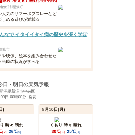
家族で使える！施設利用券が割引
ン
南魚沼郡湯沢町
や人気のサマーボブスレーなど
楽しめる遊びが満載☆
んなで イタイイタイ病の歴史を深く学ぼ
富山市
マや映像、絵本を組み合わせた
ら当時の状況が学べる
今日・明日の天気予報
新潟県新潟市中央区
月09日 00時00分
発表
日)
8月10日(月)
り 時々 晴れ
くもり 時々 晴れ
℃
26℃
30℃
25℃
[-2]
[0]
[-1]
[-1]