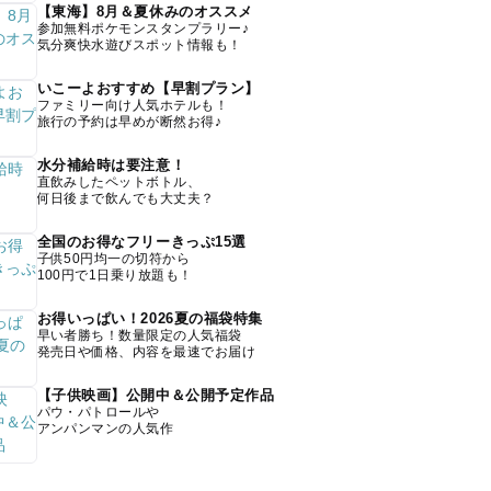
【東海】8月＆夏休みのオススメ
参加無料ポケモンスタンプラリー♪
気分爽快水遊びスポット情報も！
いこーよおすすめ【早割プラン】
ファミリー向け人気ホテルも！
旅行の予約は早めが断然お得♪
水分補給時は要注意！
直飲みしたペットボトル、
何日後まで飲んでも大丈夫？
全国のお得なフリーきっぷ15選
子供50円均一の切符から
100円で1日乗り放題も！
お得いっぱい！2026夏の福袋特集
早い者勝ち！数量限定の人気福袋
発売日や価格、内容を最速でお届け
【子供映画】公開中＆公開予定作品
パウ・パトロールや
アンパンマンの人気作