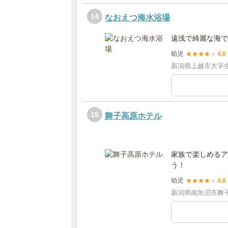
14
なおえつ海水浴場
遠浅で綺麗な海で
幼児
★
★
★
★
★
4.0
新潟県上越市大字虫
15
舞子高原ホテル
家族で楽しめるア
う！
幼児
★
★
★
★
★
4.0
新潟県南魚沼市舞子20