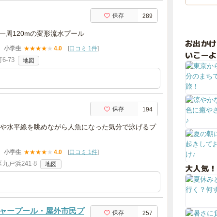
保存
289
一周120mの変形流水プール
お出か
小学生
★
★
★
★
★
4.0
[
口コミ 1件
]
いこーよ
-73
地図
保存
194
や水平線を眺めながら人魚になった気分で泳げるプ
小学生
★
★
★
★
★
4.0
[
口コミ 1件
]
戸浜241-8
地図
大人気！
ャープール・屋外市民プ
保存
257