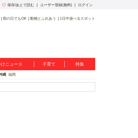
保存/あとで読む
ユーザー登録(無料)
ログイン
雨の日でもOK
動物とふれあう
1日中遊べるスポット
かけニュース
子育て
特集
沖縄
福岡