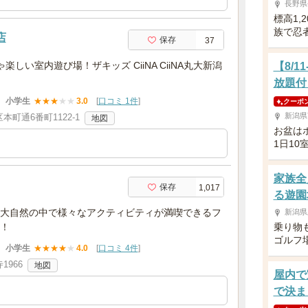
長野県
標高1,
族で忍
店
保存
37
楽しい室内遊び場！ザキッズ CiiNA CiiNA丸大新潟
【8/
放題付
小学生
★
★
★
★
★
3.0
[
口コミ 1件
]
クーポ
新潟県
町通6番町1122-1
地図
お盆は
1日1
家族全
保存
1,017
る遊園
大自然の中で様々なアクティビティが満喫できるフ
新潟県
！
乗り物
ゴルフ
小学生
★
★
★
★
★
4.0
[
口コミ 4件
]
966
地図
屋内で
で決ま