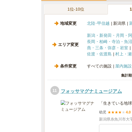
1位-10位
地域変更
北陸･甲信越
新潟県
新潟・新発田・月岡・
長岡・柏崎・寺泊・魚
エリア変更
燕・三条・弥彦・岩室
佐渡・佐渡島
村上・瀬
条件変更
すべての施設
屋内施設
集計期
11
フォッサマグナミュージアム
「生きている地球
幼児
★
★
★
★
★
4.0
新潟県糸魚川市大字