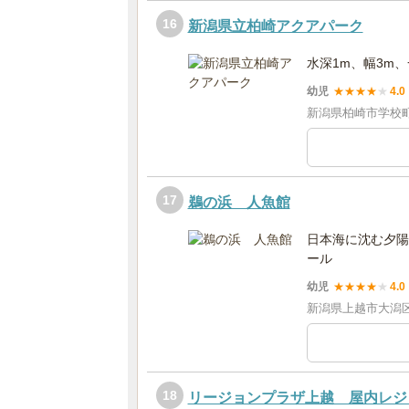
16
新潟県立柏崎アクアパーク
水深1m、幅3m、
幼児
★
★
★
★
★
4.0
新潟県柏崎市学校町6
17
鵜の浜 人魚館
日本海に沈む夕陽
ール
幼児
★
★
★
★
★
4.0
新潟県上越市大潟区九
18
リージョンプラザ上越 屋内レジ