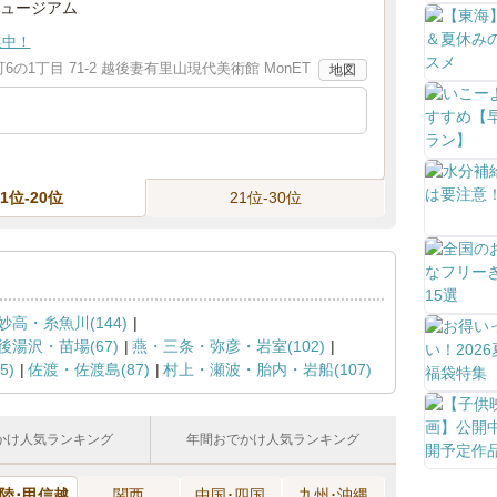
ュージアム
集中！
の1丁目 71-2 越後妻有里山現代美術館 MonET
地図
11位-20位
21位-30位
妙高・糸魚川(144)
後湯沢・苗場(67)
燕・三条・弥彦・岩室(102)
)
佐渡・佐渡島(87)
村上・瀬波・胎内・岩船(107)
かけ人気ランキング
年間おでかけ人気ランキング
陸･甲信越
関西
中国･四国
九州･沖縄