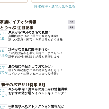
降水確率・週間天気を見る
け家族にイチオシ情報
とりっぷ 注目記事
東京から90分のまちで夏旅！
真田氏ゆかりの上田市で観光を満喫♪
涼しい高原・国宝・別所温泉をめぐる旅
涼やかな音色に癒やされる♪
この夏は浴衣を着て風鈴市・まつりへ！
親子で絵付け体験や絶景を満喫しよう
夏の朝に早起きしておでかけ♪
親子で神秘的なハスの絶景を楽しもう！
スイレンとの違い＆ハスまつり情報も
 親子のおでかけ特集 8月
今から準備！夏休みのお出かけ情報満載
おすすめ遊び場＆イベントをチェック！
年齢別や人気アトラクション情報など