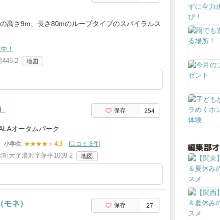
の高さ9m、長さ80mのループタイプのスパイラルス
集中！
46-2
地図
）
保存
254
ALAオータムパーク
小学生
★
★
★
★
★
4.3
[
口コミ 8件
]
編集部
町大字湯沢字茅平1039-2
地図
（モネ）
保存
27