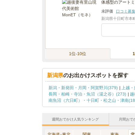
体感型のアートミ
未評価
口コミ募
新潟県十日町市本町6
1位-10位
新潟県
のお出かけスポットを探す
新潟・新発田・月岡・阿賀野川(379)
上越・
長岡・柏崎・寺泊・魚沼（湯之谷）(273)
越
南魚沼（六日町）・十日町・松之山・津南(185
週間おでかけ人気ランキング
月間おで
北海道･東北
関東
東海
北