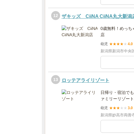
12
ザキッズ CiiNA CiiNA丸大新潟
0歳無料！めっちゃ
店
幼児
★
★
★
★
★
4.0
新潟県新潟市中央区本
13
ロッテアライリゾート
日帰り・宿泊でも
ァミリーリゾート
幼児
★
★
★
★
★
3.0
新潟県妙高市両善寺1