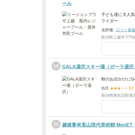
ール
子ども達に大人気
ライダー
未評価
口コミ募
新潟県上越市下門前4
19
GALA湯沢スキー場（ガーラ湯沢
秋のお出かけにG
幼児
★
★
★
★
★
3.7
新潟県南魚沼郡湯沢
20
越後妻有里山現代美術館 MonET