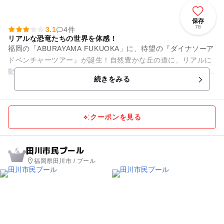
保存
78
3.1
4件
リアルな恐竜たちの世界を体感！
福岡の「ABURAYAMA FUKUOKA」に、待望の『ダイナソーア
ドベンチャーツアー』が誕生！自然豊かな丘の道に、リアルに
動き、鳴き声を上げる29頭の恐竜たちが集結します。 全長約2
続きをみる
50...
クーポンを見る
田川市民プール
2
福岡県田川市 / プール