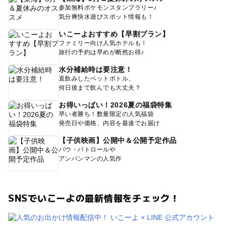
参加無料ポケモンスタンプラリー♪
気分爽快水遊びスポット情報も！
いこーよおすすめ【早割プラン】
ファミリー向け人気ホテルも！
旅行の予約は早めが断然お得♪
水分補給時は要注意！
直飲みしたペットボトル、
何日後まで飲んでも大丈夫？
お得いっぱい！2026夏の福袋特集
早い者勝ち！数量限定の人気福袋
発売日や価格、内容を最速でお届け
【子供映画】公開中＆公開予定作品
パウ・パトロールや
アンパンマンの人気作
SNSでいこーよの最新情報をチェック！