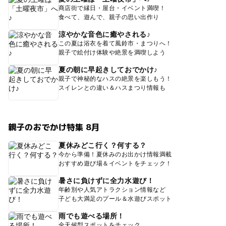
商店街で縁日・屋台・イベント満喫！
食べて、遊んで、親子の思い出作り
涼やかな音色に癒やされる♪
この夏は浴衣を着て風鈴市・まつりへ！
親子で絵付け体験や絶景を満喫しよう
夏の朝に早起きしておでかけ♪
親子で神秘的なハスの絶景を楽しもう！
スイレンとの違い＆ハスまつり情報も
親子のおでかけ特集 8月
夏休みどこ行く？何する？
今から準備！夏休みのお出かけ情報満載
おすすめ遊び場＆イベントをチェック！
暑さに負けずに全力水遊び！
年齢別や人気アトラクション情報など
子ども大満足のプール＆水遊びスポット
雨でも遊べる場所！
全天候型スポットをチェック