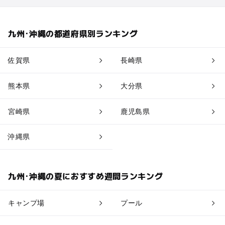
久留米・筑前・原鶴・筑後川
九州･沖縄の都道府県別ランキング
太宰府・宗像
佐賀県
長崎県
糸島・前原
熊本県
大分県
博多・祇園
宮崎県
鹿児島県
天神・薬院
沖縄県
大濠公園・室見（空港線沿線）
九州･沖縄の夏におすすめ週間ランキング
キャンプ場
プール