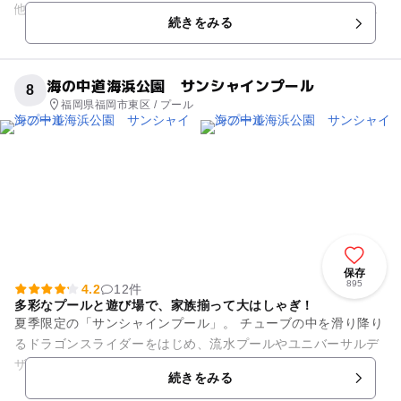
他にも、クライミングウォールや野外ステージ、草スキー場も
続きをみる
設置されています。...
海の中道海浜公園 サンシャインプール
8
福岡県福岡市東区 / プール
保存
895
4.2
12件
多彩なプールと遊び場で、家族揃って大はしゃぎ！
夏季限定の「サンシャインプール」。 チューブの中を滑り降り
るドラゴンスライダーをはじめ、流水プールやユニバーサルデ
ザインのウォータージャングルなどユニークな6つのプールが
続きをみる
大人気！ また、水深2...