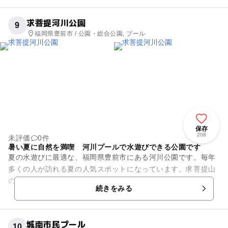
求菩提河川公園
9
福岡県豊前市 / 公園・総合公園, プール
保存
208
未評価
0件
暑い夏に自然を満喫 河川プールで水遊びできる公園です
夏の水遊びに最適な、福岡県豊前市にある河川公園です。毎年
多くの人が訪れる夏の人気スポットになっています。求菩提山
の麓に流れる岩岳川を使った河川プールで、標高350m付近
続きをみる
で、市街地より2～3度涼し...
城南市民プール
10