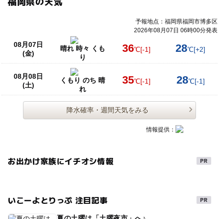
福岡県の天気
予報地点：福岡県福岡市博多区
2026年08月07日 06時00分発表
08月07日
36
28
晴れ 時々 くも
℃
[-1]
℃
[+2]
(金)
り
08月08日
35
28
くもり のち 晴
℃
[-1]
℃
[-1]
(土)
れ
降水確率・週間天気をみる
情報提供：
お出かけ家族にイチオシ情報
いこーよとりっぷ 注目記事
夏の土曜は「土曜夜市」へ♪