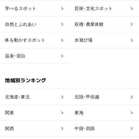
学べるスポット
芸術･文化スポット
アスレチック
公園・総合公園
自然とふれあい
収穫･農業体験
温泉・銭湯
ホテル・旅館
体を動かすスポット
水遊び場
道の駅
観光
温泉･宿泊
地域別ランキング
北海道･東北
北陸･甲信越
関東
東海
関西
中国･四国