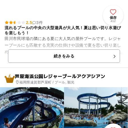
保存
412
2.5
3件
流れるプールの中央の大型遊具が大人気！夏は思い切り水遊び
を楽しもう！
田川市民球場の隣にある夏に大人気の屋外プールです。レジャ
ープールにも匹敵する充実の仕掛けや設備で夏を思い切り楽し
めます！ 流れるプールの中央には大型の複合遊具があり、水遊
続きをみる
びと遊具遊びの両方...
芦屋海浜公園レジャープールアクアシアン
3
福岡県遠賀郡芦屋町 / プール, 観光