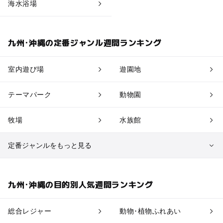
海水浴場
九州･沖縄の定番ジャンル週間ランキング
室内遊び場
遊園地
テーマパーク
動物園
牧場
水族館
定番ジャンルをもっと見る
植物園・フラワーパーク
自然景観
九州･沖縄の目的別人気週間ランキング
果物狩り・収穫体験
博物館・科学館
総合レジャー
動物･植物ふれあい
工場見学
体験施設