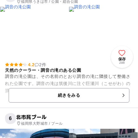
福岡県うきは市 / 公園・総合公園
保存
298
4.2
2件
天然のクーラー・調音の滝のある公園
調音の滝公園は、その名前のとおり調音の滝に隣接して整備さ
れた公園です。調音の滝は筑後川に注ぐ巨瀬川（こせがわ）の
源流で、林野庁が定める「水源の森百選」にも選ばれているほ
続きをみる
か、巨瀬の三滝（こせのさん...
北市民プール
6
福岡県大野城市 / プール