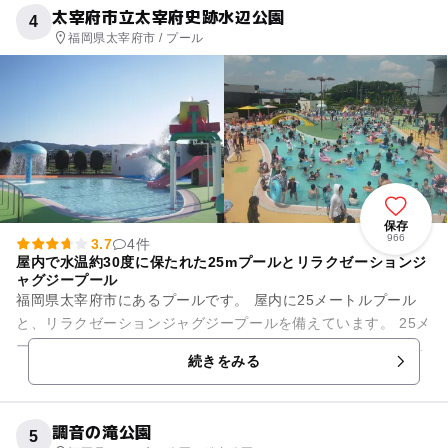
太宰府市立太宰府史跡水辺公園
4
福岡県太宰府市 / プール
保存
966
3.7
4件
屋内で水温約30度に保たれた25mプールとリラクゼーションジ
ャグジープール
福岡県太宰府市にあるプールです。 屋内に25メートルプール
と、リラクゼーションジャグジープールを備えています。 25メ
ートルプールは、水中歩行用、25m遊泳用、25m完泳用、自由
続きをみる
遊泳用のコー...
調音の滝公園
5