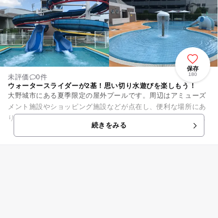
保存
180
未評価
0件
ウォータースライダーが2基！思い切り水遊びを楽しもう！
大野城市にある夏季限定の屋外プールです。周辺はアミューズ
メント施設やショッピング施設などが点在し、便利な場所にあ
ります。また、福岡空港にもほど近く、飛行機の離発着の様子
続きをみる
を見ながらプールで遊べます...