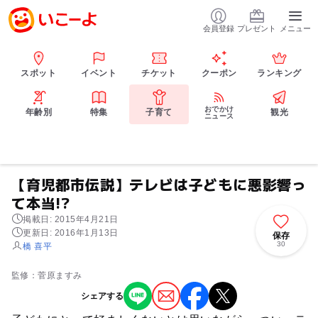
会員登録
プレゼント
メニュー
スポット
イベント
チケット
クーポン
ランキング
おでかけ
年齢別
特集
子育て
観光
ニュース
【育児都市伝説】テレビは子どもに悪影響っ
て本当!?
掲載日: 2015年4月21日
更新日: 2016年1月13日
保存
30
橋 喜平
監修：菅原ますみ
シェアする