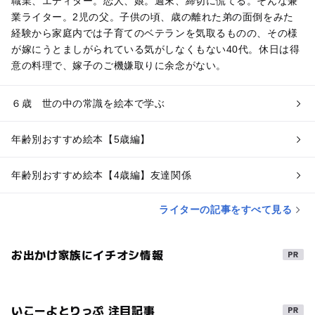
職業、エディター。恋人、娘。週末、締切に慌てる。そんな兼
業ライター。2児の父。子供の頃、歳の離れた弟の面倒をみた
経験から家庭内では子育てのベテランを気取るものの、その様
が嫁にうとましがられている気がしなくもない40代。休日は得
意の料理で、嫁子のご機嫌取りに余念がない。
６歳 世の中の常識を絵本で学ぶ
年齢別おすすめ絵本【5歳編】
年齢別おすすめ絵本【4歳編】友達関係
ライターの記事をすべて見る
お出かけ家族にイチオシ情報
いこーよとりっぷ 注目記事