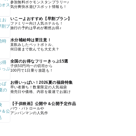
参加無料ポケモンスタンプラリー♪
気分爽快水遊びスポット情報も！
いこーよおすすめ【早割プラン】
ファミリー向け人気ホテルも！
旅行の予約は早めが断然お得♪
水分補給時は要注意！
直飲みしたペットボトル、
何日後まで飲んでも大丈夫？
全国のお得なフリーきっぷ15選
子供50円均一の切符から
100円で1日乗り放題も！
お得いっぱい！2026夏の福袋特集
早い者勝ち！数量限定の人気福袋
発売日や価格、内容を最速でお届け
【子供映画】公開中＆公開予定作品
パウ・パトロールや
アンパンマンの人気作