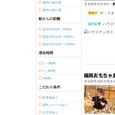
屋内の遊び場
長崎県佐世保市 /
屋外の遊び場
ザ・スタ
開催中
駅からの距離
ハウス
紹介記事
「夏だ
徒歩5分以内（400m）
徒歩10分以内（800m）
徒歩15分以内（1200m）
滞在時間
1～2時間
2～4時間
福岡おもちゃ
4時間～
福岡県福岡市博多区
こだわり条件
駐車場あり
授乳スペースあり
託児所あり