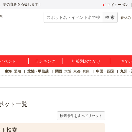
、夢の育みを応援します！
マイクーポン
春休み
イベント
ランキング
年齢別おでかけ
おで
東海
愛知
北陸・甲信越
関西
大阪
京都
兵庫
中国・四国
九州・
ポット一覧
検索条件をすべてリセット
ット検索