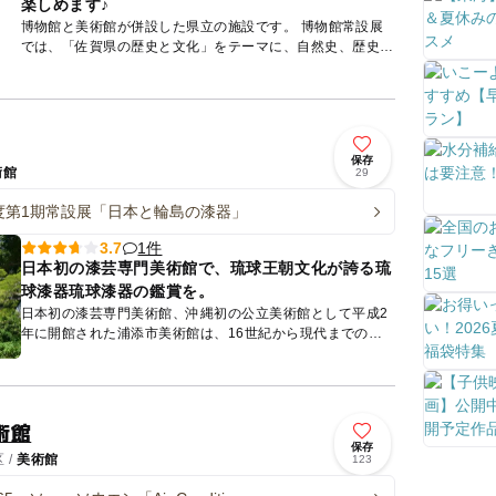
楽しめます♪
博物館と美術館が併設した県立の施設です。 博物館常設展
では、「佐賀県の歴史と文化」をテーマに、自然史、歴史、
民俗等各分野の資料を展示しており、原始・古代から近代ま
での通...
保存
術館
29
度第1期常設展「日本と輪島の漆器」
1件
3.7
日本初の漆芸専門美術館で、琉球王朝文化が誇る琉
球漆器琉球漆器の鑑賞を。
日本初の漆芸専門美術館、沖縄初の公立美術館として平成2
年に開館された浦添市美術館は、16世紀から現代までの優
れた琉球漆器をメインに、日本のみならず周辺諸国の漆芸品
も収集してい...
術館
保存
 /
美術館
123