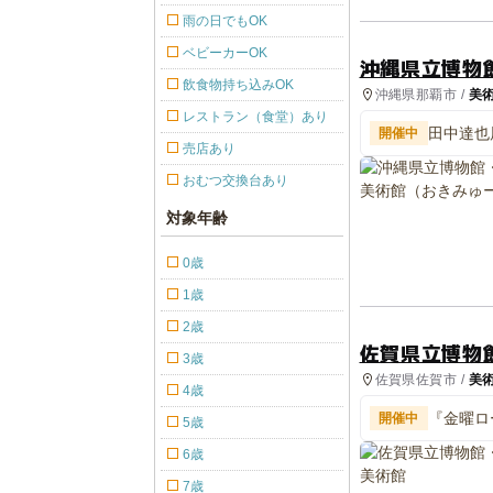
雨の日でもOK
ベビーカーOK
沖縄県立博物
飲食物持ち込みOK
沖縄県那覇市 /
美
レストラン（食堂）あり
田中達也展
開催中
売店あり
おむつ交換台あり
対象年齢
0歳
1歳
2歳
佐賀県立博物
3歳
佐賀県佐賀市 /
美
4歳
『金曜ロ
開催中
5歳
6歳
7歳