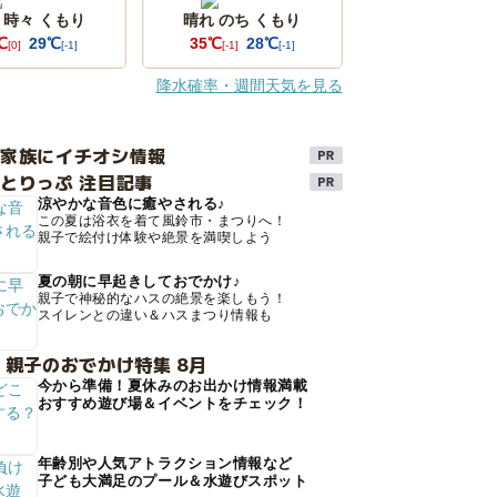
 時々 くもり
晴れ のち くもり
℃
29℃
35℃
28℃
[0]
[-1]
[-1]
[-1]
降水確率・週間天気を見る
け家族にイチオシ情報
とりっぷ 注目記事
涼やかな音色に癒やされる♪
この夏は浴衣を着て風鈴市・まつりへ！
親子で絵付け体験や絶景を満喫しよう
夏の朝に早起きしておでかけ♪
親子で神秘的なハスの絶景を楽しもう！
スイレンとの違い＆ハスまつり情報も
 親子のおでかけ特集 8月
今から準備！夏休みのお出かけ情報満載
おすすめ遊び場＆イベントをチェック！
年齢別や人気アトラクション情報など
子ども大満足のプール＆水遊びスポット