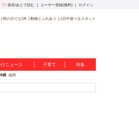
保存/あとで読む
ユーザー登録(無料)
ログイン
雨の日でもOK
動物とふれあう
1日中遊べるスポット
かけニュース
子育て
特集
沖縄
福岡