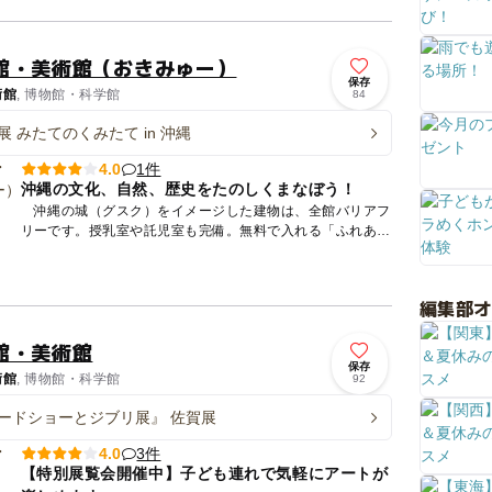
遊びのスペ...
館・美術館（おきみゅー）
保存
術館
, 博物館・科学館
84
 みたてのくみたて in 沖縄
1件
4.0
沖縄の文化、自然、歴史をたのしくまなぼう！
沖縄の城（グスク）をイメージした建物は、全館バリアフ
リーです。授乳室や託児室も完備。無料で入れる「ふれあい
体験室」には、お子様がじかに手に取って観察し、考えなが
ら学習するこ...
編集部
館・美術館
保存
術館
, 博物館・科学館
92
ードショーとジブリ展』 佐賀展
3件
4.0
【特別展覧会開催中】子ども連れで気軽にアートが