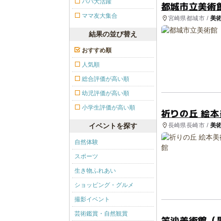
パパ大活躍
都城市立美術
ママ友大集合
宮崎県都城市 /
美
結果の並び替え
おすすめ順
人気順
総合評価が高い順
幼児評価が高い順
小学生評価が高い順
祈りの丘 絵
長崎県長崎市 /
美
イベントを探す
自然体験
スポーツ
生き物ふれあい
ショッピング・グルメ
撮影イベント
芸術鑑賞・自然観賞
笠沙美術館（