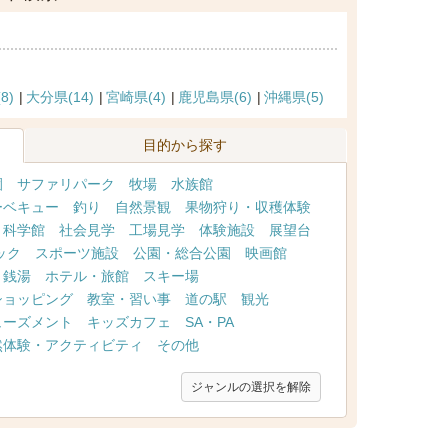
8)
大分県(14)
宮崎県(4)
鹿児島県(6)
沖縄県(5)
目的から探す
園
サファリパーク
牧場
水族館
ーベキュー
釣り
自然景観
果物狩り・収穫体験
・科学館
社会見学
工場見学
体験施設
展望台
ック
スポーツ施設
公園・総合公園
映画館
・銭湯
ホテル・旅館
スキー場
ショッピング
教室・習い事
道の駅
観光
ューズメント
キッズカフェ
SA・PA
然体験・アクティビティ
その他
ジャンルの選択を解除