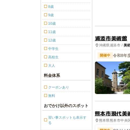
8歳
9歳
10歳
11歳
浦添市美術館
12歳
沖縄県浦添市 /
美
中学生
令和8年
開催中
高校生
大人
料金体系
クーポンあり
無料
おでかけ以外のスポット
熊本市現代美
習い事スポットも表示す
熊本県熊本市中央区
る