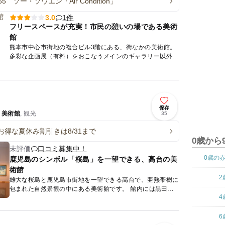
.165 ソー・ソウエン「Air Condition」
1件
3.0
フリースペースが充実！市民の憩いの場である美術
館
熊本市中心市街地の複合ビル3階にある、街なかの美術館。
多彩な企画展（有料）をおこなうメインのギャラリー以外は
すべて無料で利用できる。国際的に活躍する草間彌生、宮島
達男、ジェー...
保存
/
美術館
, 観光
35
お得な夏休み割引きは8/31まで
0歳から
未評価
口コミ募集中！
0歳の
鹿児島のシンボル「桜島」を一望できる、高台の美
術館
2
雄大な桜島と鹿児島市街地を一望できる高台で、亜熱帯樹に
包まれた自然景観の中にある美術館です。 館内には黒田清
4
輝などの郷土出身作家やロダン、シャガールといった海外巨
匠の絵画・...
6