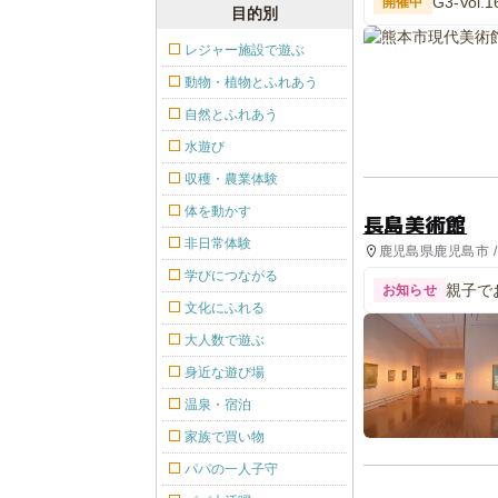
G3-Vol
開催中
目的別
レジャー施設で遊ぶ
動物・植物とふれあう
自然とふれあう
水遊び
収穫・農業体験
体を動かす
長島美術館
非日常体験
鹿児島県鹿児島市 
学びにつながる
親子で
お知らせ
文化にふれる
大人数で遊ぶ
身近な遊び場
温泉・宿泊
家族で買い物
パパの一人子守