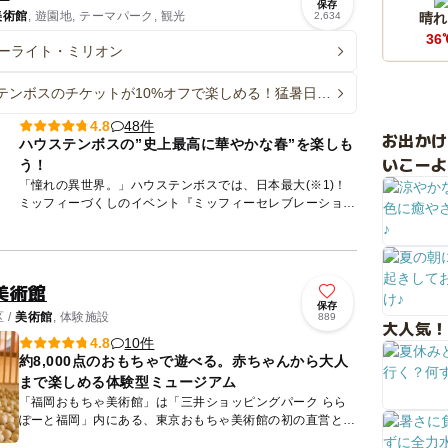
保存
美術館
, 遊園地, テーマパーク, 観光
2,634
晴れ
36
ーライト・ミリオン
テンボスのチケットが10%オフで楽しめる！猛暑日は
ってワクワク割」開催
48件
4.8
お出か
ハウステンボスの”史上最高に華やかな春”を楽しも
いこーよ
う！
「憧れの異世界。」ハウステンボスでは、日本最大(※1)！
ミッフィーづくしのイベント『ミッフィーセレブレーショ
ン』を、2026年6月28日(日)まで開催中！ ミッフィーと...
美術館
保存
 /
美術館
, 体験施設
889
大人気！
10件
4.8
約8,000点のおもちゃで遊べる。赤ちゃんから大人
まで楽しめる体験型ミュージアム
「福岡おもちゃ美術館」は「三井ショッピングパーク らら
ぽーと福岡」内にある、東京おもちゃ美術館の初の直営とな
る施設です。1300㎡の福岡産のひのきを敷き詰めた館内で