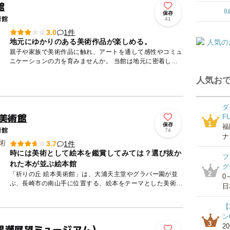
館
8
保存
術館
41
1件
3.0
地元にゆかりのある美術作品が楽しめる。
親子や家族で美術作品に触れ、アートを通して感性やコミュ
ニケーションの力を育みませんか。 当館は地元に密着した
アットホームな美術館です。 お子さんの公共施設体験にも
人気おで
ぜひご活...
ダ
本美術館
F
1
保存
福
術館
74
ナ
1件
3.7
時には美術として絵本を鑑賞してみては？選び抜か
フ
れた本が並ぶ絵本館
グ
2
「祈りの丘 絵本美術館」は、大浦天主堂やグラバー園が並
0
ぶ、長崎市の南山手に位置する、絵本をテーマとした美術
日
館。洋館に和瓦葺きという長崎独特の洋風建築がとてもオシ
ャレな建物で、...
【
ン
3
黒瀬展望ミュージアム）
2