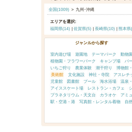
全国(1009)
>
九州･沖縄
エリアを選択:
福岡県(14)
佐賀県(5)
長崎県(10)
熊本県(
ジャンルから探す
室内遊び場
遊園地
テーマパーク
動物
植物園・フラワーパーク
キャンプ場
バ
いちご狩り
農業体験
潮干狩り
博物館
美術館
文化施設
神社・寺院
アスレチ
児童館
図書館
プール
海水浴場
温泉
アイススケート場
レストラン・カフェ
プラネタリウム・天文台
カラオケ
アミ
駅・空港・港
写真館・レンタル着物
自