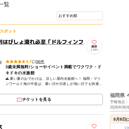
一覧
スポット
列はびしょ濡れ必至「ドルフィンフ
保存
1,891
36件
4.7
3歳未満無料!ショーやイベント満載でワクワク・ド
キドキの水族館
🌊 暑い夏のおでかけは、涼しい屋内水族館へ！ 福岡・マリ
ンワールド海の中道は、暑い日や日差しが強い日でも快適に
楽しめる人気のおでかけスポット。九州の海をテーマにした
迫力...
福岡県
チケットを見る
予報地点：
2026年08
8月8日(
ス