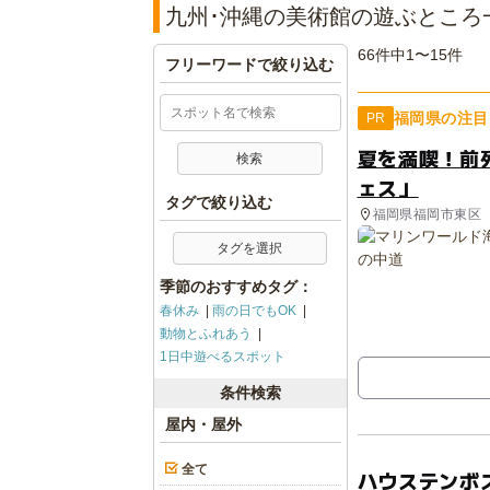
九州･沖縄の美術館の遊ぶところ
66件中1〜15件
フリーワードで絞り込む
福岡県の注目
PR
夏を満喫！前
ェス」
タグで絞り込む
福岡県福岡市東区
タグを選択
季節のおすすめタグ：
春休み
雨の日でもOK
動物とふれあう
1日中遊べるスポット
条件検索
屋内・屋外
全て
ハウステンボ