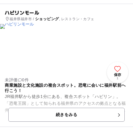
ハピリンモール
ショッピング
福井県福井市 /
, レストラン・カフェ
保存
1
未評価
0件
商業施設と文化施設の複合スポット。恐竜に会いに福井駅前へ
行こう！
JR福井駅から徒歩1分にある、複合スポット「ハピリン」。
「恐竜王国」として知られる福井県のアクセスの拠点となる福
井駅前に位置しており、多彩な飲食店やコンビニなどの商業施
続きをみる
設のほか、多目的ホールや研...