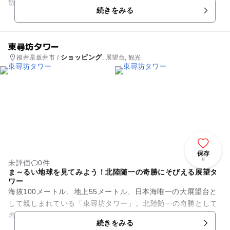
散策やクルージングやレンタサイクルなどの町中ツーリズムの
続きをみる
案内、食堂・甘味処としての...
東尋坊タワー
ショッピング
福井県坂井市 /
, 展望台, 観光
保存
9
未評価
0件
ま～るい地球を見てみよう！北陸随一の奇勝にそびえる展望タ
ワー
海抜100メートル、地上55メートル、日本海唯一の大展望台と
して親しまれている「東尋坊タワー」。北陸随一の奇勝として
名高く、見渡すかぎり海・海・海の展望台からは、白山連峰を
続きをみる
はじめ、越前海岸、東尋...