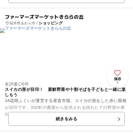
ファーマーズマーケットきららの丘
ショッピング
福井県あわら市 /
保存
8
未評価
0件
スイカの形が目印！ 新鮮野菜や十割そばを子どもと一緒に楽
しもう
JA花咲ふくいが運営する産直市場。スイカの形をした赤い屋根
が目印です。300軒の農家から提供される採れたての野菜や果
物が並んでいます。市場に出荷されない特産物に出会えること
続きをみる
も♪ 他にも、地...