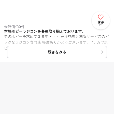
保存
23
未評価
0件
本格ホビーラジコンを各種取り揃えております。
男のホビーを求めて２６年・・・ 完全指導と格安サービスのビ
ックなラジコン専門店 毎度ありがとうございます。 ”ナカヤホ
ビー福井”社長の中谷克次です。 当店では、あなたのチャレン
続きをみる
ジング...