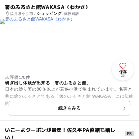
箸のふるさと館WAKASA（わかさ）
ショッピング
福井県小浜市 /
, 体験施設
保存
26
未評価
0件
研ぎ出し体験が出来る「箸のふるさと館」
日本の塗り箸の80％以上が若狭小浜で生まれています。名実と
共に箸のふるさとである「箸のふるさと館 WAKASA」には伝統
的な若狭塗箸から、先端や持ち手に滑りにくい加工を施したど
続きをみる
んな食材や料理にも...
いこーよクーポンが最安！佐久平PA直結も嬉し
い！