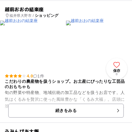
越前おおの結楽座
ショッピング
福井県大野市 /
保存
0
4.0
1件
こだわりの農産物を扱うショップ。お土産にぴったりな工芸品
のおもちゃも
旬の野菜や特産物、地域伝統の加工品などを扱うお店です。人
気はくるみを贅沢に使った風味豊かな「くるみ大福」。店頭に
並ぶこだわりの農産物はどれも新鮮で、作った人の顔が見える
続きをみる
安心安全な食材なので、小さ...
うみんぴあ大飯