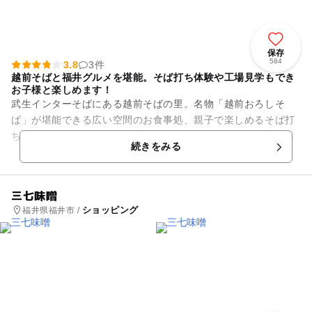
保存
584
3.8
3件
越前そばと福井グルメを堪能。そば打ち体験や工場見学もでき
お子様と楽しめます！
武生インターそばにある越前そばの里。名物「越前おろしそ
ば」が堪能できる広い空間のお食事処、親子で楽しめるそば打
ち体験、ガラス越しからそば製造工場が無料で見学できる見学
続きをみる
通路と、見て食べて体験できる...
三七味噌
ショッピング
福井県福井市 /