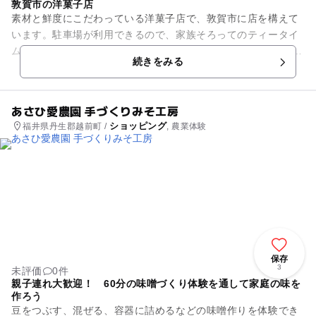
敦賀市の洋菓子店
素材と鮮度にこだわっている洋菓子店で、敦賀市に店を構えて
います。駐車場が利用できるので、家族そろってのティータイ
ムにもピッタリなお店です。 小さなお子さんからお年寄りま
続きをみる
で、安心して食べられ...
あさひ愛農園 手づくりみそ工房
ショッピング
福井県丹生郡越前町 /
, 農業体験
保存
3
未評価
0件
親子連れ大歓迎！ 60分の味噌づくり体験を通して家庭の味を
作ろう
豆をつぶす、混ぜる、容器に詰めるなどの味噌作りを体験でき