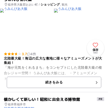
ショッピング
福井県大飯郡おおい町 /
, 観光
保存
560
3.7
4件
北陸最大級！海辺の広大な敷地に様々なアミューズメントが大
集結！
「海が元気をくれるまち」をコンセプトにした北陸最大級の複
合レジャー空間！ うみんぴあ大飯には、 ・アミューズメン
ト （エルガイアおおい）、（福井県こども家族館） ・ホテ
続きをみる
ル （ホテルうみんぴ...
懐かしくて新しい！昭和に出会える博物館
福井県福井市