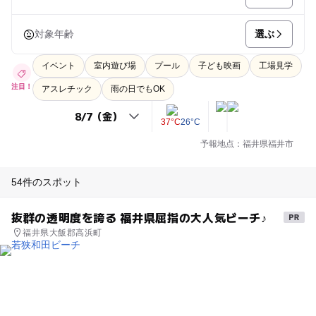
選ぶ
対象年齢
イベント
室内遊び場
プール
子ども映画
工場見学
注目！
アスレチック
雨の日でもOK
37°C
26°C
予報地点：福井県福井市
54件のスポット
抜群の透明度を誇る 福井県屈指の大人気ビーチ♪
福井県大飯郡高浜町