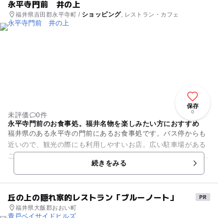
永平寺門前 井の上
ショッピング
福井県吉田郡永平寺町 /
, レストラン・カフェ
保存
0
未評価
0件
永平寺門前のお食事処。福井名物を楽しみたい方におすすめ
福井県のある永平寺の門前にあるお食事処です。バス停からも
近いので、観光の際にも利用しやすいお店。広い駐車場がある
ことも魅力です。 食事処では、名物のお蕎麦をはじめとした各
続きをみる
種御膳を用意。お蕎...
丘の上の隠れ家的レストラン「ブルーノート」
福井県大飯郡おおい町