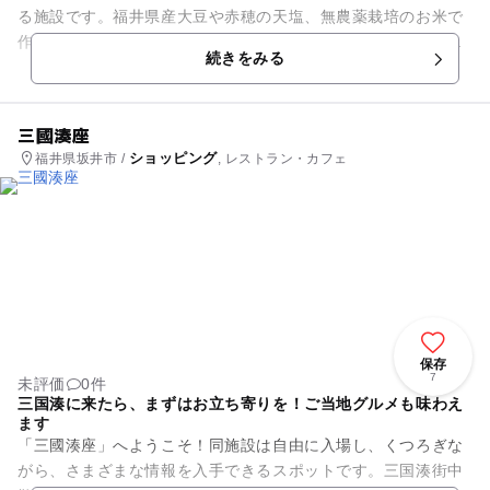
る施設です。福井県産大豆や赤穂の天塩、無農薬栽培のお米で
作った米麹など、こだわりの素材を使用しています。味噌が出
続きをみる
来上がる1年後に自分が書い...
三國湊座
ショッピング
福井県坂井市 /
, レストラン・カフェ
保存
7
未評価
0件
三国湊に来たら、まずはお立ち寄りを！ご当地グルメも味わえ
ます
「三國湊座」へようこそ！同施設は自由に入場し、くつろぎな
がら、さまざまな情報を入手できるスポットです。三国湊街中