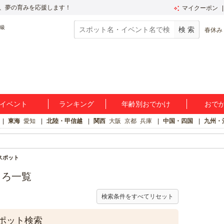
、夢の育みを応援します！
マイクーポン
春休み
イベント
ランキング
年齢別おでかけ
おで
東海
愛知
北陸・甲信越
関西
大阪
京都
兵庫
中国・四国
九州・
スポット
ころ一覧
検索条件をすべてリセット
ポット検索