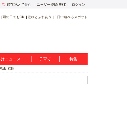
保存/あとで読む
ユーザー登録(無料)
ログイン
雨の日でもOK
動物とふれあう
1日中遊べるスポット
かけニュース
子育て
特集
沖縄
福岡