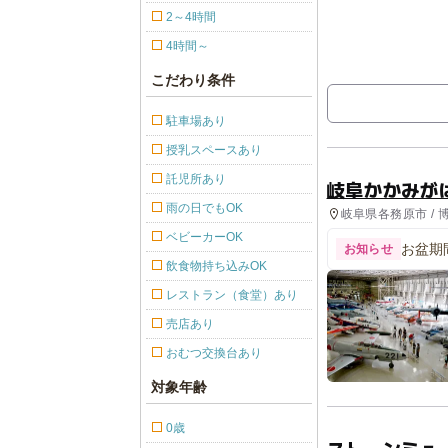
2～4時間
4時間～
こだわり条件
駐車場あり
授乳スペースあり
託児所あり
岐阜かかみが
雨の日でもOK
岐阜県各務原市 / 
ベビーカーOK
お盆期
お知らせ
飲食物持ち込みOK
レストラン（食堂）あり
売店あり
おむつ交換台あり
対象年齢
0歳