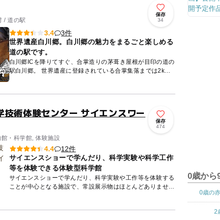
保存
/ 道の駅
34
3件
3.4
世界遺産白川郷。白川郷の魅力をまるごと楽しめる
道の駅です。
白川郷ICを降りてすぐ、合掌造りの茅葺き屋根が目印の道の
駅白川郷。 世界遺産に登録されている合掌集落までは2km
程で、徒歩25分程度です。 道の駅白川郷では、白川郷の...
学技術体験センター サイエンスワー
保存
474
物館・科学館, 体験施設
12件
4.4
サイエンスショーで学んだり、科学実験や科学工作
等を体験できる体験型科学館
0歳から
サイエンスショーで学んだり、科学実験や工作等を体験する
ことが中心となる施設で、常設展示物はほとんどありませ
0歳の
ん。「わくわくワークショップ」は、短時間で手軽に実験器
具に触れながら...
2