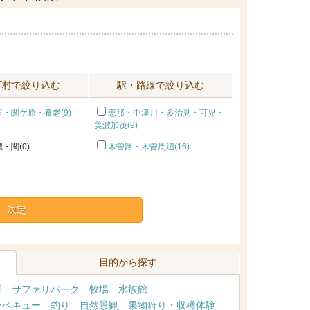
町村で絞り込む
駅・路線で絞り込む
・関ケ原・養老(9)
恵那・中津川・多治見・可児・
美濃加茂(9)
・関(0)
木曽路・木曽周辺(16)
決定
目的から探す
園
サファリパーク
牧場
水族館
ーベキュー
釣り
自然景観
果物狩り・収穫体験