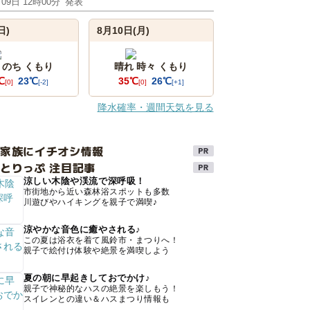
月09日 12時00分
発表
日)
8月10日(月)
 のち くもり
晴れ 時々 くもり
℃
23℃
35℃
26℃
[0]
[-2]
[0]
[+1]
降水確率・週間天気を見る
け家族にイチオシ情報
とりっぷ 注目記事
涼しい木陰や渓流で深呼吸！
市街地から近い森林浴スポットも多数
川遊びやハイキングを親子で満喫♪
涼やかな音色に癒やされる♪
この夏は浴衣を着て風鈴市・まつりへ！
親子で絵付け体験や絶景を満喫しよう
夏の朝に早起きしておでかけ♪
親子で神秘的なハスの絶景を楽しもう！
スイレンとの違い＆ハスまつり情報も