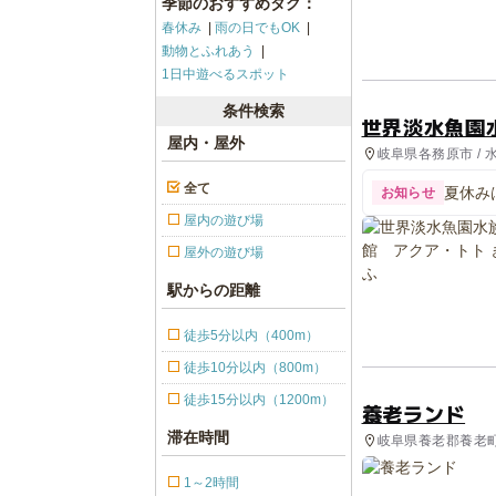
季節のおすすめタグ：
春休み
雨の日でもOK
動物とふれあう
1日中遊べるスポット
条件検索
世界淡水魚園
屋内・屋外
岐阜県各務原市 / 水
全て
夏休み
お知らせ
屋内の遊び場
屋外の遊び場
駅からの距離
徒歩5分以内（400m）
徒歩10分以内（800m）
徒歩15分以内（1200m）
養老ランド
滞在時間
岐阜県養老郡養老町 
1～2時間