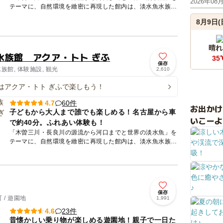
2026年08
テーマに、自然環境を緻密に再現した館内は、淡水魚水族館
としては世界最大級！約220種、22000点の魚類や両生類、
8月9日(
植物な...
晴れ
水族館 アクア・トト ぎふ
35
保存
族館, 体験施設, 観光
2,610
はアクア・トト ぎふで楽しもう！
60件
4.7
お出か
子どもから大人まで誰でも楽しめる！名古屋から車
いこーよ
で約40分。ふれあい体験も！
「木曽三川・長良川の源流から河口までと世界の淡水魚」を
テーマに、自然環境を緻密に再現した館内は、淡水魚水族館
としては世界最大級！約220種、22000点の魚類や両生類、
植物な...
保存
/ 遊園地
1,991
23件
4.6
昔懐かしい乗り物が楽しめる遊園地！親子で一日た