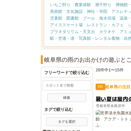
いちご狩り
農業体験
潮干狩り
博物館
美術館
文化施設
神社・寺院
アスレチ
児童館
図書館
プール
海水浴場
温泉
アイススケート場
レストラン・カフェ
プラネタリウム・天文台
カラオケ
アミ
駅・空港・港
写真館・レンタル着物
自
岐阜県の雨のお出かけの遊ぶと
28件中1〜15件
フリーワードで絞り込む
岐阜県の注目
PR
暑い夏は屋内
岐阜県各務原市
タグで絞り込む
タグを選択