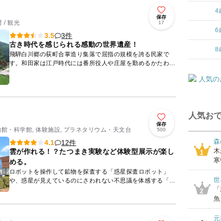
4
保存
/ 観光
17
6
3件
3.5
古き時代を感じられる感動の世界遺産！
8
飛騨白川郷の荻町合掌造り集落で屈指の規模を誇る民家で
す。和田家は江戸時代には番所役人や庄屋を勤めるかたわ
ら、火薬の原料となる焔硝の取引を行って栄えました。農業
の他、養蚕や焔硝...
人気おで
保存
物館・科学館, 体験施設, プラネタリウム・天文台
500
森
12件
4.1
木
雲が作れる！？たつまき実験など体験型展示が楽し
1
寒
める。
ロボットを操作して鉱物を探査する「惑星探査ロボット」
世
や、惑星が見えているのにさわれない不思議を体感する「見
「
えてもつかめない」など、体験型展示を楽しみましょう。気
2
象に関する展示...
魚
元