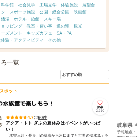
・科学館
社会見学
工場見学
体験施設
展望台
ック
スポーツ施設
公園・総合公園
映画館
・銭湯
ホテル・旅館
スキー場
ショッピング
教室・習い事
道の駅
観光
ューズメント
キッズカフェ
SA・PA
然体験・アクティビティ
その他
ころ一覧
スポット
の水族館で楽しもう！
保存
2,610
60件
4.7
アクア・トト ぎふの夏休みはイベントがいっぱ
岐阜県
い！
予報地点：
「木曽三川・長良川の源流から河口までと世界の淡水魚」を