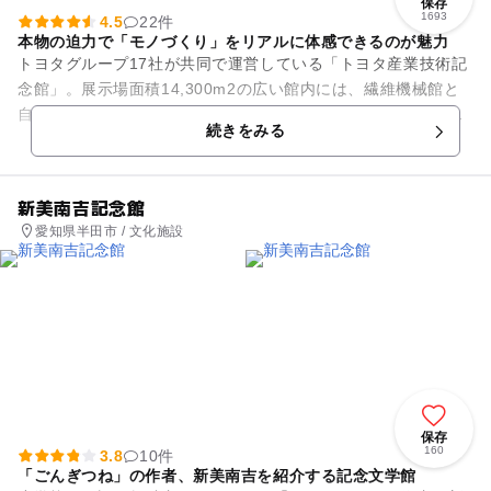
保存
1693
4.5
22件
本物の迫力で「モノづくり」をリアルに体感できるのが魅力
トヨタグループ17社が共同で運営している「トヨタ産業技術記
念館」。展示場面積14,300m2の広い館内には、繊維機械館と
自動車館があり、技術の変遷を本物の機械の動態展示と実演で
続きをみる
紹介しています。ま...
新美南吉記念館
愛知県半田市 / 文化施設
保存
160
3.8
10件
「ごんぎつね」の作者、新美南吉を紹介する記念文学館