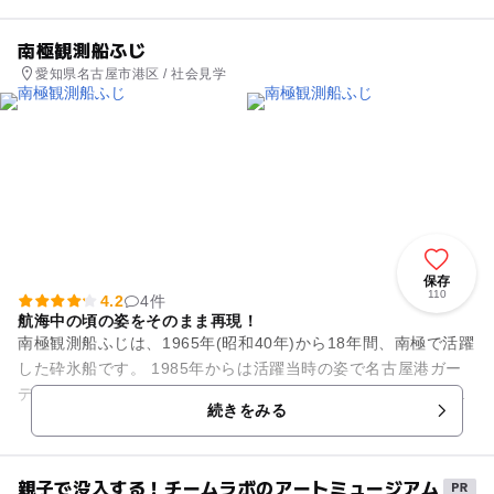
南極観測船ふじ
愛知県名古屋市港区 / 社会見学
保存
110
4.2
4件
航海中の頃の姿をそのまま再現！
南極観測船ふじは、1965年(昭和40年)から18年間、南極で活躍
した砕氷船です。 1985年からは活躍当時の姿で名古屋港ガー
デンふ頭に係留され、南極観測船や南極について学べる施設と
続きをみる
なっていま...
親子で没入する！チームラボのアートミュージアム