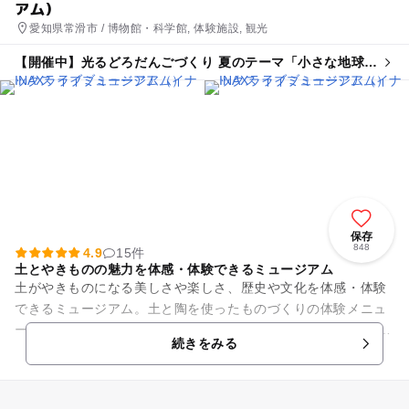
アム）
愛知県常滑市 / 博物館・科学館, 体験施設, 観光
【開催中】光るどろだんごづくり 夏のテーマ「小さな地球を
つくろう」
保存
848
4.9
15件
土とやきものの魅力を体感・体験できるミュージアム
土がやきものになる美しさや楽しさ、歴史や文化を体感・体験
できるミュージアム。土と陶を使ったものづくりの体験メニュ
ーがいっぱいです。 「土・どろんこ館」では、光るどろだんご
続きをみる
づくりが大人気。や...