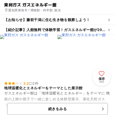
東邦ガス ガスエネルギー館
愛知県東海市 / 博物館・科学館, 観光
【お知らせ】藤前干潟に住む生き物を観察しよう！
【紹介記事】入館無料で体験学習！ガスエネルギー館が20年
ぶりに大リニューアルin愛知
保存
993
3.2
2件
地球温暖化とエネルギーをテーマとした展示館
ガスエネルギー館は「地球温暖化とエネルギー」をテーマに 映
画の上映や親子で一緒に楽しめる体験型展示、液化天然ガス
（LNG）の世界を体感実験ラボなど 環境とエネルギーの関わり
続きをみる
について見てふれて...