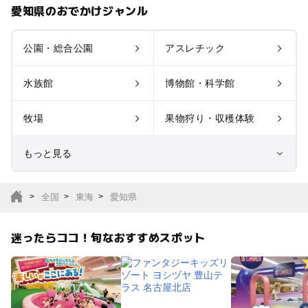
愛知県のおでかけジャンル
公園・総合公園
アスレチック
水族館
博物館・科学館
牧場
果物狩り・収穫体験
もっと見る
室内遊び場
遊園地
全国
東海
愛知県
テーマパーク
動物園
迷ったらココ！旬なおすすめスポット
サファリパーク
植物園・フラワーパー
ク
キャンプ場
バーベキュー