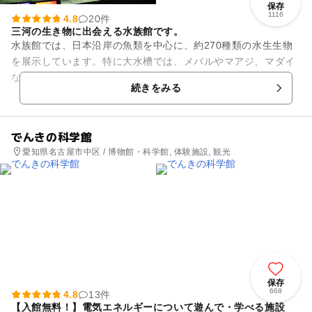
保存
1116
4.8
20件
三河の生き物に出会える水族館です。
水族館では、日本沿岸の魚類を中心に、約270種類の水生生物
を展示しています。特に大水槽では、メバルやマアジ、マダイ
など三河湾・伊勢湾に生息し釣り魚としてもなじみ深い魚を中
続きをみる
心に展示。ニホンイシガメ...
でんきの科学館
愛知県名古屋市中区 / 博物館・科学館, 体験施設, 観光
保存
668
4.8
13件
【入館無料！】電気エネルギーについて遊んで・学べる施設