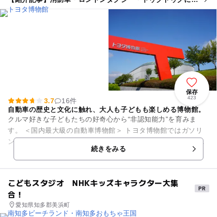
れる！ トヨタ博物館で体験イベント開催
保存
423
3.7
16件
自動車の歴史と文化に触れ、大人も子どもも楽しめる博物館。
クルマ好きな子どもたちの好奇心から“非認知能力”を育みま
す。 ＜国内最大級の自動車博物館＞ トヨタ博物館ではガソリ
ン自動車誕生から現代にいたるまでの日米欧の自動車の歴史
続きをみる
を、約150台の展...
こどもスタジオ NHKキッズキャラクター大集
合！
愛知県知多郡美浜町