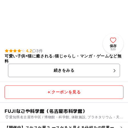
保存
520
4.2
3件
可愛い子供×猫に癒される♪猫じゃらし・マンガ・ゲームなど無
料
続きをみる
クーポンを見る
FUJIなごや科学館（名古屋市科学館）
愛知県名古屋市中区 / 博物館・科学館, 体験施設, プラネタリウム・天文
台
【開催中】スケスケ展２ ースケると見える仕組みの世界ー