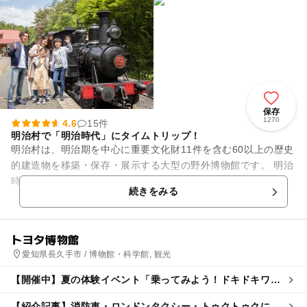
保存
1270
4.6
15件
明治村で「明治時代」にタイムトリップ！
明治村は、明治期を中心に重要文化財11件を含む60以上の歴史
的建造物を移築・保存・展示する大型の野外博物館です。 明治
時代に実際に走行していたSL・京都市電に体験乗車できるほ
続きをみる
か、明治時代風...
トヨタ博物館
愛知県長久手市 / 博物館・科学館, 観光
【開催中】夏の体験イベント「乗ってみよう！ドキドキワク
ワク はたらくクルマ」
【紹介記事】消防車・ロンドンタクシー・トゥクトゥクに乗