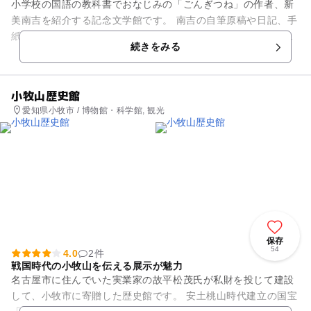
小学校の国語の教科書でおなじみの「ごんぎつね」の作者、新
美南吉を紹介する記念文学館です。 南吉の自筆原稿や日記、手
紙といった興味深い展示品もあれば、代表作のジオラマもあ
続きをみる
り、想像の世界だった物語...
小牧山歴史館
愛知県小牧市 / 博物館・科学館, 観光
保存
54
4.0
2件
戦国時代の小牧山を伝える展示が魅力
名古屋市に住んでいた実業家の故平松茂氏が私財を投じて建設
して、小牧市に寄贈した歴史館です。 安土桃山時代建立の国宝