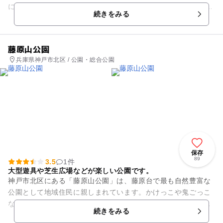
に、水深は60センチ、110センチ、120センチの3カ所あり、子
続きをみる
どもの身長に合わせて...
藤原山公園
兵庫県神戸市北区 / 公園・総合公園
保存
89
3.5
1件
大型遊具や芝生広場などが楽しい公園です。
神戸市北区にある「藤原山公園」は、藤原台で最も自然豊富な
公園として地域住民に親しまれています。かけっこや鬼ごっこ
などたくさんの遊びができる広い芝生広場をはじめ、子供が大
続きをみる
好きな滑り台付きの大型遊具...