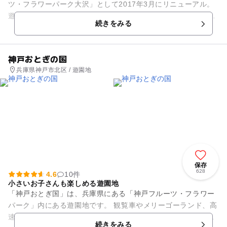
ツ・フラワーパーク大沢」として2017年3月にリニューアル。
遊園地やプール、モンキーズ劇場、ドックランに加え、BBQ会
続きをみる
場やフルーツ狩り、季節...
神戸おとぎの国
兵庫県神戸市北区 / 遊園地
保存
628
4.6
10件
小さいお子さんも楽しめる遊園地
「神戸おとぎ国」は、兵庫県にある「神戸フルーツ・フラワー
パーク」内にある遊園地です。 観覧車やメリーゴーランド、高
速回転するフラッシュダンス、海賊船で外に放り出されるスリ
続きをみる