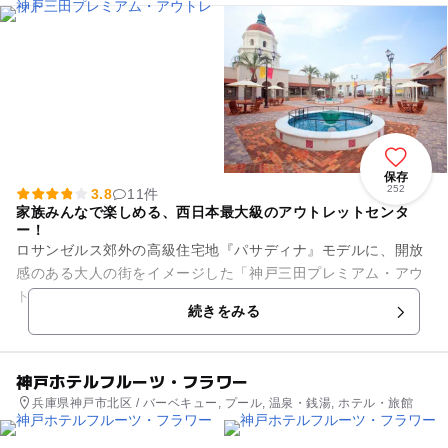
保存
252
3.8
11件
家族みんなで楽しめる、西日本最大級のアウトレットセンタ
ー！
ロサンゼルス郊外の高級住宅地『パサディナ』モデルに、開放
感のある大人の街をイメージした「神戸三田プレミアム・アウ
トレット」は高級ブランドから飲食店まで約210のショップが
続きをみる
揃った、西日本最大の店舗...
神戸ホテルフルーツ・フラワー
兵庫県神戸市北区 / バーベキュー, プール, 温泉・銭湯, ホテル・旅館