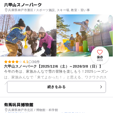
六甲山スノーパーク
兵庫県神戸市灘区 / スポーツ施設, スキー場, 教室・習い事
保存
4808
4.1
36件
六甲山スノーパーク【2025/12/6（土）～2026/3/8（日）】
今年の冬は、家族みんなで雪の冒険を楽しもう！2025シーズン
は、家族みんなで「来てよかった！」と思える、ワクワクのス
ノーパフォーマンス（スノパ）体験が盛りだくさん！時間もお
続きをみる
金もムダにせず、思いっ...
有馬玩具博物館
兵庫県神戸市北区 / 博物館・科学館