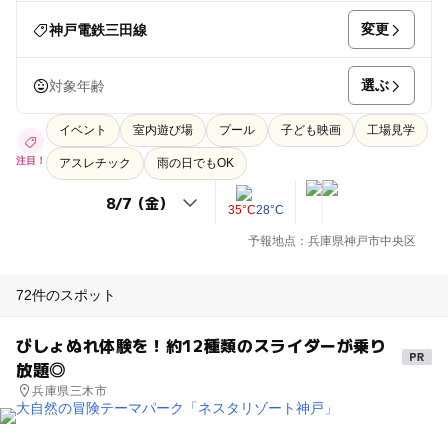
変更
神戸電鉄三田線
選ぶ
対象年齢
イベント
室内遊び場
プール
子ども映画
工場見学
注目！
アスレチック
雨の日でもOK
35°C
28°C
予報地点：兵庫県神戸市中央区
72件のスポット
びしょぬれ体験を！約12種類のスライダーが乗り
放題◎
兵庫県三木市