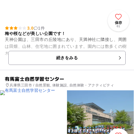
保存
61
3.0
1件
梅や桜などが美しい公園です！
天神公園は、三田市の丘陵地にあり、天満神社に隣接し、周囲
は田畑、山林、住宅地に囲まれています。園内には数多くの樹
木が配置され、芝生も敷設されています。また、園路や遊具、
続きをみる
あずまや、ベンチ、駐車場等...
有馬富士自然学習センター
兵庫県三田市 / 自然景観, 体験施設, 自然体験・アクティビティ