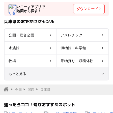
いこーよアプリで
ダウンロード
地図から探す！
兵庫県のおでかけジャンル
公園・総合公園
アスレチック
水族館
博物館・科学館
牧場
果物狩り・収穫体験
もっと見る
室内遊び場
遊園地
全国
関西
兵庫県
テーマパーク
動物園
迷ったらココ！旬なおすすめスポット
サファリパーク
植物園・フラワーパー