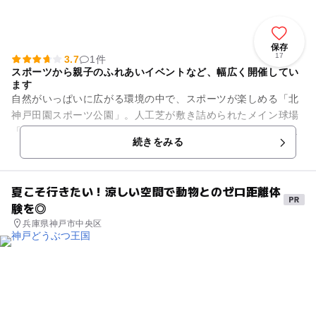
保存
17
3.7
1件
スポーツから親子のふれあいイベントなど、幅広く開催してい
ます
自然がいっぱいに広がる環境の中で、スポーツが楽しめる「北
神戸田園スポーツ公園」。人工芝が敷き詰められたメイン球場
「あじさいスタジアム北神戸」をはじめ、体育館、フットサル
続きをみる
などの球技に対応するスポー...
夏こそ行きたい！涼しい空間で動物とのゼロ距離体
験を◎
兵庫県神戸市中央区