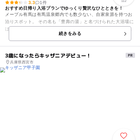
112
3.3
1件
おすすめ日帰り入浴プランでゆっくり贅沢なひとときを！
メープル有馬は有馬温泉郷内でも数少ない、自家泉源を持つお
泊りスポット。 その名も「豊壽の湯」と名づけられた大浴場に
は、泡沫浴・寝湯・圧中浴・歩行浴といった設備がそろってい
続きをみる
ます。 こちらは日帰...
3歳になったらキッザニアデビュー！
兵庫県西宮市