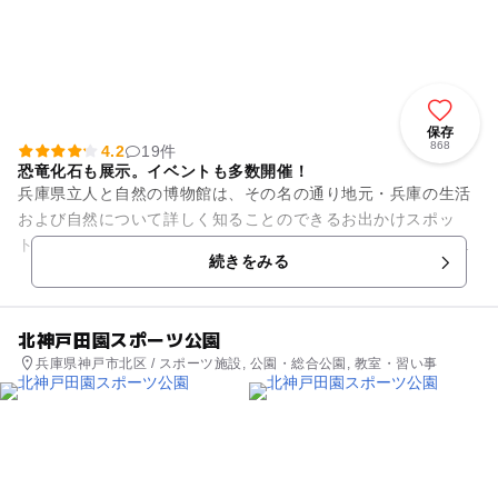
保存
868
4.2
19件
恐竜化石も展示。イベントも多数開催！
兵庫県立人と自然の博物館は、その名の通り地元・兵庫の生活
および自然について詳しく知ることのできるお出かけスポッ
ト。展示室では丹波で発掘された恐竜化石や、兵庫県南部地震
続きをみる
から見る地層など、ジオラマや...
北神戸田園スポーツ公園
兵庫県神戸市北区 / スポーツ施設, 公園・総合公園, 教室・習い事