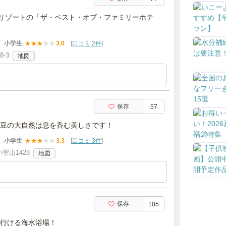
立リゾートの「ザ・ベスト・オブ・ファミリーホテ
小学生
★
★
★
★
★
3.0
[
口コミ 2件
]
-3
地図
保存
57
豆の大自然は息を呑む美しさです！
小学生
★
★
★
★
★
3.3
[
口コミ 3件
]
室山1428
地図
保存
105
行ける海水浴場！