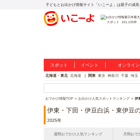
子どもとお出かけ情報サイト「いこーよ」は親子の成長
スポット
101,135件
スポット
イベント
オンライン
北海道・東北
北海道
関東
東京
神奈川
千葉
埼玉
おでかけ情報TOP
お出かけ人気スポットランキング
伊
伊東・下田・伊豆白浜・東伊豆
2025年
週間おでかけ人気ランキング
月間おで