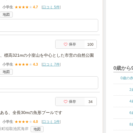
小学生
★
★
★
★
★
4.7
[
口コミ 5件
]
地図
保存
100
、標高321mの小室山を中心とした市営の自然公園
小学生
★
★
★
★
★
4.3
[
口コミ 7件
]
0歳から
地図
0歳の
2
4
保存
34
ある、全長30mの魚形プールです
6
小学生
★
★
★
★
★
4.0
[
口コミ 1件
]
8
豆町稲取池尻海岸
地図