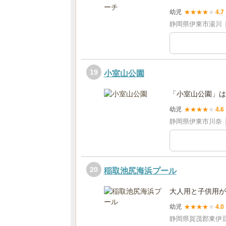
幼児
★
★
★
★
★
4.7
静岡県伊東市湯川
19
小室山公園
「小室山公園」は
幼児
★
★
★
★
★
4.6
静岡県伊東市川奈
20
稲取池尻海浜プール
大人用と子供用が
幼児
★
★
★
★
★
4.0
静岡県賀茂郡東伊