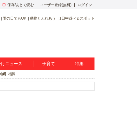
保存/あとで読む
ユーザー登録(無料)
ログイン
雨の日でもOK
動物とふれあう
1日中遊べるスポット
かけニュース
子育て
特集
沖縄
福岡