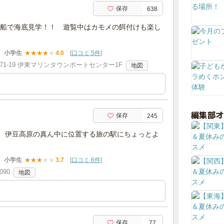
保存
638
船で海底見学！！ 遊覧中はカモメの餌付けも楽し
小学生
★
★
★
★
★
4.0
[
口コミ 5件
]
1-19 伊東マリンタウンポートセンター1F
地図
編集部
保存
245
い、伊豆高原の真ん中に位置する旅の駅にちょっとよ
小学生
★
★
★
★
★
3.7
[
口コミ 6件
]
90
地図
保存
77