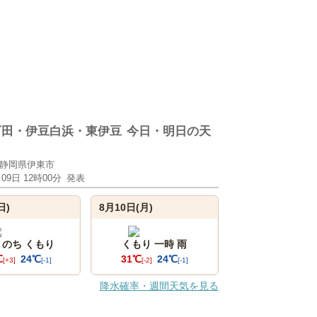
下田・伊豆白浜・東伊豆
今日・明日の天
静岡県伊東市
月09日 12時00分
発表
日)
8月10日(月)
 のち くもり
くもり 一時 雨
℃
24℃
31℃
24℃
[+3]
[-1]
[-2]
[-1]
降水確率・週間天気を見る