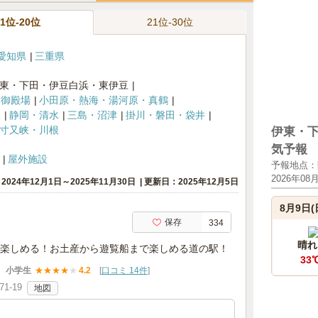
11位-20位
21位-30位
愛知県
三重県
東・下田・伊豆白浜・東伊豆
・御殿場
小田原・熱海・湯河原・真鶴
豆
静岡・清水
三島・沼津
掛川・磐田・袋井
寸又峡・川根
伊東・
気予報
屋外施設
予報地点：
2026年08
024年12月1日～2025年11月30日
更新日：2025年12月5日
8月9日(
保存
334
晴れ
楽しめる！お土産から遊覧船まで楽しめる道の駅！
33
小学生
★
★
★
★
★
4.2
[
口コミ 14件
]
-19
地図