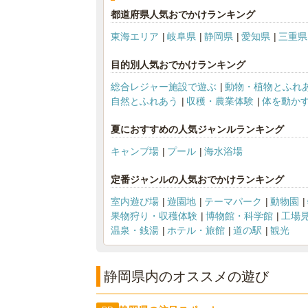
都道府県人気おでかけランキング
東海エリア
岐阜県
静岡県
愛知県
三重県
目的別人気おでかけランキング
総合レジャー施設で遊ぶ
動物・植物とふれ
自然とふれあう
収穫・農業体験
体を動か
夏におすすめの人気ジャンルランキング
キャンプ場
プール
海水浴場
定番ジャンルの人気おでかけランキング
室内遊び場
遊園地
テーマパーク
動物園
果物狩り・収穫体験
博物館・科学館
工場
温泉・銭湯
ホテル・旅館
道の駅
観光
静岡県内のオススメの遊び