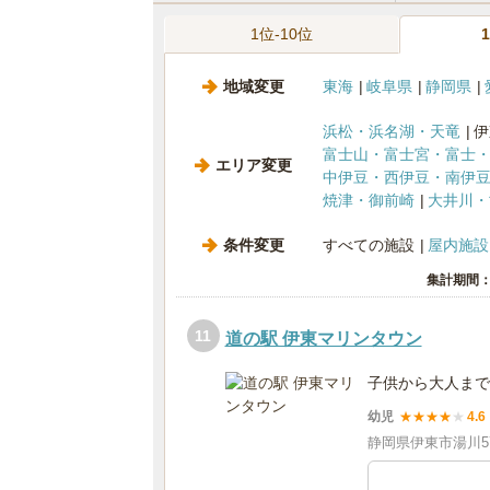
1位-10位
地域変更
東海
岐阜県
静岡県
浜松・浜名湖・天竜
伊
富士山・富士宮・富士
エリア変更
中伊豆・西伊豆・南伊
焼津・御前崎
大井川・
条件変更
すべての施設
屋内施設
集計期間：2
11
道の駅 伊東マリンタウン
子供から大人まで
幼児
★
★
★
★
★
4.6
静岡県伊東市湯川571