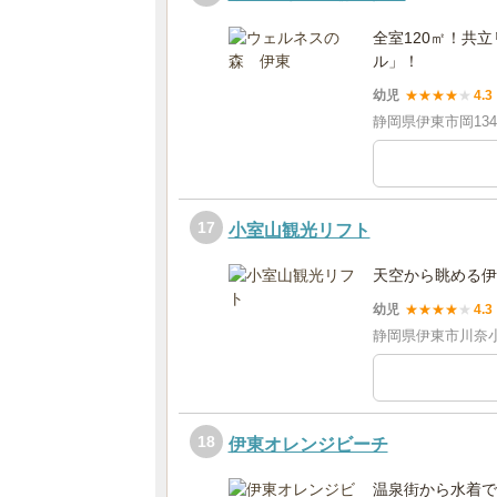
全室120㎡！共
ル」！
幼児
★
★
★
★
★
4.3
静岡県伊東市岡1348
17
小室山観光リフト
天空から眺める伊
幼児
★
★
★
★
★
4.3
静岡県伊東市川奈小
18
伊東オレンジビーチ
温泉街から水着で