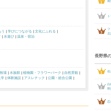
南
1
ト
2
フ
あう
学びにつながる
文化にふれる
3
北
す
水遊び
温泉・宿泊
長野県
佐
牧場
水族館
植物園・フラワーパーク
自然景観
1
見学
体験施設
アスレチック
公園・総合公園
白
2
野
忍
3