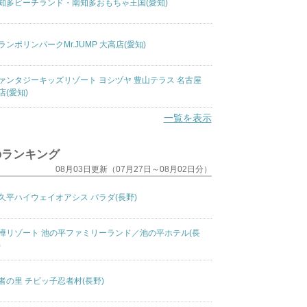
知多ビーチランド・南知多おもちゃ王国(愛知)
ランポリンパークMr.JUMP 大高店(愛知)
ァンタジーキッズリゾート ヨシヅヤ 豊山テラス 名古屋
店(愛知)
一覧を表示
のランキング
08月03日更新（07月27日～08月02日分）
久平ハイウェイオアシス パラダ(長野)
樺リゾート 池の平ファミリーランド／池の平ホテル(長
)
者の里 チビッ子忍者村(長野)