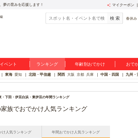
、夢の育みを応援します！
マイクーポン
春休み
イベント
ランキング
年齢別おでかけ
おで
東海
愛知
北陸・甲信越
関西
大阪
京都
兵庫
中国・四国
九州・
東・下田・伊豆白浜・東伊豆の年間ランキング
の家族でおでかけ人気ランキング
かけ人気ランキング
年間おでかけ人気ランキング