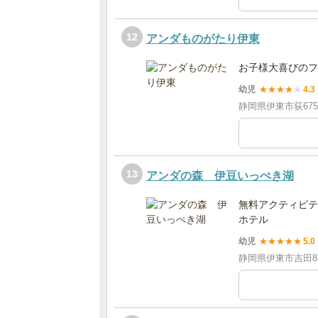
12
アンダものがたり伊東
お子様大喜びのフ
幼児
★
★
★
★
★
4.3
静岡県伊東市荻675
13
アンダの森 伊豆いっぺき湖
無料アクティビテ
ホテル
幼児
★
★
★
★
★
5.0
静岡県伊東市吉田8