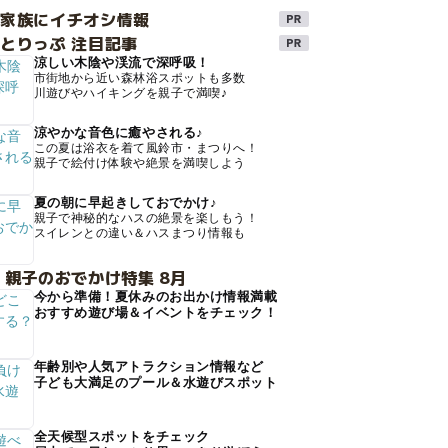
け家族にイチオシ情報
とりっぷ 注目記事
涼しい木陰や渓流で深呼吸！
市街地から近い森林浴スポットも多数
川遊びやハイキングを親子で満喫♪
涼やかな音色に癒やされる♪
この夏は浴衣を着て風鈴市・まつりへ！
親子で絵付け体験や絶景を満喫しよう
夏の朝に早起きしておでかけ♪
親子で神秘的なハスの絶景を楽しもう！
スイレンとの違い＆ハスまつり情報も
 親子のおでかけ特集 8月
今から準備！夏休みのお出かけ情報満載
おすすめ遊び場＆イベントをチェック！
年齢別や人気アトラクション情報など
子ども大満足のプール＆水遊びスポット
全天候型スポットをチェック