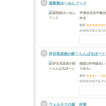
14
遊覧船ゆーみんフック
半潜水式水中観光
める
幼児
★
★
★
★
★
5.0
静岡県伊東市湯川57
15
伊豆高原旅の駅ぐらんぱるぽーと
国道135号線沿
りみち♪
幼児
★
★
★
★
★
3.8
静岡県伊東市富戸10
16
ウェルネスの森 伊東