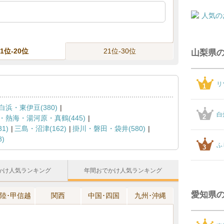
11位-20位
21位-30位
山梨県
リ
1
浜・東伊豆(380)
白
2
・熱海・湯河原・真鶴(445)
1)
三島・沼津(162)
掛川・磐田・袋井(580)
)
ふ
3
かけ人気ランキング
年間おでかけ人気ランキング
愛知県
陸･甲信越
関西
中国･四国
九州･沖縄