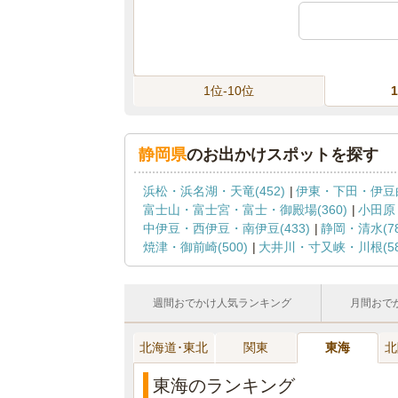
1位-10位
静岡県
のお出かけスポットを探す
浜松・浜名湖・天竜(452)
伊東・下田・伊豆白
富士山・富士宮・富士・御殿場(360)
小田原
中伊豆・西伊豆・南伊豆(433)
静岡・清水(78
焼津・御前崎(500)
大井川・寸又峡・川根(58
週間おでかけ人気ランキング
月間おで
北海道･東北
関東
東海
北
東海のランキング