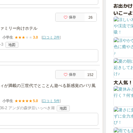
お出か
いこーよ
保存
26
ァミリー向けホテル
小学生
★
★
★
★
★
3.0
[
口コミ 2件
]
-3
地図
保存
152
大人気！
ィが満載の三世代でとことん遊べる新感覚のバリ風
小学生
★
★
★
★
★
5.0
[
口コミ 5件
]
36-2 アンダの森伊豆いっぺき湖
地図