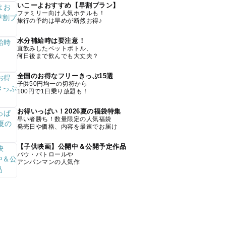
いこーよおすすめ【早割プラン】
ファミリー向け人気ホテルも！
旅行の予約は早めが断然お得♪
水分補給時は要注意！
直飲みしたペットボトル、
何日後まで飲んでも大丈夫？
全国のお得なフリーきっぷ15選
子供50円均一の切符から
100円で1日乗り放題も！
お得いっぱい！2026夏の福袋特集
早い者勝ち！数量限定の人気福袋
発売日や価格、内容を最速でお届け
【子供映画】公開中＆公開予定作品
パウ・パトロールや
アンパンマンの人気作