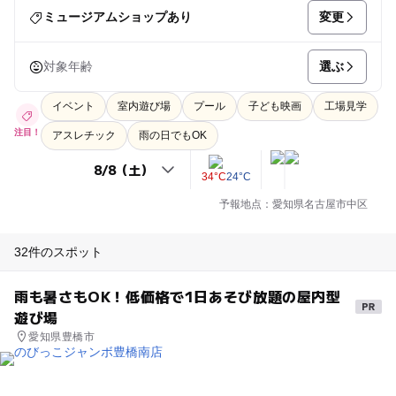
変更
ミュージアムショップあり
選ぶ
対象年齢
イベント
室内遊び場
プール
子ども映画
工場見学
注目！
アスレチック
雨の日でもOK
34°C
24°C
予報地点：愛知県名古屋市中区
32件のスポット
雨も暑さもOK！低価格で1日あそび放題の屋内型
遊び場
愛知県豊橋市