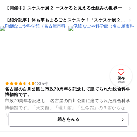
台
【開催中】スケスケ展２ ースケると見える仕組みの世界ー
【紹介記事】体も車もまるごとスケスケ！「スケスケ展２」
がFUJIなごや科学館で開催
保存
1948
4.6
35件
名古屋の白川公園に市政70周年を記念して建てられた総合科学
博物館です。
市政70周年を記念し、名古屋の白川公園に建てられた総合科学
博物館です。「天文館」「理工館」「生命館」の３館からな
り、自然界のさまざまな科学現象を紹介しています。 「みて、
続きをみる
ふれて、たしかめて...