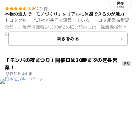
保存
1693
4.5
22件
本物の迫力で「モノづくり」をリアルに体感できるのが魅力
トヨタグループ17社が共同で運営している「トヨタ産業技術記
念館」。展示場面積14,300m2の広い館内には、繊維機械館と
自動車館があり、技術の変遷を本物の機械の動態展示と実演で
続きをみる
紹介しています。ま...
「モンパの夜まつり」開催日は20時までの延長営
業！
愛知県犬山市