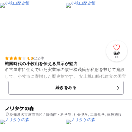
保存
54
4.0
2件
戦国時代の小牧山を伝える展示が魅力
名古屋市に住んでいた実業家の故平松茂氏が私財を投じて建設
して、小牧市に寄贈した歴史館です。 安土桃山時代建立の国宝
「飛雲閣」をモデルに設計し、当時の面影を現代に伝えていま
続きをみる
す。 小牧山は、...
ノリタケの森
愛知県名古屋市西区 / 博物館・科学館, 社会見学, 工場見学, 体験施設