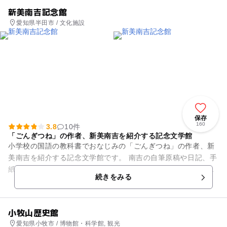
新美南吉記念館
愛知県半田市 / 文化施設
保存
160
3.8
10件
「ごんぎつね」の作者、新美南吉を紹介する記念文学館
小学校の国語の教科書でおなじみの「ごんぎつね」の作者、新
美南吉を紹介する記念文学館です。 南吉の自筆原稿や日記、手
紙といった興味深い展示品もあれば、代表作のジオラマもあ
続きをみる
り、想像の世界だった物語...
小牧山歴史館
愛知県小牧市 / 博物館・科学館, 観光