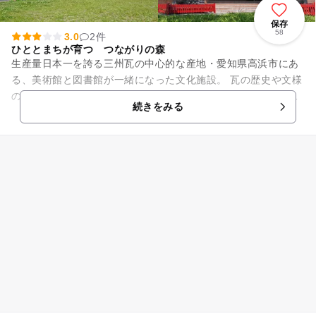
保存
58
3.0
2件
ひととまちが育つ つながりの森
生産量日本一を誇る三州瓦の中心的な産地・愛知県高浜市にあ
る、美術館と図書館が一緒になった文化施設。 瓦の歴史や文様
の美しさを紹介する常設展示と、考古、美術、絵本原画など幅
続きをみる
広い分野の展覧会を行い...