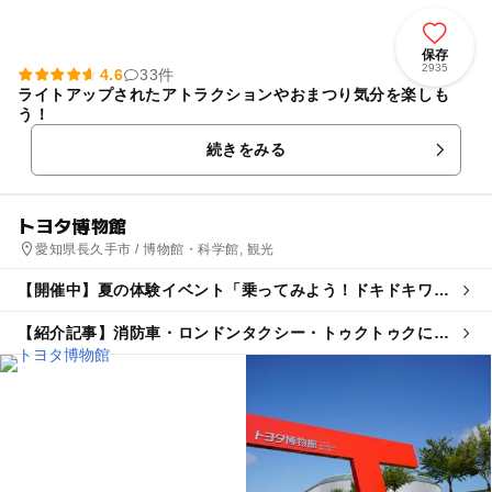
保存
2935
4.6
33件
ライトアップされたアトラクションやおまつり気分を楽しも
う！
続きをみる
トヨタ博物館
愛知県長久手市 / 博物館・科学館, 観光
【開催中】夏の体験イベント「乗ってみよう！ドキドキワク
ワク はたらくクルマ」
【紹介記事】消防車・ロンドンタクシー・トゥクトゥクに乗
れる！ トヨタ博物館で体験イベント開催