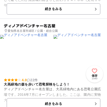
年）守護所が清須に移転し尾張の中枢として繁栄を築きます。
続きをみる
まさに戦国時代の幕開けとと...
ディノアドベンチャー名古屋
愛知県名古屋市緑区 / 公園・総合公園
保存
1540
4.0
22件
大高緑地の森を歩いて恐竜探検をしよう！
ディノアドベンチャー名古屋は、大高緑地内にある恐竜公園広
場です。2016年7月にオープンしました。ここは、園内に実物
大の恐竜ロボットがいるテーマパーク。広い森の中を徒歩で散
続きをみる
策して恐竜を探します。...