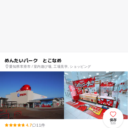
めんたいパーク とこなめ
愛知県常滑市 / 室内遊び場, 工場見学, ショッピング
保存
520
4.7
11件