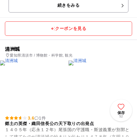
続きをみる
クーポンを見る
清洲城
愛知県清須市 / 博物館・科学館, 観光
保存
52
3.6
1件
郷土の英傑・織田信長公の天下取りの出発点
１４０５年（応永１２年）尾張国の守護職・斯波義重が別郭と
して建てたのが清須城の始まりと伝わり１４７８年（文明１０