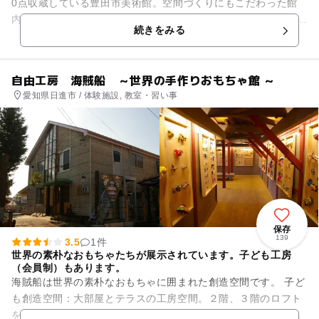
0点収蔵している豊田市美術館。空間づくりにもこだわった館
内は、建築家･谷口吉生氏の代表作のひとつで、モダンな外観や
続きをみる
自然光を取り入れた展...
自由工房 海賊船 ～世界の手作りおもちゃ館 ～
愛知県日進市 / 体験施設, 教室・習い事
保存
139
3.5
1件
世界の素朴なおもちゃたちが展示されています。子ども工房
（会員制）もあります。
海賊船は世界の素朴なおもちゃに囲まれた創造空間です。 子ど
も創造空間：大部屋とテラスの工房空間。２階、３階のロフト
を使った子どもの自由空間、子どもが使える手工具と、豊富な