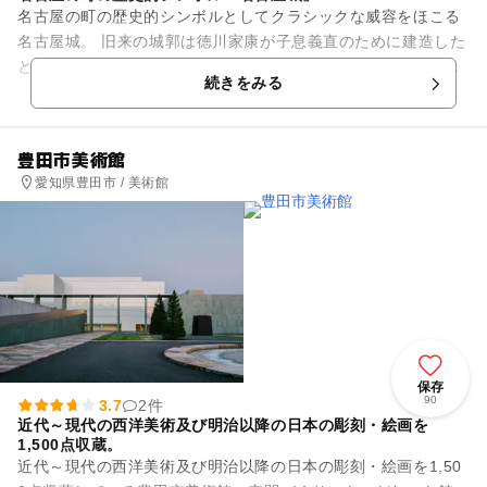
名古屋の町の歴史的シンボルとしてクラシックな威容をほこる
名古屋城。 旧来の城郭は徳川家康が子息義直のために建造した
と伝わり、尾張徳川家歴代の居城として名古屋を治める象徴と
続きをみる
なり、きらびやかな金鯱...
豊田市美術館
愛知県豊田市 / 美術館
保存
90
3.7
2件
近代～現代の西洋美術及び明治以降の日本の彫刻・絵画を
1,500点収蔵。
近代～現代の西洋美術及び明治以降の日本の彫刻・絵画を1,50