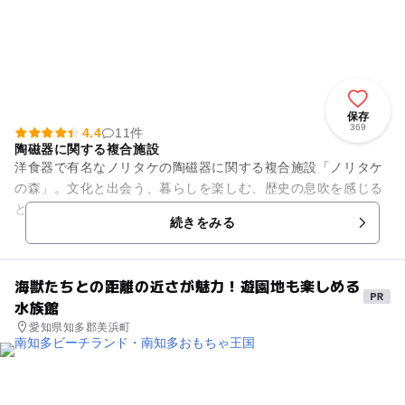
保存
369
4.4
11件
陶磁器に関する複合施設
洋食器で有名なノリタケの陶磁器に関する複合施設「ノリタケ
の森」。文化と出会う、暮らしを楽しむ、歴史の息吹を感じる
という3つゾーンを配し、憩いの場としてのリラクゼーション
続きをみる
エリアです。 陶磁器...
海獣たちとの距離の近さが魅力！遊園地も楽しめる
水族館
愛知県知多郡美浜町