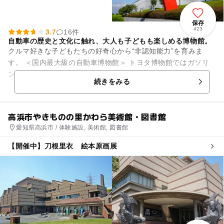
保存
423
3.7
16件
自動車の歴史と文化に触れ、大人も子どもも楽しめる博物館。
クルマ好きな子どもたちの好奇心から“非認知能力”を育みま
す。 ＜国内最大級の自動車博物館＞ トヨタ博物館ではガソリ
ン自動車誕生から現代にいたるまでの日米欧の自動車の歴史
続きをみる
を、約150台の展...
高浜市やきものの里かわら美術館・図書館
愛知県高浜市 / 体験施設, 美術館, 図書館
【開催中】刀根里衣 絵本原画展