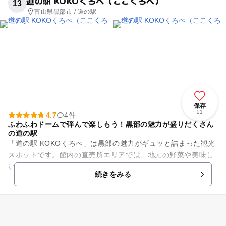
道の駅 KOKOくろべ（ここくろべ）
13
富山県黒部市 / 道の駅
保存
51
4.7
4件
ふわふわドームで弾んで楽しもう！黒部の魅力が盛りだくさん
の道の駅
「道の駅 KOKOくろべ」は黒部の魅力がギュッと詰まった観光
スポットです。館内の直売所エリアでは、地元の野菜や美味し
いお米、物販エリアでは黒部の定番お土産、フードコートでは
続きをみる
黒部の米粉を使用したク...