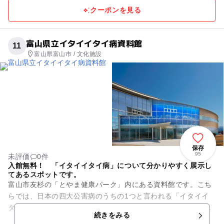
クーポンを見る
富山県立イタイイタイ病資料館
11
富山県富山市 / 文化施設
保存
95
未評価
0件
入館無料！ 「イタイイタイ病」について分かりやすく展示し
てあるスポットです。
富山市友杉の「とやま健康パーク」内にある資料館です。こち
らでは、日本の四大公害病のうちの1つと言われる「イタイイ
タイ病」について学ぶことができます。ジオラマや絵本、映像
続きをみる
などで展示してあり、子ども...