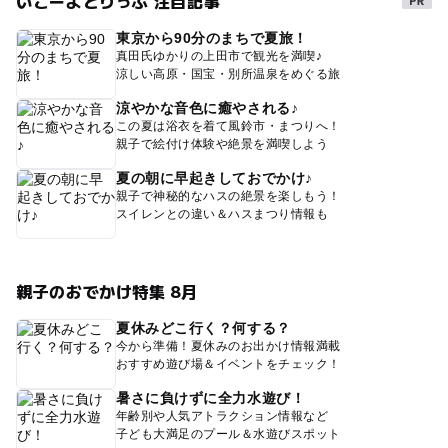
いこーよとりっぷ 注目記事
東京から90分のまちで夏旅！
真田氏ゆかりの上田市で観光を満喫♪
涼しい高原・国宝・別所温泉をめぐる旅
涼やかな音色に癒やされる♪
この夏は浴衣を着て風鈴市・まつりへ！
親子で絵付け体験や絶景を満喫しよう
夏の朝に早起きしておでかけ♪
親子で神秘的なハスの絶景を楽しもう！
スイレンとの違い＆ハスまつり情報も
親子のおでかけ特集 8月
夏休みどこ行く？何する？
今から準備！夏休みのお出かけ情報満載
おすすめ遊び場＆イベントをチェック！
暑さに負けずに全力水遊び！
年齢別や人気アトラクション情報など
子ども大満足のプール＆水遊びスポット