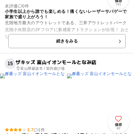
保存
761
未評価
0件
小学生以上から誰でも楽しめる！痛くないレーザーサバゲーで
家族で盛り上がろう！
北陸地方最大のアウトレットである、三井アウトレットパーク
北陸小矢部店の2Fフロアに新感覚アトラクションが出現！ おと
なも子ども安心安全なレーザーサバゲーでご家族一緒に楽しめ
続きをみる
る！ 赤外線だから...
ザキッズ 富山イオンモールとなみ店
15
富山県砺波市 / 室内遊び場
保存
92
3.7
1件