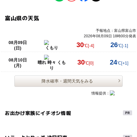
富山県の天気
予報地点：富山県富山市
2026年08月09日 18時00分発表
08月09日
30
26
℃
[-4]
℃
[-1]
くもり
(日)
08月10日
30
24
晴れ 時々 くも
℃
[0]
℃
[+1]
(月)
り
降水確率・週間天気をみる
情報提供：
お出かけ家族にイチオシ情報