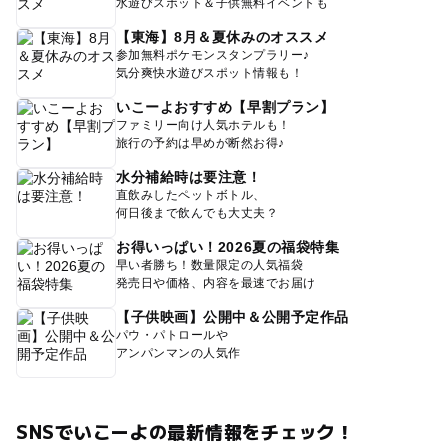
水遊びスポット＆子供無料イベントも
【東海】8月＆夏休みのオススメ
参加無料ポケモンスタンプラリー♪
気分爽快水遊びスポット情報も！
いこーよおすすめ【早割プラン】
ファミリー向け人気ホテルも！
旅行の予約は早めが断然お得♪
水分補給時は要注意！
直飲みしたペットボトル、
何日後まで飲んでも大丈夫？
お得いっぱい！2026夏の福袋特集
早い者勝ち！数量限定の人気福袋
発売日や価格、内容を最速でお届け
【子供映画】公開中＆公開予定作品
パウ・パトロールや
アンパンマンの人気作
SNSでいこーよの最新情報をチェック！