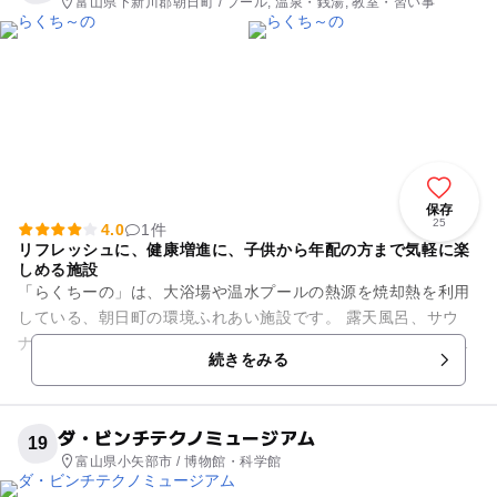
富山県下新川郡朝日町 / プール, 温泉・銭湯, 教室・習い事
保存
25
4.0
1件
リフレッシュに、健康増進に、子供から年配の方まで気軽に楽
しめる施設
「らくちーの」は、大浴場や温水プールの熱源を焼却熱を利用
している、朝日町の環境ふれあい施設です。 露天風呂、サウ
ナ、プール、ジム、エアロ、アカスリ、マッサージ、岩盤浴な
続きをみる
どの施設が整い、もちろん...
ダ・ビンチテクノミュージアム
19
富山県小矢部市 / 博物館・科学館