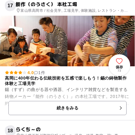
能作（のうさく） 本社工場
17
富山県高岡市 / 社会見学, 工場見学, 体験施設, レストラン・カフ
ェ, ショッピング
保存
73
4.0
1件
高岡に400年伝わる伝統技術を五感で楽しもう！錫の鋳物製作
体験と工場見学
錫（すず）の曲がる器や酒器、インテリア雑貨などを製造する
鋳物メーカー『能作（のうさく）』の本社工場です。2017年に
約4000坪の敷地に建てられた施設には、工場の他、錫（すず）
続きをみる
の鋳物製作体験がで...
らくち～の
18