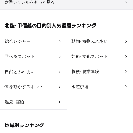
定番ジャンルをもっと見る
植物園・フラワーパーク
自然景観
北陸･甲信越の目的別人気週間ランキング
果物狩り・収穫体験
博物館・科学館
総合レジャー
動物･植物ふれあい
工場見学
体験施設
学べるスポット
芸術･文化スポット
アスレチック
公園・総合公園
自然とふれあい
収穫･農業体験
温泉・銭湯
ホテル・旅館
体を動かすスポット
水遊び場
道の駅
観光
温泉･宿泊
地域別ランキング