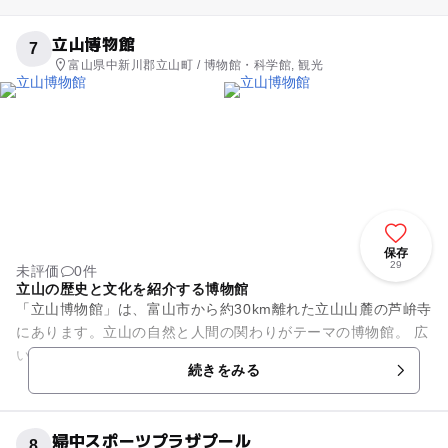
立山博物館
7
富山県中新川郡立山町 / 博物館・科学館, 観光
保存
29
未評価
0件
立山の歴史と文化を紹介する博物館
「立山博物館」は、富山市から約30km離れた立山山麓の芦峅寺
にあります。立山の自然と人間の関わりがテーマの博物館。 広
い敷地は、「教界」・「聖界」・「遊界」と名付けられた3つ
続きをみる
のゾーンで構成され...
婦中スポーツプラザプール
8