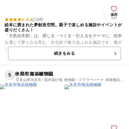
保存
242
4.4
3件
絵本に囲まれた夢創造空間。親子で楽しめる施設やイベントが
盛りだくさん！
「大島絵本館」は、感じる・つくる・伝えるをテーマに、絵本
を通じて夢と心を育む、文化的で魅力あふれる施設です。陽ざ
しが明るくふりそそぐ、船をイメージした空間には、赤ちゃん
続きをみる
からお年寄りまでが楽しめる...
氷見市海浜植物園
5
富山県氷見市 / 室内遊び場, 植物園・フラワーパーク, 体験施設,
公園・総合公園, 自然体験・アクティビティ