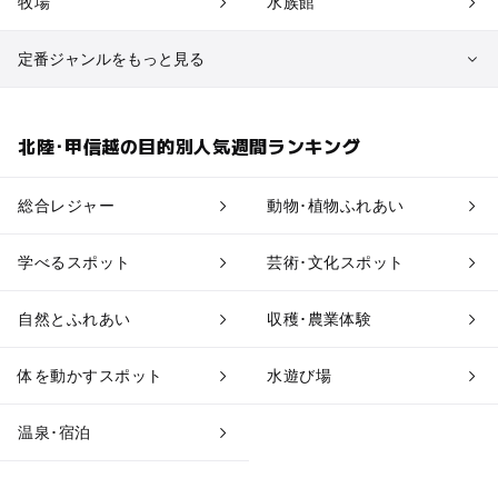
牧場
水族館
定番ジャンルをもっと見る
植物園・フラワーパーク
自然景観
北陸･甲信越の目的別人気週間ランキング
果物狩り・収穫体験
博物館・科学館
総合レジャー
動物･植物ふれあい
工場見学
体験施設
学べるスポット
芸術･文化スポット
アスレチック
公園・総合公園
自然とふれあい
収穫･農業体験
温泉・銭湯
ホテル・旅館
体を動かすスポット
水遊び場
道の駅
観光
温泉･宿泊