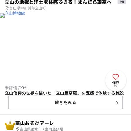
立山の地獄と浄土を体感できる！まんだら遊苑へ
富山県中新川郡立山町
保存
29
未評価
0件
立山信仰の世界を描いた「立山曼荼羅」を五感で体験する施設
続きをみる
富山あそびマーレ
1
富山県射水市 / 室内遊び場