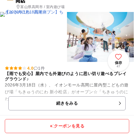
岡店
富山県高岡市 / 室内遊び場
保存
47
4.0
1件
【雨でも安心】屋内でも外遊びのように思い切り遊べるプレイ
グラウンド♪
2026年3月18日（水）、 イオンモール高岡に屋内型こどもの遊
び場「ちきゅうのにわ 新小松店」がオープン☆「ちきゅうのに
わ」は0歳から12歳までの子どもとそのファミリーを対象に、
続きをみる
地球や自然をテ...
クーポンを見る