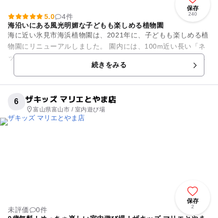
保存
240
5.0
4件
海沿いにある風光明媚な子どもも楽しめる植物園
海に近い氷見市海浜植物園は、2021年に、子どもも楽しめる植
物園にリニューアルしました。 園内には、100m近い長い「ネ
ット遊具」や大きな「ふわふわドーム」、木に触れながら遊ん
続きをみる
でいただけるたく...
ザキッズ マリエとやま店
6
富山県富山市 / 室内遊び場
保存
2
未評価
0件