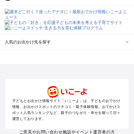
人気のお出かけ先を探す
全国からプール子連れおでかけスポットを探す
北海道･東北のプールおでかけ
北陸･甲信越のプールおでかけ
関東のプールおでかけ
東海のプールおでかけ
関西のプールおでかけ
中国･四国のプールおでかけ
子どもとお出かけ情報サイト「いこーよ」は、子どものおでかけ
九州･沖縄のプールおでかけ
情報、お出かけスポットのクチコミ・親子体験情報、おでかけス
ポット人気ランキングなど、親子のつながり・幸せを願って日々
運営しております。
定番お出かけスポット
遊園地
ご意見やお問い合わせ
施設やイベント運営者の方