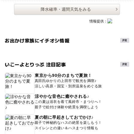
降水確率・週間天気をみる
情報提供：
お出かけ家族にイチオシ情報
いこーよとりっぷ 注目記事
東京から90分のまちで夏旅！
真田氏ゆかりの上田市で観光を満喫♪
涼しい高原・国宝・別所温泉をめぐる旅
涼やかな音色に癒やされる♪
この夏は浴衣を着て風鈴市・まつりへ！
親子で絵付け体験や絶景を満喫しよう
夏の朝に早起きしておでかけ♪
親子で神秘的なハスの絶景を楽しもう！
スイレンとの違い＆ハスまつり情報も