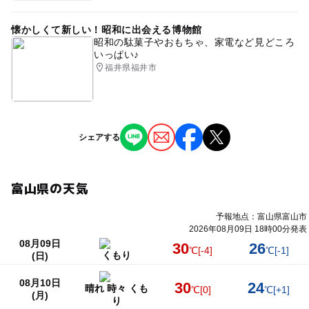
懐かしくて新しい！昭和に出会える博物館
昭和の駄菓子やおもちゃ、家電など見どころ
いっぱい♪
福井県福井市
シェアする
富山県の天気
予報地点：富山県富山市
2026年08月09日 18時00分発表
08月09日
30
26
℃
[-4]
℃
[-1]
くもり
(日)
08月10日
30
24
晴れ 時々 くも
℃
[0]
℃
[+1]
(月)
り