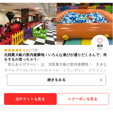
保存
938
4.6
7件
北陸最大級の室内遊園地！いろんな遊びが盛りだくさんで、何
をするか迷っちゃう♪
「富山あそびマーレ」は、北陸最大級の室内遊園地！ 大きな
ボールプールにサイバーホイール、トランポリン、クライミン
グウォールやすべり台のふわふわ遊具もあります。 バッテリー
続きをみる
カー、ウェスタント...
チケットを見る
クーポンを見る