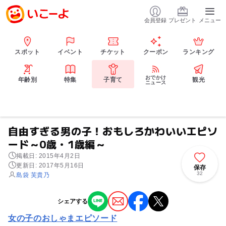
会員登録
プレゼント
メニュー
スポット
イベント
チケット
クーポン
ランキング
おでかけ
年齢別
特集
子育て
観光
ニュース
自由すぎる男の子！おもしろかわいいエピソ
ード～0歳・1歳編～
掲載日: 2015年4月2日
更新日: 2017年5月16日
保存
32
島袋 芙貴乃
シェアする
女の子のおしゃまエピソード