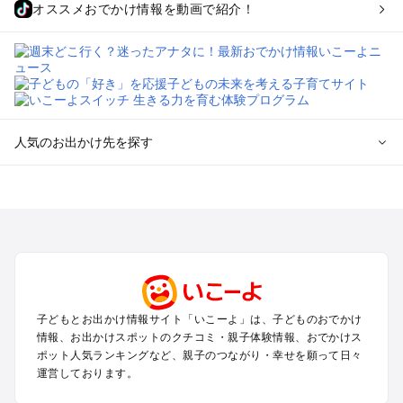
オススメおでかけ情報を動画で紹介！
人気のお出かけ先を探す
全国からプール子連れおでかけスポットを探す
北海道･東北のプールおでかけ
北陸･甲信越のプールおでかけ
関東のプールおでかけ
東海のプールおでかけ
関西のプールおでかけ
中国･四国のプールおでかけ
子どもとお出かけ情報サイト「いこーよ」は、子どものおでかけ
九州･沖縄のプールおでかけ
情報、お出かけスポットのクチコミ・親子体験情報、おでかけス
ポット人気ランキングなど、親子のつながり・幸せを願って日々
運営しております。
定番お出かけスポット
遊園地