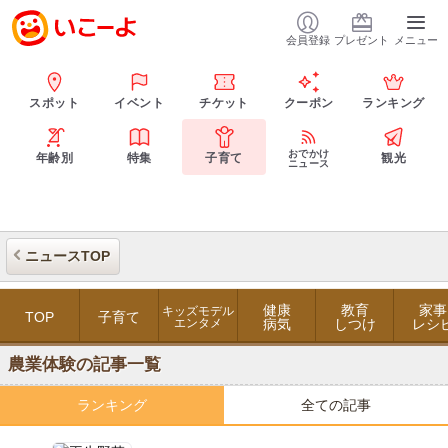
会員登録
プレゼント
メニュー
スポット
イベント
チケット
クーポン
ランキング
おでかけ
年齢別
特集
子育て
観光
ニュース
ニュースTOP
健康
教育
家事
キッズモデル
TOP
子育て
エンタメ
病気
しつけ
レシ
農業体験の記事一覧
ランキング
全ての記事