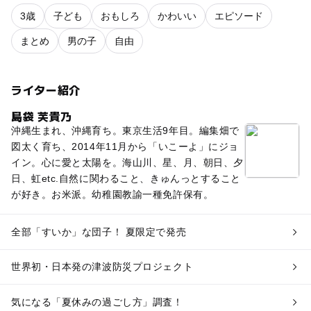
3歳
子ども
おもしろ
かわいい
エピソード
まとめ
男の子
自由
ライター紹介
島袋 芙貴乃
沖縄生まれ、沖縄育ち。東京生活9年目。編集畑で
図太く育ち、2014年11月から「いこーよ」にジョ
イン。心に愛と太陽を。海山川、星、月、朝日、夕
日、虹etc.自然に関わること、きゅんっとすること
が好き。お米派。幼稚園教諭一種免許保有。
全部「すいか」な団子！ 夏限定で発売
世界初・日本発の津波防災プロジェクト
気になる「夏休みの過ごし方」調査！