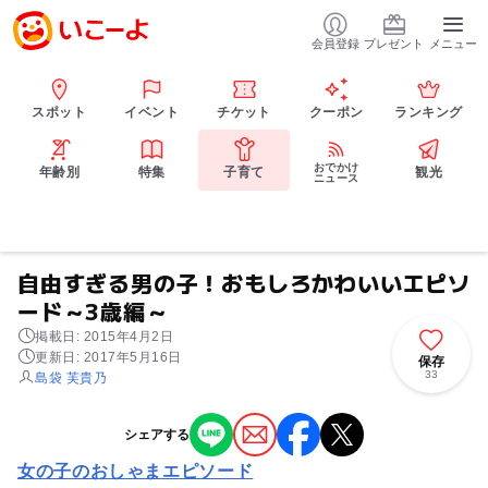
会員登録
プレゼント
メニュー
スポット
イベント
チケット
クーポン
ランキング
おでかけ
年齢別
特集
子育て
観光
ニュース
自由すぎる男の子！おもしろかわいいエピソ
ード～3歳編～
掲載日: 2015年4月2日
更新日: 2017年5月16日
保存
33
島袋 芙貴乃
シェアする
女の子のおしゃまエピソード