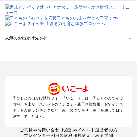
人気のお出かけ先を探す
全国からプール子連れおでかけスポットを探す
北海道･東北のプールおでかけ
北陸･甲信越のプールおでかけ
関東のプールおでかけ
東海のプールおでかけ
関西のプールおでかけ
中国･四国のプールおでかけ
子どもとお出かけ情報サイト「いこーよ」は、子どものおでかけ
九州･沖縄のプールおでかけ
情報、お出かけスポットのクチコミ・親子体験情報、おでかけス
ポット人気ランキングなど、親子のつながり・幸せを願って日々
運営しております。
定番お出かけスポット
遊園地
ご意見やお問い合わせ
施設やイベント運営者の方
動物園
プレゼンター利用規約
利用規約
よくある質問