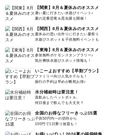
【関東】8月＆夏休みのオススメ
暑い夏に行きたい水遊びイベント♪
夏の定番恐竜＆昆虫展も開催！
【関西】8月＆夏休みのオススメ
夏休みの思い出作りに行きたい夏祭り
水遊びスポット＆子供無料イベントも
【東海】8月＆夏休みのオススメ
参加無料ポケモンスタンプラリー♪
気分爽快水遊びスポット情報も！
いこーよおすすめ【早割プラン】
ファミリー向け人気ホテルも！
旅行の予約は早めが断然お得♪
水分補給時は要注意！
直飲みしたペットボトル、
何日後まで飲んでも大丈夫？
全国のお得なフリーきっぷ15選
子供50円均一の切符から
100円で1日乗り放題も！
お得いっぱい！2026夏の福袋特集