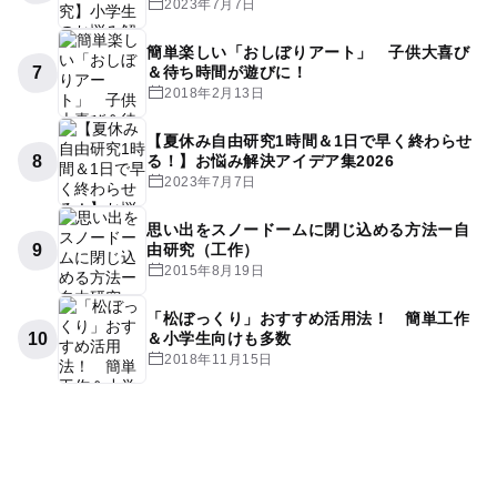
2023年7月7日
簡単楽しい「おしぼりアート」 子供大喜び
7
＆待ち時間が遊びに！
2018年2月13日
【夏休み自由研究1時間＆1日で早く終わらせ
8
る！】お悩み解決アイデア集2026
2023年7月7日
思い出をスノードームに閉じ込める方法ー自
9
由研究（工作）
2015年8月19日
「松ぼっくり」おすすめ活用法！ 簡単工作
10
＆小学生向けも多数
2018年11月15日