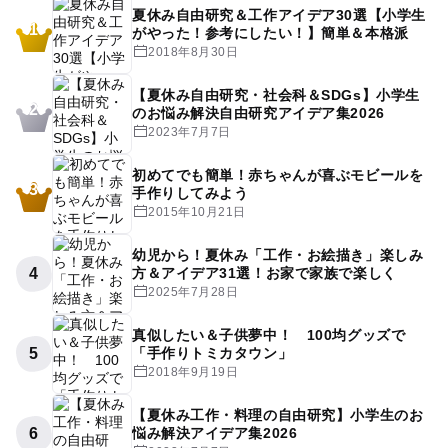
夏休み自由研究＆工作アイデア30選【小学生
1
がやった！参考にしたい！】簡単＆本格派
2018年8月30日
【夏休み自由研究・社会科＆SDGs】小学生
2
のお悩み解決自由研究アイデア集2026
2023年7月7日
初めてでも簡単！赤ちゃんが喜ぶモビールを
3
手作りしてみよう
2015年10月21日
幼児から！夏休み「工作・お絵描き」楽しみ
4
方＆アイデア31選！お家で家族で楽しく
2025年7月28日
真似したい＆子供夢中！ 100均グッズで
5
「手作りトミカタウン」
2018年9月19日
【夏休み工作・料理の自由研究】小学生のお
6
悩み解決アイデア集2026