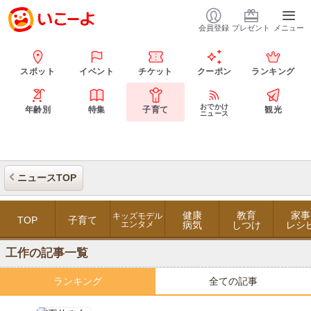
会員登録
プレゼント
メニュー
スポット
イベント
チケット
クーポン
ランキング
おでかけ
年齢別
特集
子育て
観光
ニュース
ニュースTOP
健康
教育
家事
キッズモデル
TOP
子育て
エンタメ
病気
しつけ
レシ
工作の記事一覧
ランキング
全ての記事