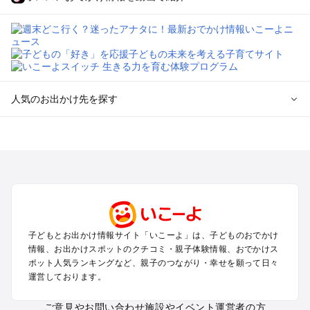
人気のお出かけ先を探す
全国からプール子連れおでかけスポットを探す
北海道･東北のプールおでかけ
北陸･甲信越のプールおでかけ
関東のプールおでかけ
東海のプールおでかけ
関西のプールおでかけ
中国･四国のプールおでかけ
子どもとお出かけ情報サイト「いこーよ」は、子どものおでかけ
九州･沖縄のプールおでかけ
情報、お出かけスポットのクチコミ・親子体験情報、おでかけス
ポット人気ランキングなど、親子のつながり・幸せを願って日々
運営しております。
定番お出かけスポット
遊園地
ご意見やお問い合わせ
施設やイベント運営者の方