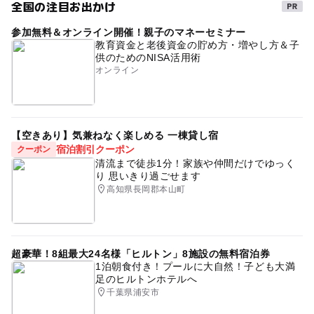
全国の注目お出かけ
参加無料＆オンライン開催！親子のマネーセミナー
教育資金と老後資金の貯め方・増やし方＆子
供のためのNISA活用術
オンライン
【空きあり】気兼ねなく楽しめる 一棟貸し宿
宿泊割引クーポン
クーポン
清流まで徒歩1分！家族や仲間だけでゆっく
り 思いきり過ごせます
高知県長岡郡本山町
超豪華！8組最大24名様「ヒルトン」8施設の無料宿泊券
1泊朝食付き！プールに大自然！子ども大満
足のヒルトンホテルへ
千葉県浦安市