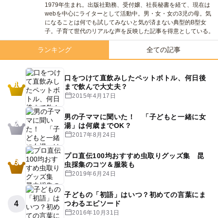
1979年生まれ。出版社勤務、受付嬢、社長秘書を経て、現在は
webを中心にライターとして活動中。男・女・女の3児の母。気
になることは何でも試してみないと気が済まない典型的B型女
子。子育て世代のリアルな声を反映した記事を得意としている。
ランキング
全ての記事
口をつけて直飲みしたペットボトル、何日後
1
まで飲んで大丈夫？
2015年4月17日
男の子ママに聞いた！ 「子どもと一緒に女
2
湯」は何歳までOK？
2017年8月24日
プロ直伝100均おすすめ虫取りグッズ集 昆
3
虫採集のコツ＆服装も
2019年6月24日
子どもの「初語」はいつ？初めての言葉にま
4
つわるエピソード
2016年10月31日