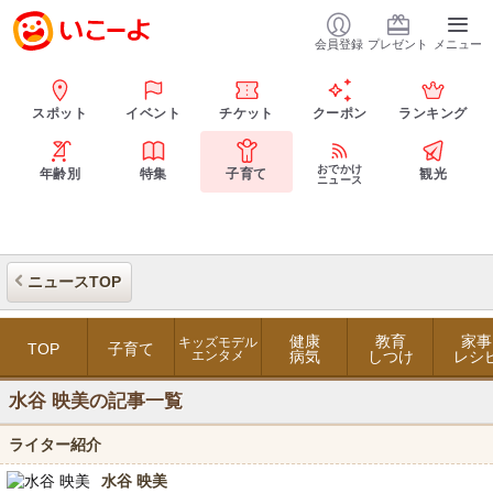
会員登録
プレゼント
メニュー
スポット
イベント
チケット
クーポン
ランキング
おでかけ
年齢別
特集
子育て
観光
ニュース
ニュースTOP
健康
教育
家事
キッズモデル
TOP
子育て
エンタメ
病気
しつけ
レシ
水谷 映美の記事一覧
ライター紹介
水谷 映美