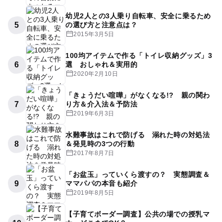
幼児2人との3人乗り自転車、安全に乗るため
5
の選び方と注意点は？
2015年3月5日
100均アイテムで作る「トイレ収納グッズ」3
6
選 おしゃれ＆実用的
2020年2月10日
「きょうだい喧嘩」がなくなる!? 親の関わ
7
り方＆介入法＆予防法
2019年6月3日
水難事故はこれで防げる 溺れた時の対処法
8
＆発見時の3つの行動
2017年8月7日
「お盆玉」っていくら渡すの？ 実態調査＆
9
ママパパの本音も紹介
2019年8月5日
【子育てボーダー調査】公共の場での授乳マ