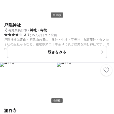
全18枚
戸隠神社
神社・寺院
長野県長野市 /
3.7
5人が口コミ投稿
戸隠神社は霊山・戸隠山の麓に、奥社・中社・宝光社・九頭龍社・火之御
子社の五社からなる、創建以来二千年余りに及ぶ歴史を刻む神社です。 そ
の起こりは遠い神世の昔、「天の岩戸」が飛来し、現在の姿になったとい
続きをみる
われる戸隠山を中心に発達し、祭神は、「天の岩戸開きの神事」に功績の
あった神々をお祀りしています。 平安時代末は修験道の道場として都にま
で知られた霊場でした。神仏混淆のころは戸隠山顕光寺と称し、当時は
「戸隠十三谷三千坊」と呼ばれ、比叡山、高野山と共に「三千坊三山」と
言われるほどに栄えました。 江戸時代には徳川家康の手厚い保護を受け、
一千石の朱印状を賜り、東叡山寛永寺の末寺となり、農業、水の神として
の性格が強まってきました。 山中は門前町として整備され、奥社参道に現
在もその威厳を伝える杉並木も植えられ、広く信仰を集めました。 明治に
なって戸隠は神仏分離の対象になり、寺は切り離され、宗僧は還俗して神
職となり、戸隠神社と名前を変えて現在に至ります。
全5枚
瀧谷寺