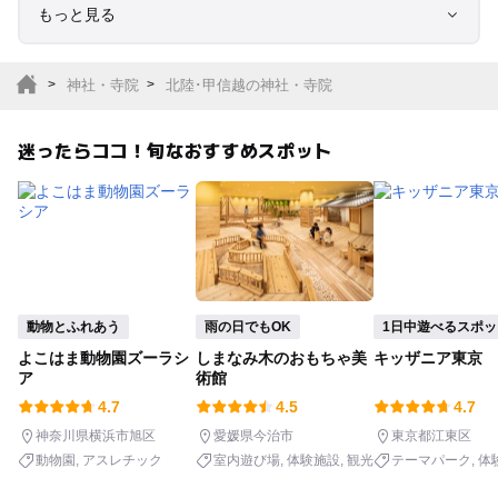
もっと見る
室内遊び場
遊園地
神社・寺院
北陸･甲信越の神社・寺院
テーマパーク
動物園
迷ったらココ！旬なおすすめスポット
サファリパーク
植物園・フラワーパー
ク
キャンプ場
バーベキュー
釣り
自然景観
動物とふれあう
雨の日でもOK
1日中遊べるスポッ
よこはま動物園ズーラシ
しまなみ木のおもちゃ美
キッザニア東京
いちご狩り
農業体験
ア
術館
4.7
4.5
4.7
潮干狩り
社会見学
神奈川県横浜市旭区
愛媛県今治市
東京都江東区
動物園
アスレチック
室内遊び場
体験施設
観光
テーマパーク
体
工場見学
体験施設