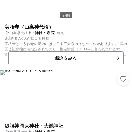
全4枚
実相寺（山高神代桜）
神社・寺院
山梨県北杜市 /
, 観光
未評価
0人が口コミ投稿
実相寺というお寺の境内には、日本三大桜のうちの一つがあります。 国の
天然記念物にも指定されており、推定樹齢は2000年と言われています。
樹高10.3m、根元・幹周り11.8mの巨木は神秘的です。 その神代桜の他に
続きをみる
も境内にはソメイヨシノ（樹齢50～100年ほど）が30本ぐらいあり、周り
の花畑には水仙が約10万本植えられているので、春には観光客で賑わいま
す。 お寺の境内なのでレジャーシートを広げてのお花見はできませんが、
お散歩気分で足元のお花と頭上の桜を楽しんでみませんか？ 例年の見頃は
4月7日頃ですが、天候によって前後する場合があります。（開花情報につ
いては北杜市観光協会のHPでご確認ください）
紙祖神岡太神社・大瀧神社
神社・寺院