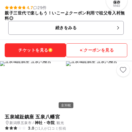
保存
5592
4.7
29件
親子三世代で楽しもう！いこーよクーポン利用で祖父母入村無
料◎
続きをみる
チケットを見る
クーポンを見る
全30枚
五泉城趾鎮座 五泉八幡宮
神社・寺院
新潟県五泉市 /
, 観光
3.0
1人が口コミ投稿