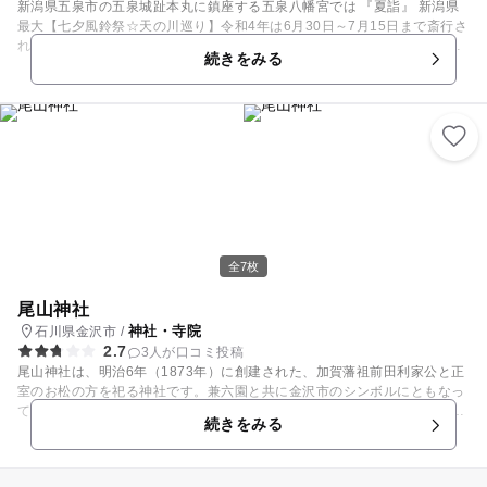
新潟県五泉市の五泉城趾本丸に鎮座する五泉八幡宮では 『夏詣』 新潟県
最大【七夕風鈴祭☆天の川巡り】令和4年は6月30日～7月15日まで斎行さ
れた。 日本全国４７都道府県・世界の風鈴が約5000個（900種類） 令和
続きをみる
４年に風鈴保有数日本一に認定。 ライトアップpm19～２0時30分 特別限
定御朱印有り。 クリスタルガラス製の五泉八幡風鈴を始め日本全国47都
道府県・世界の風鈴が奉納されています。 風鈴は古くから神（風）が振
れ動く音は罪穢れを祓い心の眼を豊にするされ、木簡（短冊）には日頃の
感謝や縁結び等の願い事を書く風習があります。 夕刻時には末社の「服
部神社」織物の姫神を祀る参道にイルミネーションで見立てた天の川のト
ンネルが設置されてましたが、コロナ拡散防止に中止し、代用としてアン
ブレラスカイを設置。（7月7日限定で、青色系の傘に取り替えられ天の川
を演出。） 「五泉八幡風鈴」とは、そもそも新潟県に新潟風鈴が無く、
神社とアトリエ三春（秋葉硝子）様とで新潟風鈴を制作。その新潟風鈴を
元に作られました。 クリスタルガラスの手吹きで、糸は五泉市の地場産
全7枚
業である絹織物の正絹（伊勢の神宮の御神宝にも取り扱われている）留具
は国宝石清水八幡宮の竹（エジソンが白熱球を発明した折に使われた）
尾山神社
等々…様々な神技で奉製されています。 平成31年、五泉八幡宮が御創
神社・寺院
石川県金沢市 /
祀1140年を迎え、記念に高円宮・出雲大社（國造）様、共に自らお育て
2.7
3人が口コミ投稿
になられた「日本石亀（準絶滅危惧種）８匹」を下賜。その返礼品に、五
尾山神社は、明治6年（1873年）に創建された、加賀藩祖前田利家公と正
泉八幡風鈴を献上。 下賜された「日本石亀」は新潟県内では当宮でしか御
室のお松の方を祀る神社です。兼六園と共に金沢市のシンボルにともなっ
覧出来ない貴重な神使い亀です。 令和3年に11匹の銭亀（子亀）が誕生。
ている神門は、正門として明治8年（1875年）に建築されました。明治初
祭典期間中の7月6日7日の2日間限定で「5000ハチマンマルシェ」が開催
続きをみる
期に建てられた数少ない擬洋風建築遺構の1つで、現在は国の重要文化財
予定。 シャボン玉マシーン設置・骨董市・アトリエ三春監修新潟風鈴市・
に指定されています。3層式で、3層目は四面五彩のギヤマン張りで、ギヤ
フリーマーケット・露店等出店・数組のダンスパホーマンス・ストリート
マンが夕日に映える頃や、夜明かりが点灯する頃は見頃です。境内にある
ピアノ等を予定。（荒天時中止） お越しの際は、ラポルテ五泉に駐車され