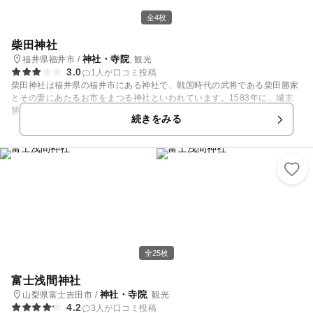
全4枚
柴田神社
神社・寺院
福井県福井市 /
, 観光
3.0
1人が口コミ投稿
柴田神社は福井県の福井市にある神社で、戦国時代の武将である柴田勝家
とその妻にあたるお市をまつる神社といわれています。1583年に、城主
勝家が一族とともに命を絶つために火を放ち、築城して8年で焼失しまし
続きをみる
た。当時の城の中で、日本最大級といわれていた城だったことから幻の名
城ともいわれています。現在、神社には城の屋根の棟の端に置く大きなか
わらである鬼瓦などが保存されています。また、敷地内には柴田勝家像が
あります。柴田神社は、夫婦・兄妹・家族の絆を御神得とする、「絆の
宮」として参拝されています。
全25枚
富士浅間神社
神社・寺院
山梨県富士吉田市 /
, 観光
4.2
3人が口コミ投稿