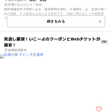
福井県越前市 /
未評価
0人が口コミ投稿
福井県越前市大滝町にある「紙祖神岡太神社・大瀧神社」は、全国で唯一
紙の神様・川上御前をお祀りする神社です。和紙に関わる人々や紙業界、
印刷出版業界など多くの人々の信仰を集めています。権現山山頂の奥の院
続きをみる
と麓の里宮から形成されており、奥の院には紙祖神岡太神社・大瀧神社の
両本殿が並んでいます。毎年春には、春の例祭「神と紙のまつり（県指定
無形民俗文化財）」が開催され、神輿や紙能舞、紙神楽などが奉納されて
います。 ※掲載情報は【福井県】のオープンデータを活用しています。
見逃し厳禁！いこーよのクーポンとWebチケットが
最安！
長野県長野市