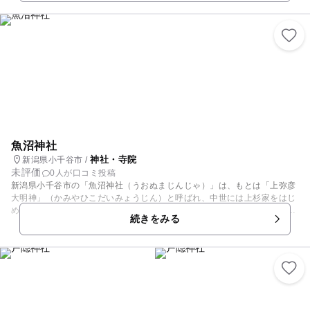
られていることから恋愛成就を願って訪れる人も多いです。石浦神社では
また、2013年から「大人のお宮遊び」をコンセプトに年に数回ミニコン
サートやマーケット、ライヴ、パフォーマンスなどのイベント「金澤宮
遊」も行われています。
魚沼神社
神社・寺院
新潟県小千谷市 /
未評価
0人が口コミ投稿
新潟県小千谷市の「魚沼神社（うおぬまじんじゃ）」は、もとは「上弥彦
大明神」（かみやひこだいみょうじん）と呼ばれ、中世には上杉家をはじ
め、武家の崇敬（すうけい）をあつめた神社でした。境内にある阿弥陀堂
続きをみる
は、永禄年間（1558～1570年）に建立されたもので、国指定文化財に指
定されています。神仏分離令の際に神輿舎として境内に残されました。方
三間、一重宝形造茅葺きで、豪雪地帯特有の軒先が極めて短い造りとなっ
ています。堂内には、鍛冶屋が信濃川の砂鉄でつくったといわれる阿弥陀
如来像と大日如来像が安置されています。