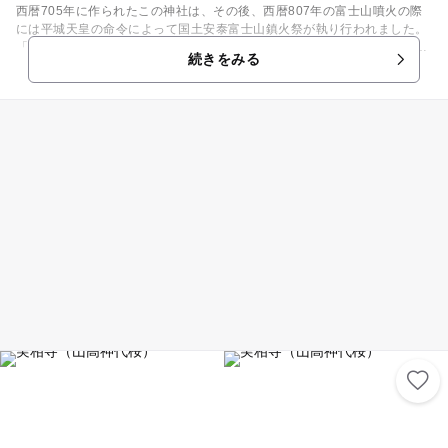
西暦705年に作られたこの神社は、その後、西暦807年の富士山噴火の際
には平城天皇の命令によって国土安泰富士山鎮火祭が執り行われました。
「このはなさくやひめのみこと」をはじめとする神々が祀られており、現
続きをみる
在災除け・家庭円満・安産・子育ての神として県外からも参拝に来る人が
多いです。子育て神木があるため、特に子育ての神として有名です。 富士
山の絶景に加えて、春になると300本もの桜が満開になることでも有名で
す。灯篭や花を見ながら階段を上り、鳥居をくぐると境内に到着。本殿で
参拝したのちにはさらに上にある「忠霊塔」とよばれる五重塔のある場所
にも行けます。初詣や七五三詣などで訪れるのはもちろん、お散歩コース
としてもおススメです。