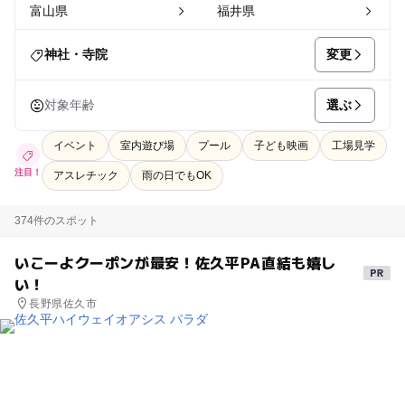
富山県
福井県
変更
神社・寺院
選ぶ
対象年齢
イベント
室内遊び場
プール
子ども映画
工場見学
注目！
アスレチック
雨の日でもOK
374件のスポット
いこーよクーポンが最安！佐久平PA直結も嬉し
い！
長野県佐久市