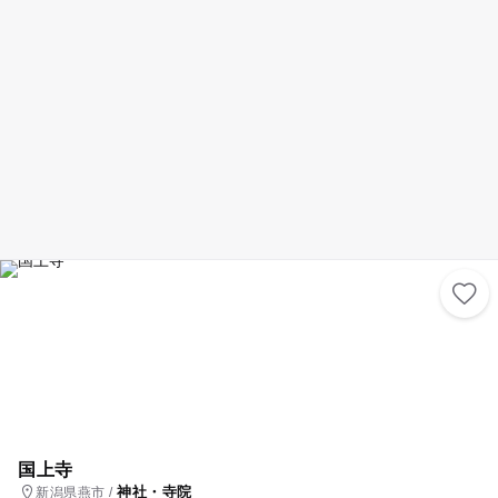
地泉廻遊式の庭園も見ごたえがあり、前田利家公とその妻お松の方の像や
有料シャトルバスでお越し下さい。 片道高校生以上100円。中学生以下無
金沢城二ノ丸の門であった東神門などもあります。
料。 お問い合わせ・五泉八幡宮社務所0250-42-3220 ☆最神情報はInstag
ram。niigata_gosenhachimanguuでご確認下さい。
国上寺
神社・寺院
新潟県燕市 /