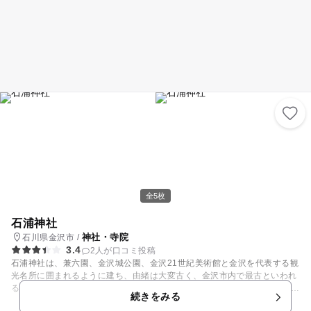
全5枚
石浦神社
神社・寺院
石川県金沢市 /
3.4
2人が口コミ投稿
石浦神社は、兼六園、金沢城公園、金沢21世紀美術館と金沢を代表する観
光名所に囲まれるように建ち、由緒は大変古く、金沢市内で最古といわれ
る歴史のある神社です。 ご利益は多岐に渡り、加賀藩五代藩主・前田綱紀
続きをみる
が安産を祈願した安産の神としても知られ、また2柱の縁結びの神様が祀