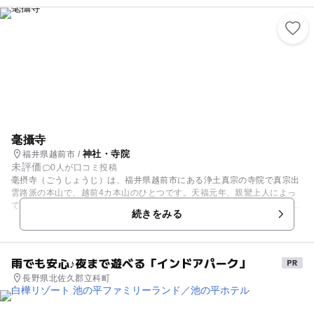
は各地から多くの参拝客が訪れ賑わいます。拝殿は銅板葺きの入母屋造り
になっており、入り口の鳥居や広く整備された境内はさすが総社といった
風格を感じます。
毫攝寺
神社・寺院
福井県越前市 /
未評価
0人が口コミ投稿
毫摂寺（ごうしょうじ）は、福井県越前市にある浄土真宗の寺院で真宗出
雲路派の本山で、越前4カ本山のひとつです。天福元年、親鸞上人によっ
て京都の出雲路に創建され、慶長年間にこの場所に移されました。広々と
続きをみる
した境内に山門、御影堂、阿弥陀堂、経蔵、鐘楼、客殿が整然と並んでい
ますが、御影堂、経蔵，鐘楼は江戸時代の遺構です。与謝野鉄幹・晶子夫
妻がここを訪れ、14首の歌を残しています。秋に行われる「大寄り」には
多くの人が訪れ、大変賑わいます。
雨でも安心♪夜まで遊べる「インドアパーク」
長野県北佐久郡立科町