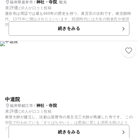
神社・寺院
福井県坂井市 /
, 観光
未評価
0人が口コミ投稿
瀧谷寺は周辺では最も640年の歴史を持つ、真言宗の古刹です。南北朝時
代、1375年に開山されたといいます。戦国時代には大名の朝倉氏や柴田
勝家から信仰を集め、以来、歴代領主の祈願所として、大切に守られてき
続きをみる
ました。そのため、寺には今でも多くの国宝・重要文化財が保存され、今
では文化財と名勝庭園の寺として知られています。500坪を越える広さの
山水庭園は、日本名勝庭園の一つとして、同時の文部省から福井県下最初
の指定を受けました。境内には老木がうっそうと茂り、石畳の参道を歩く
とタイムスリップしたような気分になります。
中道院
神社・寺院
福井県鯖江市 /
未評価
0人が口コミ投稿
泰澄大師が建立し、比叡山延暦寺の座主元三大師が再建した寺です。 この
寺院で行われている「すりばちやいと」は悪病に苦しむ庶民を助けよう
と、護摩を焚いて疫病を鎮めたのが始まりと言われていますが、現在では
続きをみる
お灸を炊いた護摩炉を頭にかぶる、加持秘法として受け継がれ、毎年2月2