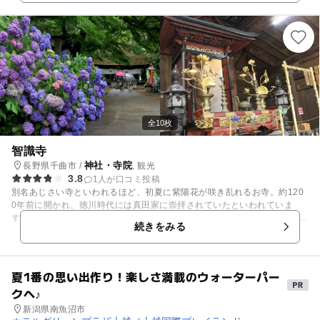
0日、3月2日に開催される伝統行事になっています。頭痛の13か諸病に霊
験があると、古くから信仰を集めていましたが、最近では、頭が良くなる
と受験生の参拝者も多くなっています。
全10枚
智識寺
神社・寺院
長野県千曲市 /
, 観光
3.8
1人が口コミ投稿
別名あじさい寺といわれるほど、初夏に紫陽花が咲き乱れるお寺。約120
0年前に開かれ、徳川時代には真田家に崇拝されていたといわれていま
す。 お寺の「大御堂」と「十一面観音立像」は国の重要文化財です。ま
続きをみる
た、大御堂内にあるおみくじは明治初期頃に作られた貴重な逸品です！ 十
一面観音立像の拝観やおみくじを希望する方はご住職の方に事前にお電話
ください♪
夏1番の思い出作り！楽しさ満載のウォーターパー
クへ♪
新潟県南魚沼市