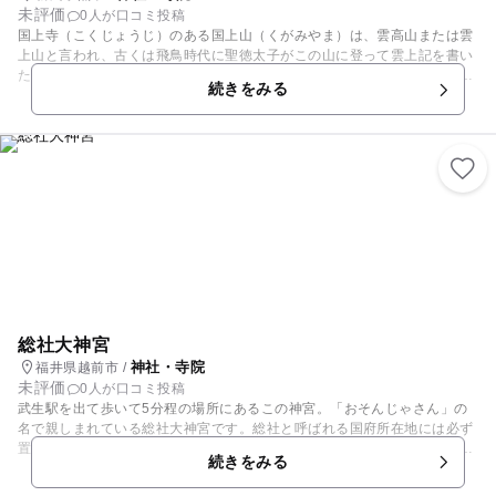
未評価
0人が口コミ投稿
国上寺（こくじょうじ）のある国上山（くがみやま）は、雲高山または雲
上山と言われ、古くは飛鳥時代に聖徳太子がこの山に登って雲上記を書い
たとも言われています。その時に彫った大悲千手観音の像が雲上、雲高で
続きをみる
あることから「くがみ」と言われました。その後孝謙天皇が御宇にて「国
中上一寺」と詔勅されたため、「国上」と書くようになりました。国上寺
は元明天皇が和銅2年（709年）に越後一の宮弥彦大神の託宣により建立
された、歴史のある寺です。本尊は阿弥陀如来で、聖武天皇の妃であった
光明皇后より賜った霊仏であると伝えられています。元々は修験道でした
が、時代の権力者の庇護により改宗が繰り返され、法相宗、天台宗、真言
宗醍醐派と改宗し、現在は真言宗の豊山派に属しています。
総社大神宮
神社・寺院
福井県越前市 /
未評価
0人が口コミ投稿
武生駅を出て歩いて5分程の場所にあるこの神宮。「おそんじゃさん」の
名で親しまれている総社大神宮です。総社と呼ばれる国府所在地には必ず
置かれた神社で、越前国の総社として越前の各地の神々を祀っています。
続きをみる
この総社は鎌倉時代の一遍上人絵伝でも描かれています。春にはおはいご
さん、夏には茅の輪くぐり、そして秋に行われる総社まつりなどの行事に