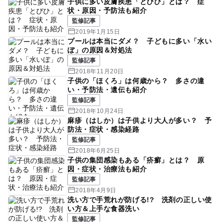
子供に多い皮膚疾患「とびひ」とは？ 症
状・原因・予防法も紹介
監修記事
2019年1月15日
プールは本当にダメ？ 子どもに多い「水い
ぼ」の原因＆対処法
監修記事
2018年11月20日
子供の「ほくろ」は何歳から？ 多さの違
い・予防法・遺伝も紹介
監修記事
2018年10月24日
麻疹（はしか）は子供より大人が多い？ 予
防法・症状・感染経路
監修記事
2018年6月25日
子供の集団感染もある「疥癬」とは？ 原
因・症状・治療法も紹介
監修記事
2018年4月9日
洗い方で手荒れが防げる!? 洗剤の正しい使
い方＆上手な食器洗い
監修記事