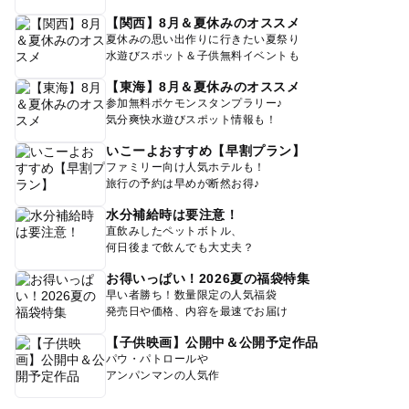
【関西】8月＆夏休みのオススメ
夏休みの思い出作りに行きたい夏祭り
水遊びスポット＆子供無料イベントも
【東海】8月＆夏休みのオススメ
参加無料ポケモンスタンプラリー♪
気分爽快水遊びスポット情報も！
いこーよおすすめ【早割プラン】
ファミリー向け人気ホテルも！
旅行の予約は早めが断然お得♪
水分補給時は要注意！
直飲みしたペットボトル、
何日後まで飲んでも大丈夫？
お得いっぱい！2026夏の福袋特集
早い者勝ち！数量限定の人気福袋
発売日や価格、内容を最速でお届け
【子供映画】公開中＆公開予定作品
パウ・パトロールや
アンパンマンの人気作