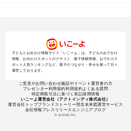
全国からプール子連れおでかけスポットを探す
北海道･東北のプールおでかけ
北陸･甲信越のプールおでかけ
関東のプールおでかけ
東海のプールおでかけ
関西のプールおでかけ
中国･四国のプールおでかけ
子どもとお出かけ情報サイト「いこーよ」は、子どものおでかけ
九州･沖縄のプールおでかけ
情報、お出かけスポットのクチコミ・親子体験情報、おでかけス
ポット人気ランキングなど、親子のつながり・幸せを願って日々
運営しております。
定番お出かけスポット
遊園地
ご意見やお問い合わせ
施設やイベント運営者の方
動物園
プレゼンター利用規約
利用規約
よくある質問
バーベキュー
特定商取引法に基づく表記
採用情報
釣り
いこーよ運営会社（アクトインディ株式会社）
運営会社トップ
ブランドストーリー
理念
未来図
運営サービス
牧場
会社情報
プレスリリース
エンジニアブログ
プール
© actindi Inc.
アスレチック
公園・総合公園