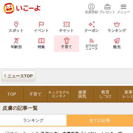
会員登録
プレゼント
メニュー
スポット
イベント
チケット
クーポン
ランキング
おでかけ
年齢別
特集
子育て
観光
ニュース
ニュースTOP
健康
教育
家事
キッズモデル
TOP
子育て
エンタメ
病気
しつけ
レシ
皮膚の記事一覧
ランキング
全ての記事